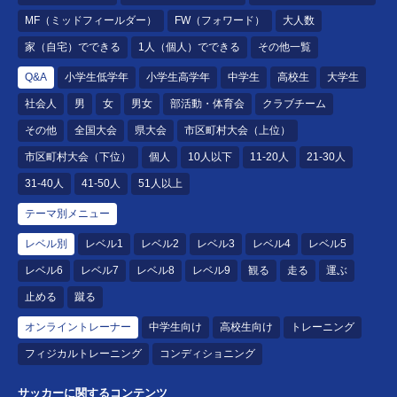
MF（ミッドフィールダー）
FW（フォワード）
大人数
家（自宅）でできる
1人（個人）でできる
その他一覧
Q&A
小学生低学年
小学生高学年
中学生
高校生
大学生
社会人
男
女
男女
部活動・体育会
クラブチーム
その他
全国大会
県大会
市区町村大会（上位）
市区町村大会（下位）
個人
10人以下
11-20人
21-30人
31-40人
41-50人
51人以上
テーマ別メニュー
レベル別
レベル1
レベル2
レベル3
レベル4
レベル5
レベル6
レベル7
レベル8
レベル9
観る
走る
運ぶ
止める
蹴る
オンライントレーナー
中学生向け
高校生向け
トレーニング
フィジカルトレーニング
コンディショニング
サッカーに関するコンテンツ