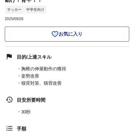
動け！背中！！
サッカー
中学生向け
2025/09/28
お気に入り
目的/上達スキル
・胸椎の伸展動作の獲得
・姿勢改善
・猫背対策、猫背改善
目安所要時間
・30秒
手順