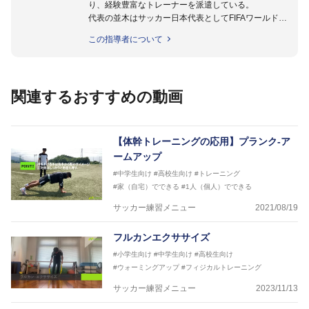
り、経験豊富なトレーナーを派遣している。
代表の並木はサッカー日本代表としてFIFAワールドカ
ップフランス大会、日韓大会、ドイツ大会に帯同。そ
この指導者について
のほかU-23日本代表のアスレティックトレーナーと
して４度のオリンピックに帯同しており、U-17ワー
ルドカップへの帯同実績もある。
また現在までにU-19サッカー日本代表、Jリーグ、各
関連するおすすめの動画
世代のサッカーを中心に、WJBL、社会人ラグビー、
ソフトボール、モトクロス、卓球、陸上、アーティス
トなど様々な競技や分野にアスレティックトレーナー
を派遣している。
【体幹トレーニングの応用】プランク-ア
さらには講演会やセミナー、専門学校などの教育機関
ームアップ
に講師を派遣するなど後進育成にも力を入れている。
#中学生向け
#高校生向け
#トレーニング
「一人一人の健康な人生をサポートする」を企業理念
#家（自宅）でできる
#1人（個人）でできる
として掲げ、世の中の人々の『健康』をあらゆる方向
からサポートし、一人一人の「楽しく、豊かに、生き
サッカー練習メニュー
2021/08/19
生きと」生きる、そんな『健康な人生』をサポートし
ている。
フルカンエクササイズ
#小学生向け
#中学生向け
#高校生向け
#ウォーミングアップ
#フィジカルトレーニング
サッカー練習メニュー
2023/11/13