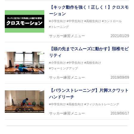
【キック動作を強く！正しく！】クロスモ
ーション
#小学生向け
#中学生向け
#高校生向け
#コントロール
#トレーニング
サッカー練習メニュー
2021/01/29
【頭の先までスムーズに動かす】頚椎モビ
リティ
#小学生向け
#中学生向け
#高校生向け
#ウォーミングアップ
サッカー練習メニュー
2019/09/09
【バランストレーニング】片脚スクワット
ハンドリーチ
#中学生向け
#高校生向け
#フィジカルトレーニング
サッカー練習メニュー
2019/06/17