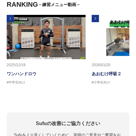
RANKING
－練習メニュー動画－
1
2
2025/12/19
2026/01/20
ワンハンドロウ
あおむけ呼吸２
#中学生向け
#小学生向け
Sufuの改善にご協力ください
Sufuをより良くしていくために、皆様のご意見やご要望をお