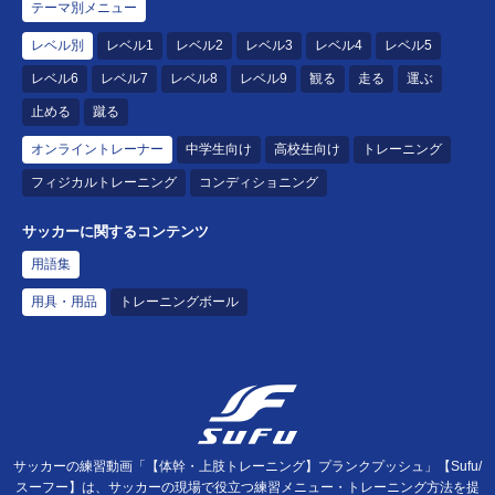
テーマ別メニュー
レベル別
レベル1
レベル2
レベル3
レベル4
レベル5
レベル6
レベル7
レベル8
レベル9
観る
走る
運ぶ
止める
蹴る
オンライントレーナー
中学生向け
高校生向け
トレーニング
フィジカルトレーニング
コンディショニング
サッカーに関するコンテンツ
用語集
用具・用品
トレーニングボール
サッカーの練習動画「【体幹・上肢トレーニング】プランクプッシュ」【Sufu/
スーフー】は、サッカーの現場で役立つ練習メニュー・トレーニング方法を提