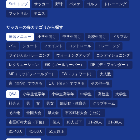
Sufuトップ
サッカー
野球
バスケ
ゴルフ
トレーニング
フットサル
テニス
サッカーの各カテゴリから探す
練習メニュー
小学生向け
中学生向け
高校生向け
ドリブル
パス
シュート
フェイント
コントロール
トレーニング
フィジカルトレーニング
ウォーミングアップ
コンディショニング
レクリエーション
GK（ゴールキーパー）
DF（ディフェンダー ）
MF（ミッドフィールダー）
FW（フォワード）
大人数
家（自宅）でできる
1人（個人）でできる
その他一覧
Q&A
小学生低学年
小学生高学年
中学生
高校生
大学生
社会人
男
女
男女
部活動・体育会
クラブチーム
その他
全国大会
県大会
市区町村大会（上位）
市区町村大会（下位）
個人
10人以下
11-20人
21-30人
31-40人
41-50人
51人以上