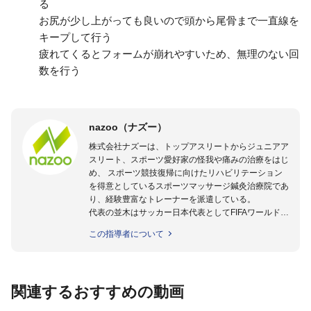
る
お尻が少し上がっても良いので頭から尾骨まで一直線を
キープして行う
疲れてくるとフォームが崩れやすいため、無理のない回
数を行う
nazoo（ナズー）
株式会社ナズーは、トップアスリートからジュニアア
スリート、スポーツ愛好家の怪我や痛みの治療をはじ
め、 スポーツ競技復帰に向けたリハビリテーション
を得意としているスポーツマッサージ鍼灸治療院であ
り、経験豊富なトレーナーを派遣している。
代表の並木はサッカー日本代表としてFIFAワールドカ
ップフランス大会、日韓大会、ドイツ大会に帯同。そ
この指導者について
のほかU-23日本代表のアスレティックトレーナーと
して４度のオリンピックに帯同しており、U-17ワー
ルドカップへの帯同実績もある。
また現在までにU-19サッカー日本代表、Jリーグ、各
関連するおすすめの動画
世代のサッカーを中心に、WJBL、社会人ラグビー、
ソフトボール、モトクロス、卓球、陸上、アーティス