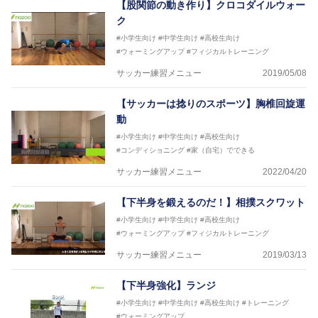
【股関節の動き作り】クロコダイルウォー
ク
#小学生向け
#中学生向け
#高校生向け
#ウォーミングアップ
#フィジカルトレーニング
サッカー練習メニュー
2019/05/08
【サッカーは捻りのスポーツ】胸椎回旋運
動
#小学生向け
#中学生向け
#高校生向け
#コンディショニング
#家（自宅）でできる
サッカー練習メニュー
2022/04/20
【下半身を鍛えるのだ！】相撲スクワット
#小学生向け
#中学生向け
#高校生向け
#ウォーミングアップ
#フィジカルトレーニング
サッカー練習メニュー
2019/03/13
【下半身強化】ランジ
#小学生向け
#中学生向け
#高校生向け
#トレーニング
#ウォーミングアップ