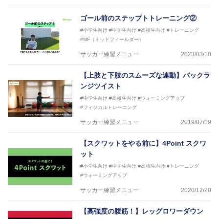
トなど様々な競技や分野にアスレティックトレーナー
を派遣している。
ゴール前のステップトトレーニング②
さらには講演会やセミナー、専門学校などの教育機関
#小学生向け
#中学生向け
#高校生向け
#トレーニング
に講師を派遣するなど後進育成にも力を入れている。
#MF（ミッドフィールダー）
「一人一人の健康な人生をサポートする」を企業理念
として掲げ、世の中の人々の『健康』をあらゆる方向
サッカー練習メニュー
2023/03/10
からサポートし、一人一人の「楽しく、豊かに、生き
生きと」生きる、そんな『健康な人生』をサポートし
【上肢と下肢のスムーズな連動】バックラ
ている。
ンジツイスト
#中学生向け
#高校生向け
#ウォーミングアップ
#フィジカルトレーニング
サッカー練習メニュー
2019/07/19
【スクワットをやる前に】4Point スクワ
ット
#小学生向け
#中学生向け
#高校生向け
#トレーニング
#ウォーミングアップ
サッカー練習メニュー
2020/12/20
【高強度の腹筋！】レッグロワーダウン