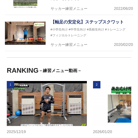
サッカー練習メニュー
2022/06/20
【軸足の安定化】ステップスクワット
#小学生向け
#中学生向け
#高校生向け
#トレーニング
#フィジカルトレーニング
サッカー練習メニュー
2020/02/20
RANKING
－練習メニュー動画－
1
2
2025/12/19
2026/01/20