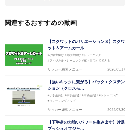
のほかU-23日本代表のアスレティックトレーナーと
して４度のオリンピックに帯同しており、U-17ワー
ルドカップへの帯同実績もある。
また現在までにU-19サッカー日本代表、Jリーグ、各
関連するおすすめの動画
世代のサッカーを中心に、WJBL、社会人ラグビー、
ソフトボール、モトクロス、卓球、陸上、アーティス
トなど様々な競技や分野にアスレティックトレーナー
を派遣している。
【スクワットのバリエーション３】スクワ
さらには講演会やセミナー、専門学校などの教育機関
ット＆アームカール
に講師を派遣するなど後進育成にも力を入れている。
#小学生向け
#高校生向け
#トレーニング
「一人一人の健康な人生をサポートする」を企業理念
#フィジカルトレーニング
#家（自宅）でできる
として掲げ、世の中の人々の『健康』をあらゆる方向
からサポートし、一人一人の「楽しく、豊かに、生き
サッカー練習メニュー
2020/05/17
生きと」生きる、そんな『健康な人生』をサポートし
ている。
【強いキックに繋がる】バックエクステン
ション（クロスモ…
#小学生向け
#中学生向け
#高校生向け
#トレーニング
#ウォーミングアップ
サッカー練習メニュー
2022/07/30
【下半身の力強いパワーを生み出す】片足
プッシュオフジャ…