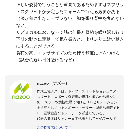
正しい姿勢で行うことが重要であるためまずはスプリッ
トスクワットが安定したフォームで行える必要がある
（膝が前に出ない・ブレない、胸を張り背中を丸めない
など）
リズミカルにおこなって筋の伸長と収縮を繰り返し行う
下肢の動きに連動して腕を振ると、より走りに近い動き
にすることができる
負荷の高いエクササイズのため行う頻度にきをつける
（試合の近い日は避けるなど）
nazoo（ナズー）
株式会社ナズーは、トップアスリートからジュニアア
スリート、スポーツ愛好家の怪我や痛みの治療をはじ
め、 スポーツ競技復帰に向けたリハビリテーション
を得意としているスポーツマッサージ鍼灸治療院であ
り、経験豊富なトレーナーを派遣している。
代表の並木はサッカー日本代表としてFIFAワールドカ
ップフランス大会、日韓大会、ドイツ大会に帯同。そ
この指導者について