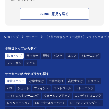
Sufuに意見を送る
Sufuトップ
サッカー
【下肢の大きなパワー発揮！】フライングスプ
各種目トップから探す
Sufuトップ
サッカー
野球
バスケ
ゴルフ
トレーニング
フットサル
テニス
サッカーの各カテゴリから探す
練習メニュー
小学生向け
中学生向け
高校生向け
ドリブル
パス
シュート
フェイント
コントロール
トレーニング
フィジカルトレーニング
ウォーミングアップ
コンディショニング
レクリエーション
GK（ゴールキーパー）
DF（ディフェンダー ）