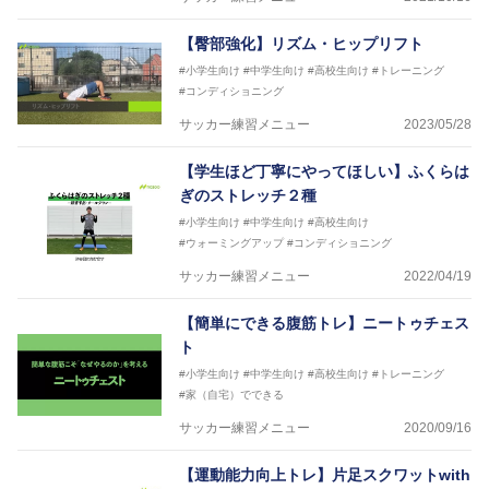
【臀部強化】リズム・ヒップリフト
#小学生向け
#中学生向け
#高校生向け
#トレーニング
#コンディショニング
サッカー練習メニュー
2023/05/28
【学生ほど丁寧にやってほしい】ふくらは
ぎのストレッチ２種
#小学生向け
#中学生向け
#高校生向け
#ウォーミングアップ
#コンディショニング
サッカー練習メニュー
2022/04/19
【簡単にできる腹筋トレ】ニートゥチェス
ト
#小学生向け
#中学生向け
#高校生向け
#トレーニング
#家（自宅）でできる
サッカー練習メニュー
2020/09/16
【運動能力向上トレ】片足スクワットwith