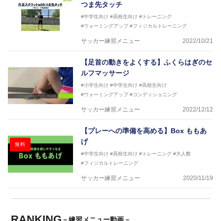
つま先タッチ
#中学生向け
#高校生向け
#トレーニング
#ウォーミングアップ
#フィジカルトレーニング
サッカー練習メニュー
2022/10/21
【足首の動きをよくする】ふくらはぎのセ
ルフマッサージ
#小学生向け
#中学生向け
#高校生向け
#ウォーミングアップ
#コンディショニング
サッカー練習メニュー
2022/12/12
【プレーへの準備を高める】Box ももあ
げ
無料
#中学生向け
#高校生向け
#トレーニング
#大人数
#フィジカルトレーニング
サッカー練習メニュー
2020/11/19
RANKING
－練習メニュー動画－