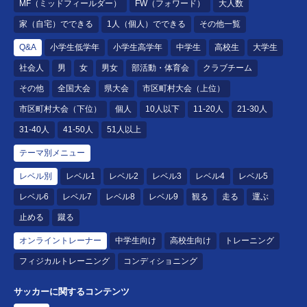
MF（ミッドフィールダー）
FW（フォワード）
大人数
家（自宅）でできる
1人（個人）でできる
その他一覧
Q&A
小学生低学年
小学生高学年
中学生
高校生
大学生
社会人
男
女
男女
部活動・体育会
クラブチーム
その他
全国大会
県大会
市区町村大会（上位）
市区町村大会（下位）
個人
10人以下
11-20人
21-30人
31-40人
41-50人
51人以上
テーマ別メニュー
レベル別
レベル1
レベル2
レベル3
レベル4
レベル5
レベル6
レベル7
レベル8
レベル9
観る
走る
運ぶ
止める
蹴る
オンライントレーナー
中学生向け
高校生向け
トレーニング
フィジカルトレーニング
コンディショニング
サッカーに関するコンテンツ