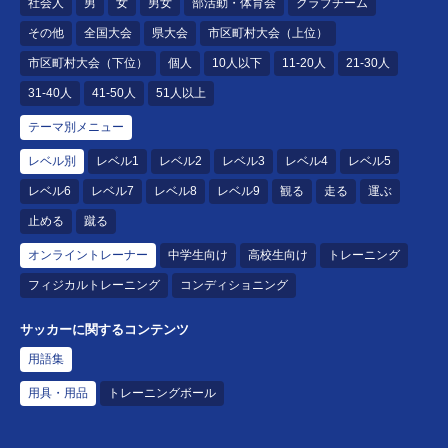
社会人
男
女
男女
部活動・体育会
クラブチーム
その他
全国大会
県大会
市区町村大会（上位）
市区町村大会（下位）
個人
10人以下
11-20人
21-30人
31-40人
41-50人
51人以上
テーマ別メニュー
レベル別
レベル1
レベル2
レベル3
レベル4
レベル5
レベル6
レベル7
レベル8
レベル9
観る
走る
運ぶ
止める
蹴る
オンライントレーナー
中学生向け
高校生向け
トレーニング
フィジカルトレーニング
コンディショニング
サッカーに関するコンテンツ
用語集
用具・用品
トレーニングボール