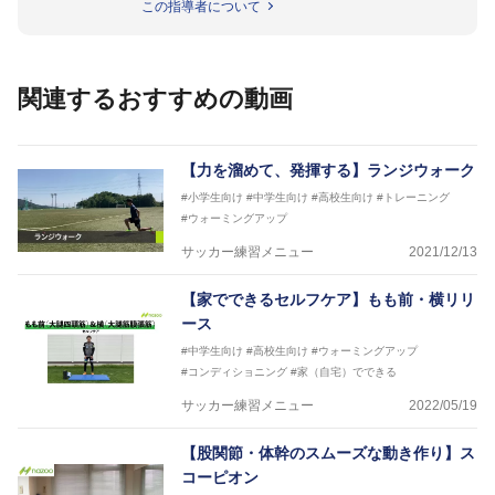
この指導者について
のほかU-23日本代表のアスレティックトレーナーと
して４度のオリンピックに帯同しており、U-17ワー
ルドカップへの帯同実績もある。
また現在までにU-19サッカー日本代表、Jリーグ、各
関連するおすすめの動画
世代のサッカーを中心に、WJBL、社会人ラグビー、
ソフトボール、モトクロス、卓球、陸上、アーティス
トなど様々な競技や分野にアスレティックトレーナー
を派遣している。
【力を溜めて、発揮する】ランジウォーク
さらには講演会やセミナー、専門学校などの教育機関
#小学生向け
#中学生向け
#高校生向け
#トレーニング
に講師を派遣するなど後進育成にも力を入れている。
#ウォーミングアップ
「一人一人の健康な人生をサポートする」を企業理念
として掲げ、世の中の人々の『健康』をあらゆる方向
サッカー練習メニュー
2021/12/13
からサポートし、一人一人の「楽しく、豊かに、生き
生きと」生きる、そんな『健康な人生』をサポートし
【家でできるセルフケア】もも前・横リリ
ている。
ース
#中学生向け
#高校生向け
#ウォーミングアップ
#コンディショニング
#家（自宅）でできる
サッカー練習メニュー
2022/05/19
【股関節・体幹のスムーズな動き作り】ス
コーピオン