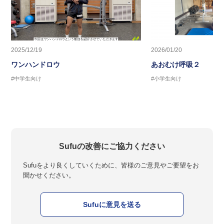
2025/12/19
2026/01/20
ワンハンドロウ
あおむけ呼吸２
#中学生向け
#小学生向け
Sufuの改善にご協力ください
Sufuをより良くしていくために、皆様のご意見やご要望をお
聞かせください。
Sufuに意見を送る