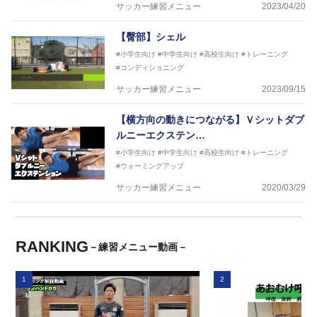
サッカー練習メニュー
2023/04/20
【臀部】シェル
#小学生向け
#中学生向け
#高校生向け
#トレーニング
#コンディショニング
サッカー練習メニュー
2023/09/15
【横方向の動きにつながる】Ｖシットダブ
ルニーエクステン…
#小学生向け
#中学生向け
#高校生向け
#トレーニング
#ウォーミングアップ
サッカー練習メニュー
2020/03/29
RANKING
－練習メニュー動画－
1
2