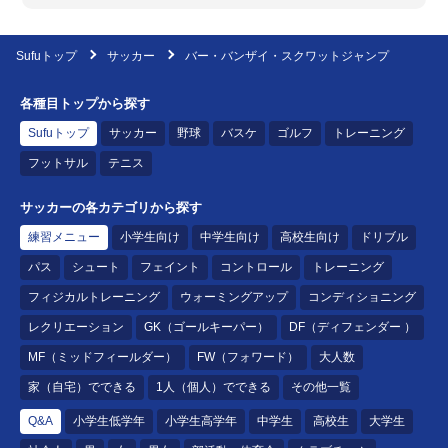
Sufuトップ
サッカー
バー・バンザイ・スクワットジャンプ
各種目トップから探す
Sufuトップ
サッカー
野球
バスケ
ゴルフ
トレーニング
フットサル
テニス
サッカーの各カテゴリから探す
練習メニュー
小学生向け
中学生向け
高校生向け
ドリブル
パス
シュート
フェイント
コントロール
トレーニング
フィジカルトレーニング
ウォーミングアップ
コンディショニング
レクリエーション
GK（ゴールキーパー）
DF（ディフェンダー ）
MF（ミッドフィールダー）
FW（フォワード）
大人数
家（自宅）でできる
1人（個人）でできる
その他一覧
Q&A
小学生低学年
小学生高学年
中学生
高校生
大学生