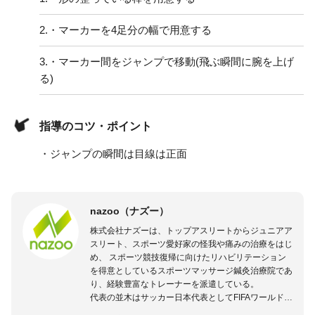
2.
・マーカーを4足分の幅で用意する
3.
・マーカー間をジャンプで移動(飛ぶ瞬間に腕を上げ
る)
指導のコツ・ポイント
・ジャンプの瞬間は目線は正面
nazoo（ナズー）
株式会社ナズーは、トップアスリートからジュニアア
スリート、スポーツ愛好家の怪我や痛みの治療をはじ
め、 スポーツ競技復帰に向けたリハビリテーション
を得意としているスポーツマッサージ鍼灸治療院であ
り、経験豊富なトレーナーを派遣している。
代表の並木はサッカー日本代表としてFIFAワールドカ
ップフランス大会、日韓大会、ドイツ大会に帯同。そ