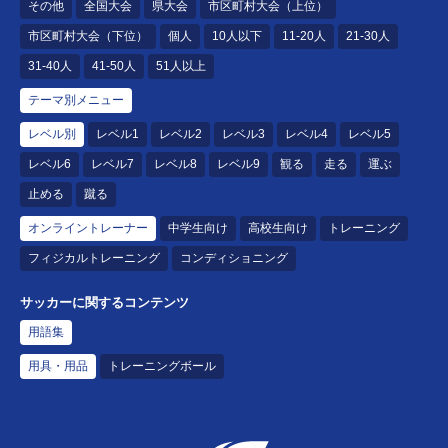
その他
全国大会
県大会
市区町村大会（上位）
市区町村大会（下位）
個人
10人以下
11-20人
21-30人
31-40人
41-50人
51人以上
テーマ別メニュー
レベル別
レベル1
レベル2
レベル3
レベル4
レベル5
レベル6
レベル7
レベル8
レベル9
観る
走る
運ぶ
止める
蹴る
オンライントレーナー
中学生向け
高校生向け
トレーニング
フィジカルトレーニング
コンディショニング
サッカーに関するコンテンツ
用語集
用具・用品
トレーニングボール