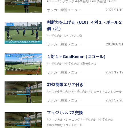
#ウォーミングアップ
#小学生向け
#中学生向け
#パス
サッカー練習メニュー
2021/01/19
判断力を上げる（U10）４対１・ボール２
個（足）
#小学生向け
#パス
#大人数
サッカー練習メニュー
2019/07/11
１対１＋GoalKeepr（２ゴール）
#小学生向け
#中学生向け
#高校生向け
サッカー練習メニュー
2021/12/19
3対3制限エリア付き
#パス
#小学生向け
#中学生向け
#シュート
#コントロール
サッカー練習メニュー
2021/02/20
フィジカルパス交換
#フィジカルトレーニング
#小学生向け
#中学生向け
#高校生向け
#コントロール