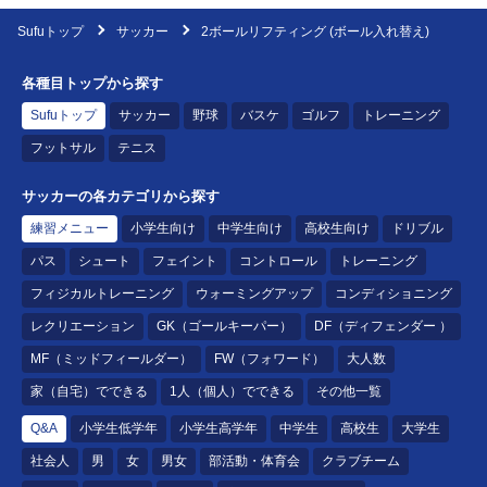
Sufuトップ
サッカー
2ボールリフティング (ボール入れ替え)
各種目トップから探す
Sufuトップ
サッカー
野球
バスケ
ゴルフ
トレーニング
フットサル
テニス
サッカーの各カテゴリから探す
練習メニュー
小学生向け
中学生向け
高校生向け
ドリブル
パス
シュート
フェイント
コントロール
トレーニング
フィジカルトレーニング
ウォーミングアップ
コンディショニング
レクリエーション
GK（ゴールキーパー）
DF（ディフェンダー ）
MF（ミッドフィールダー）
FW（フォワード）
大人数
家（自宅）でできる
1人（個人）でできる
その他一覧
Q&A
小学生低学年
小学生高学年
中学生
高校生
大学生
社会人
男
女
男女
部活動・体育会
クラブチーム