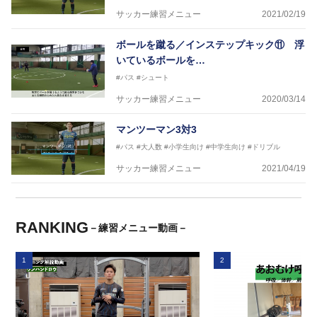
サッカー練習メニュー
2021/02/19
ボールを蹴る／インステップキック⑪ 浮
いているボールを…
#パス
#シュート
サッカー練習メニュー
2020/03/14
マンツーマン3対3
#パス
#大人数
#小学生向け
#中学生向け
#ドリブル
サッカー練習メニュー
2021/04/19
RANKING
－練習メニュー動画－
1
2