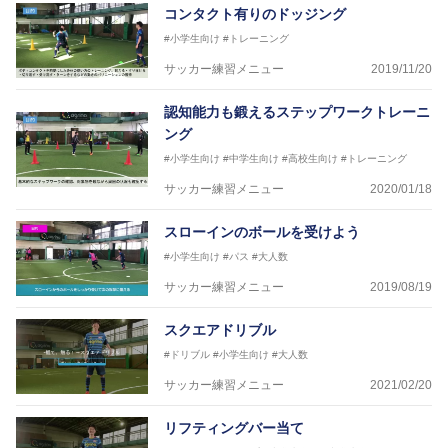
【資格】
コンタクト有りのドッジング
JFA公認A級コーチジェネラルライセンス・JFA公認フ
#小学生向け
#トレーニング
ットサルB級コーチライセンス
サッカー練習メニュー
2019/11/20
横山 哲久
【指導歴】
認知能力も鍛えるステップワークトレーニ
ASV ペスカドーラ町田 監督、FC VIGORE 監督
ング
【資格】
日本サッカー協会公認B級ライセンス・日本サッカー
#小学生向け
#中学生向け
#高校生向け
#トレーニング
協会公認フットサルB級ライセンス
サッカー練習メニュー
2020/01/18
※全コーチボンフィンサッカースクール所属
スローインのボールを受けよう
#小学生向け
#パス
#大人数
サッカー練習メニュー
2019/08/19
スクエアドリブル
#ドリブル
#小学生向け
#大人数
サッカー練習メニュー
2021/02/20
リフティングバー当て