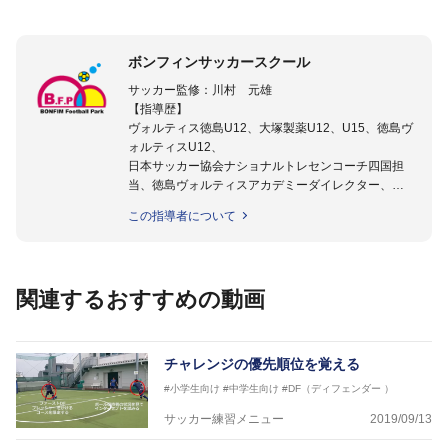
ボンフィンサッカースクール
サッカー監修：川村 元雄
【指導歴】
ヴォルティス徳島U12、大塚製薬U12、U15、徳島ヴ
ォルティスU12、
日本サッカー協会ナショナルトレセンコーチ四国担
当、徳島ヴォルティスアカデミーダイレクター、
徳島ヴォルティス普及部長、FC東京普及部長、
この指導者について
日本サッカー協会公認B級養成講習会インストラクタ
ー(FC東京コース)
【資格】
日本サッカー協会公認A級ジェネラル・日本サッカー
関連するおすすめの動画
協会公認キッズリーダーチーフインストラクター
フットサル監修：小西 鉄平
【指導歴】
チャレンジの優先順位を覚える
FリーグU23選抜監督、ミャンマー女子フットサル代
#小学生向け
#中学生向け
#DF（ディフェンダー ）
表監督
日本サッカー協会フットサルインストラクター、AFC
サッカー練習メニュー
2019/09/13
（アジアサッカー連盟）フットサルインストラクター