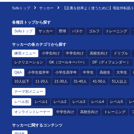
Sufuトップ
サッカー
【足裏を効率よく使うために】母趾外転筋
各種目トップから探す
Sufuトップ
サッカー
野球
バスケ
ゴルフ
トレーニング
サッカーの各カテゴリから探す
練習メニュー
小学生向け
中学生向け
高校生向け
ドリブル
レクリエーション
GK（ゴールキーパー）
DF（ディフェンダー ）
Q&A
小学生低学年
小学生高学年
中学生
高校生
大学生
10人以下
11-20人
21-30人
31-40人
41-50人
51人以上
テーマ別メニュー
レベル別
レベル1
レベル2
レベル3
レベル4
レベル5
レ
オンライントレーナー
中学生向け
高校生向け
トレーニング
サッカーに関するコンテンツ