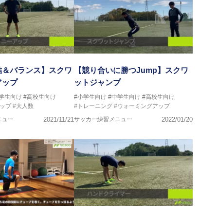
結＆バランス】スクワ
【競り合いに勝つJump】スクワ
アップ
ットジャンプ
中学生向け
#高校生向け
#小学生向け
#中学生向け
#高校生向け
ップ
#大人数
#トレーニング
#ウォーミングアップ
ニュー
2021/11/21
サッカー練習メニュー
2022/01/20