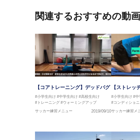
さらには講演会やセミナー、専
ている。
関連するおすすめの動
「一人一人の健康な人生をサポ
ゆる方向からサポートし、一人
生』をサポートしている。
【コアトレーニング】デッドバグ
【ストレッ
#小学生向け
#中学生向け
#高校生向け
#小学生向け
#
#トレーニング
#ウォーミングアップ
#コンディショニ
サッカー練習メニュー
2019/09/10
サッカー練習メ