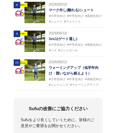
2026/05/10
8
マーク外し(離れる)シュート
#小学生向け
#中学生向け
#高校生向け
#シュート
#フェイント
2026/05/10
9
3vs1(ゲート通し)
#小学生向け
#中学生向け
#高校生向け
#パス
#コントロール
2026/06/15
10
ウォーミングアップ（低学年向
け・競いながら鍛えよう）
#小学生向け
#中学生向け
#高校生向け
#トレーニング
#ウォーミングアップ
Sufuの改善にご協力ください
Sufuをより良くしていくために、皆様のご
意見やご要望をお聞かせください。