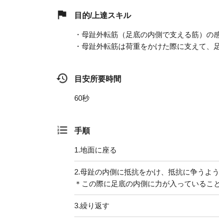
目的/上達スキル
・母趾外転筋（足底の内側で支える筋）の
・母趾外転筋は荷重をかけた際に支えて、
目安所要時間
60秒
手順
1.
地面に座る
2.
母趾の内側に抵抗をかけ、抵抗に争うよ
＊この際に足底の内側に力が入っているこ
3.
繰り返す