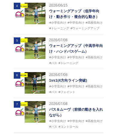
2026/06/15
4
ウォーミングアップ（低学年向
け・動き作り・複合的な動き）
#小学生向け
#中学生向け
#高校生向け
#トレーニング
#ウォーミングアップ
2026/07/08
5
ウォーミングアップ（中高学年向
け・ハンドパスゲ―ム）
#小学生向け
#中学生向け
#高校生向け
#パス
#トレーニング
2026/07/08
6
1vs1(4方向ライン突破)
#小学生向け
#中学生向け
#高校生向け
#パス
#フェイント
2026/07/08
7
パス＆ムーヴ（前後の動きを入れ
ながら）
#小学生向け
#中学生向け
#高校生向け
#パス
#コントロール