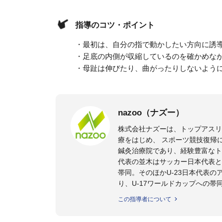
指導のコツ・ポイント
・最初は、自分の指で動かしたい方向に誘
・足底の内側が収縮しているのを確かめな
・母趾は伸びたり、曲がったりしないよう
nazoo（ナズー）
株式会社ナズーは、トップアス
療をはじめ、 スポーツ競技復帰
鍼灸治療院であり、経験豊富なト
代表の並木はサッカー日本代表と
帯同。そのほかU-23日本代表
り、U-17ワールドカップへの帯
また現在までにU-19サッカー日
この指導者について
ビー、ソフトボール、モトクロ
ックトレーナーを派遣している。