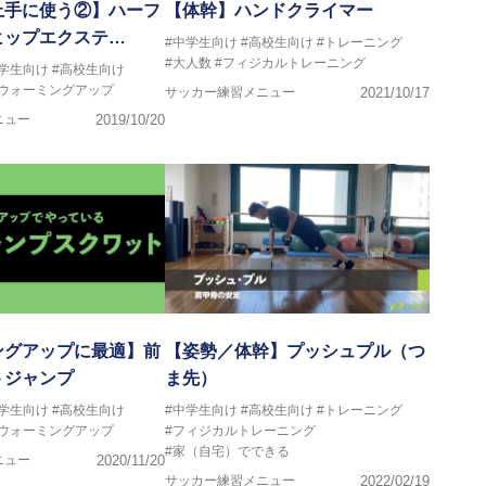
上手に使う②】ハーフ
【体幹】ハンドクライマー
ヒップエクステ…
#中学生向け
#高校生向け
#トレーニング
#大人数
#フィジカルトレーニング
中学生向け
#高校生向け
#ウォーミングアップ
サッカー練習メニュー
2021/10/17
ニュー
2019/10/20
ングアップに最適】前
【姿勢／体幹】プッシュプル（つ
トジャンプ
ま先）
中学生向け
#高校生向け
#中学生向け
#高校生向け
#トレーニング
#ウォーミングアップ
#フィジカルトレーニング
#家（自宅）でできる
ニュー
2020/11/20
サッカー練習メニュー
2022/02/19