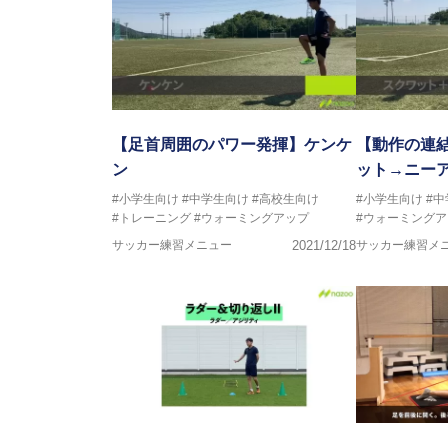
【足首周囲のパワー発揮】ケンケ
【動作の連
ン
ット→ニー
#小学生向け
#中学生向け
#高校生向け
#小学生向け
#
#トレーニング
#ウォーミングアップ
#ウォーミングア
サッカー練習メニュー
2021/12/18
サッカー練習メ