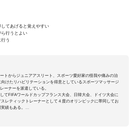
導してあげると覚えやすい
がら行うとよい
に行う
リートからジュニアアスリート、スポーツ愛好家の怪我や痛みの治
に向けたリハビリテーションを得意としているスポーツマッサージ
レーナーを派遣している。
してFIFAワールドカップフランス大会、日韓大会、ドイツ大会に
のアスレティックトレーナーとして４度のオリンピックに帯同してお
同実績もある。
本代表、Jリーグ、各世代のサッカーを中心に、WJBL、社会人ラグ
ス、卓球、陸上、アーティストなど様々な競技や分野にアスレティ