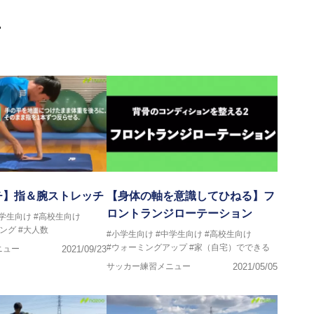
門学校などの教育機関に講師を派遣するなど後進育成にも力を入れ
画
ートする」を企業理念として掲げ、世の中の人々の『健康』をあら
一人の「楽しく、豊かに、生き生きと」生きる、そんな『健康な人
チ】指＆腕ストレッチ
【身体の軸を意識してひねる】フ
ロントランジローテーション
中学生向け
#高校生向け
ング
#大人数
#小学生向け
#中学生向け
#高校生向け
#ウォーミングアップ
#家（自宅）でできる
ニュー
2021/09/23
サッカー練習メニュー
2021/05/05