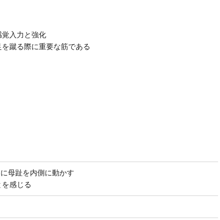
感覚入力と強化
足を蹴る際に重要な筋である
うに母趾を内側に動かす
とを感じる