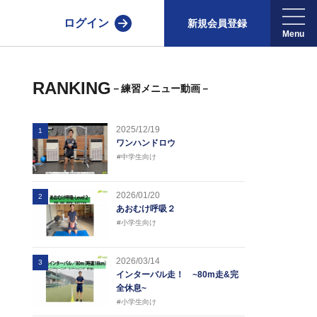
ログイン
新規会員登録
RANKING
－練習メニュー動画－
2025/12/19
1
ワンハンドロウ
#中学生向け
2026/01/20
2
あおむけ呼吸２
#小学生向け
2026/03/14
3
インターバル走！ ~80m走&完
全休息~
#小学生向け