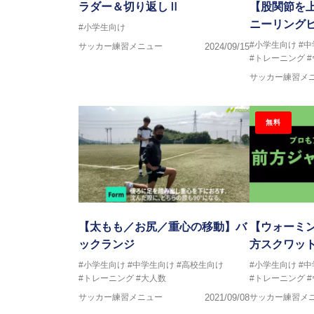
ラダー＆切り返しⅡ
【股関節を
ニーリング
#小学生向け
#小学生向け
#
サッカー練習メニュー
2024/09/15
#トレーニング
サッカー練習メ
無料
【太もも／お尻／重心の移動】バ
【ウォーミ
ックランジ
方スクワッ
#小学生向け
#中学生向け
#高校生向け
#小学生向け
#
#トレーニング
#大人数
#トレーニング
サッカー練習メニュー
2021/09/08
サッカー練習メ