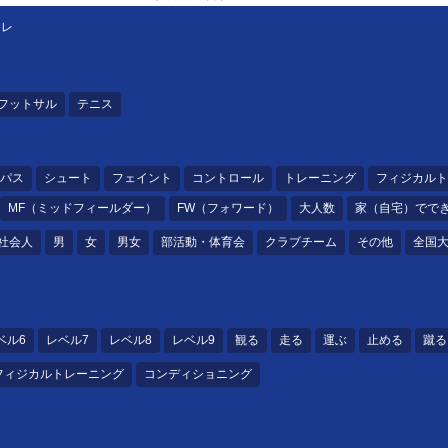
トレ
フットサル
テニス
パス
シュート
フェイント
コントロール
トレーニング
フィジカルト
MF（ミッドフィールダー）
FW（フォワード）
大人数
家（自宅）でで
社会人
男
女
男女
部活動・体育会
クラブチーム
その他
全国
ベル6
レベル7
レベル8
レベル9
観る
走る
運ぶ
止める
蹴る
フィジカルトレーニング
コンディショニング