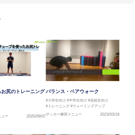
門学校などの教育機関に講師を派遣するなど後進育成にも力を入れ
画
ートする」を企業理念として掲げ、世の中の人々の『健康』をあら
一人の「楽しく、豊かに、生き生きと」生きる、そんな『健康な人
るお尻のトレーニング
バランス・ベアウォーク
#小学生向け
#中学生向け
#高校生向け
#トレーニング
#ウォーミングアップ
サッカー練習メニュー
2023/03/19
ニュー
2025/09/07