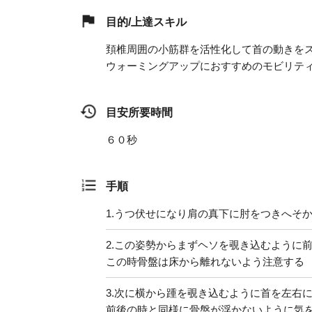
目的/上達スキル
頚椎周囲の小筋群を活性化して首の動きを
ウォーミングアップにおすすめのモビリテ
目安所要時間
６０秒
手順
1.
うつ伏せになり肩の真下に肘をつきへそ
2.
この姿勢からまずヘソを覗き込むように
この時骨盤は床から離れないよう注意する
3.
次に横から踵を覗き込むように首を左右
前後の時と同様に骨盤が浮かないように気