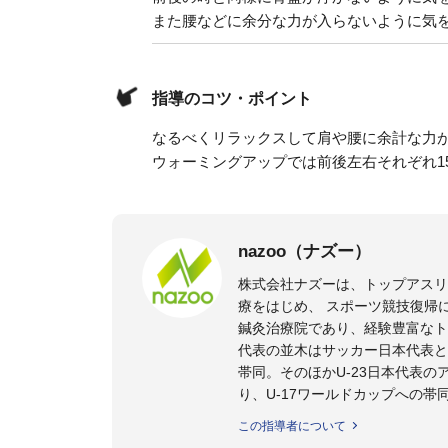
また腰などに余分な力が入らないように気
指導のコツ・ポイント
なるべくリラックスして肩や腰に余計な力
ウォーミングアップでは前後左右それぞれ1
nazoo（ナズー）
株式会社ナズーは、トップアス
療をはじめ、 スポーツ競技復帰
鍼灸治療院であり、経験豊富なト
代表の並木はサッカー日本代表と
帯同。そのほかU-23日本代表
り、U-17ワールドカップへの帯
また現在までにU-19サッカー日
この指導者について
ビー、ソフトボール、モトクロ