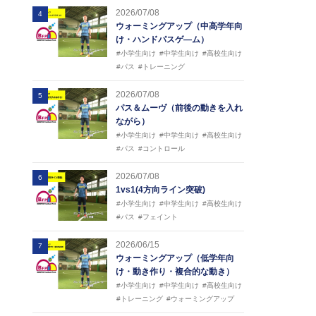
2026/07/08
4
ウォーミングアップ（中高学年向
け・ハンドパスゲ―ム）
#小学生向け
#中学生向け
#高校生向け
#パス
#トレーニング
2026/07/08
5
パス＆ムーヴ（前後の動きを入れ
ながら）
#小学生向け
#中学生向け
#高校生向け
#パス
#コントロール
2026/07/08
6
1vs1(4方向ライン突破)
#小学生向け
#中学生向け
#高校生向け
#パス
#フェイント
2026/06/15
7
ウォーミングアップ（低学年向
け・動き作り・複合的な動き）
#小学生向け
#中学生向け
#高校生向け
#トレーニング
#ウォーミングアップ