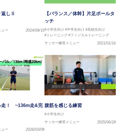
り返しⅡ
【バランス／体幹】片足ボールタ
ッチ
#小学生向け
#中学生向け
#高校生向け
ニュー
2024/09/15
#トレーニング
#フィジカルトレーニング
サッカー練習メニュー
2021/01/16
走！ ~136m走&完
腹筋を感じる練習
#小学生向け
サッカー練習メニュー
2025/06/28
ニュー
2026/03/08