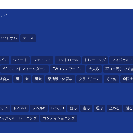
リティ
フットサル
テニス
パス
シュート
フェイント
コントロール
トレーニング
フィジカルト
MF（ミッドフィールダー）
FW（フォワード）
大人数
家（自宅）でで
社会人
男
女
男女
部活動・体育会
クラブチーム
その他
全国
ベル6
レベル7
レベル8
レベル9
観る
走る
運ぶ
止める
蹴る
フィジカルトレーニング
コンディショニング