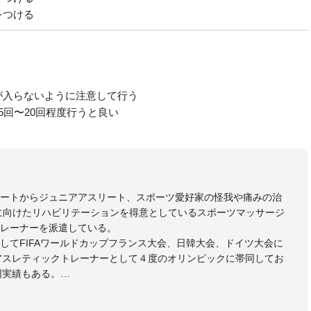
をつける
が入らないように注意して行う
5回〜20回程度行うと良い
リートからジュニアアスリート、スポーツ愛好家の怪我や痛みの治
に向けたリハビリテーションを得意としているスポーツマッサージ
レーナーを派遣している。
してFIFAワールドカップフランス大会、日韓大会、ドイツ大会に
のアスレティックトレーナーとして４度のオリンピックに帯同してお
同実績もある。
本代表、Jリーグ、各世代のサッカーを中心に、WJBL、社会人ラグ
ス、卓球、陸上、アーティストなど様々な競技や分野にアスレティ