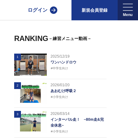
ログイン
新規会員登録
RANKING
－練習メニュー動画－
2025/12/19
1
ワンハンドロウ
#中学生向け
2026/01/20
2
あおむけ呼吸２
#小学生向け
2026/03/14
3
インターバル走！ ~80m走&完
全休息~
#小学生向け