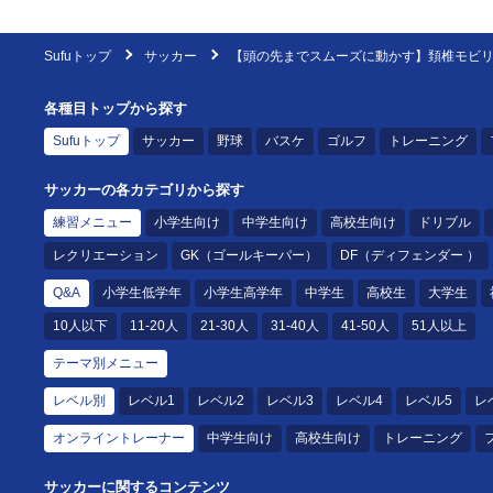
Sufuトップ
サッカー
【頭の先までスムーズに動かす】頚椎モビ
各種目トップから探す
Sufuトップ
サッカー
野球
バスケ
ゴルフ
トレーニング
サッカーの各カテゴリから探す
練習メニュー
小学生向け
中学生向け
高校生向け
ドリブル
レクリエーション
GK（ゴールキーパー）
DF（ディフェンダー ）
Q&A
小学生低学年
小学生高学年
中学生
高校生
大学生
10人以下
11-20人
21-30人
31-40人
41-50人
51人以上
テーマ別メニュー
レベル別
レベル1
レベル2
レベル3
レベル4
レベル5
レ
オンライントレーナー
中学生向け
高校生向け
トレーニング
サッカーに関するコンテンツ