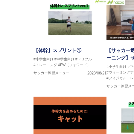
【体幹】スプリント①
【サッカー
ーニング】
#小学生向け
#中学生向け
#ドリブル
#トレーニング
#FW（フォワード）
#小学生向け
#
#ウォーミングア
サッカー練習メニュー
2023/08/21
#フィジカルト
サッカー練習メ