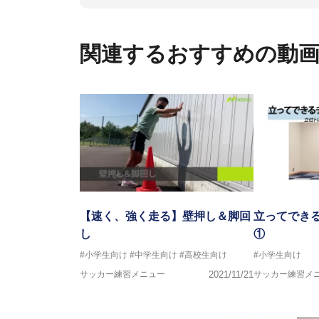
ックトレーナーを派遣している。
さらには講演会やセミナー、専
ている。
関連するおすすめの動
「一人一人の健康な人生をサポ
ゆる方向からサポートし、一人
生』をサポートしている。
【速く、強く走る】壁押し＆脚回
立ってでき
し
①
#小学生向け
#中学生向け
#高校生向け
#小学生向け
サッカー練習メニュー
2021/11/21
サッカー練習メ