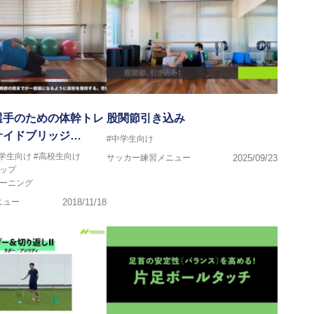
選手のための体幹トレ
股関節引き込み
サイドブリッジ…
#中学生向け
中学生向け
#高校生向け
サッカー練習メニュー
2025/09/23
ップ
レーニング
ニュー
2018/11/18