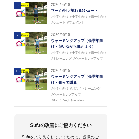
2026/05/10
8
マーク外し(離れる)シュート
#小学生向け
#中学生向け
#高校生向け
#シュート
#フェイント
2026/06/15
9
ウォーミングアップ（低学年向
け・競いながら鍛えよう）
#小学生向け
#中学生向け
#高校生向け
#トレーニング
#ウォーミングアップ
2026/06/15
10
ウォーミングアップ（低学年向
け・狙って蹴る）
#小学生向け
#パス
#トレーニング
#ウォーミングアップ
#GK（ゴールキーパー）
Sufuの改善にご協力ください
Sufuをより良くしていくために、皆様のご