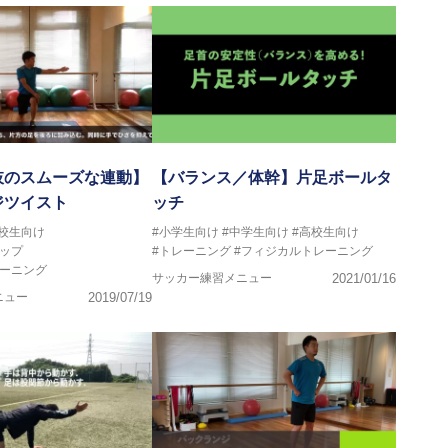
肢のスムーズな連動】
【バランス／体幹】片足ボールタ
ジツイスト
ッチ
高校生向け
#小学生向け
#中学生向け
#高校生向け
ップ
#トレーニング
#フィジカルトレーニング
レーニング
サッカー練習メニュー
2021/01/16
ニュー
2019/07/19