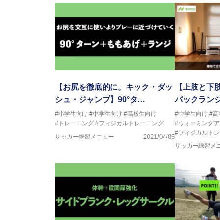
【お尻を徹底的に。キック・ダッ
【上肢と下
シュ・ジャンプ】90°タ…
バックラン
#小学生向け
#中学生向け
#高校生向け
#中学生向け
#
#トレーニング
#フィジカルトレーニング
#ウォーミングア
#フィジカルト
サッカー練習メニュー
2021/04/05
サッカー練習メ