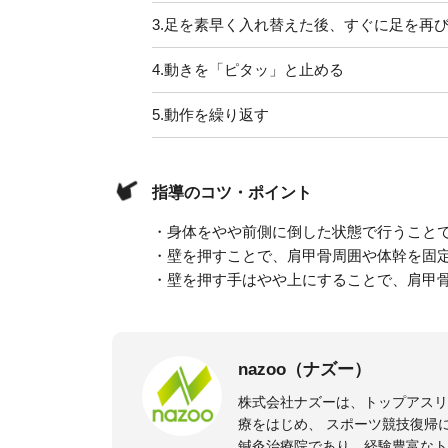
3.
足を素早く入れ替えた後、すぐに足を再
4.
動きを「ピタッ」と止める
5.
動作を繰り返す
指導のコツ・ポイント
・身体をやや前側に倒した状態で行うこと
・壁を押すことで、肩甲骨周囲や体幹を固
・壁を押す手はやや上にすることで、肩甲
nazoo（ナズー）
株式会社ナズーは、トップアス
療をはじめ、 スポーツ競技復帰
鍼灸治療院であり、経験豊富なト