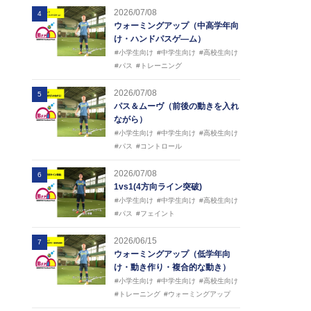
2026/07/08
4
ウォーミングアップ（中高学年向
け・ハンドパスゲ―ム）
#小学生向け
#中学生向け
#高校生向け
#パス
#トレーニング
2026/07/08
5
パス＆ムーヴ（前後の動きを入れ
ながら）
#小学生向け
#中学生向け
#高校生向け
#パス
#コントロール
2026/07/08
6
1vs1(4方向ライン突破)
#小学生向け
#中学生向け
#高校生向け
#パス
#フェイント
2026/06/15
7
ウォーミングアップ（低学年向
け・動き作り・複合的な動き）
#小学生向け
#中学生向け
#高校生向け
#トレーニング
#ウォーミングアップ