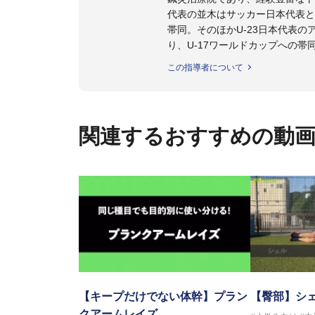
代表の並木はサッカー日本代表と
帯同。そのほかU-23日本代表
り、U-17ワールドカップへの帯
また現在までにU-19サッカー日
この指導者について
ビー、ソフトボール、モトクロ
ックトレーナーを派遣している。
さらには講演会やセミナー、専
ている。
関連するおすすめの動
「一人一人の健康な人生をサポ
ゆる方向からサポートし、一人
生』をサポートしている。
【キープだけでない体幹】プラン
【臀部】シ
クアームレイズ