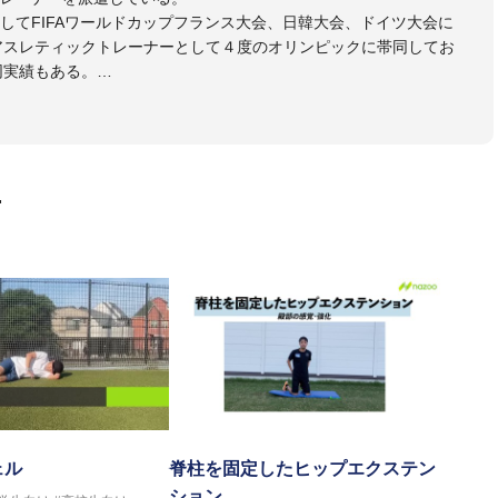
してFIFAワールドカップフランス大会、日韓大会、ドイツ大会に
のアスレティックトレーナーとして４度のオリンピックに帯同してお
同実績もある。
本代表、Jリーグ、各世代のサッカーを中心に、WJBL、社会人ラグ
ス、卓球、陸上、アーティストなど様々な競技や分野にアスレティ
門学校などの教育機関に講師を派遣するなど後進育成にも力を入れ
画
ートする」を企業理念として掲げ、世の中の人々の『健康』をあら
一人の「楽しく、豊かに、生き生きと」生きる、そんな『健康な人
ェル
脊柱を固定したヒップエクステン
ション