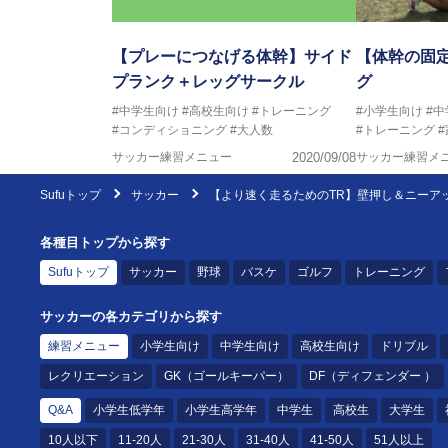
【プレーにつなげる体幹】サイド
【体幹の固
プランク＋レッグサークル
グ
#中学生向け
#高校生向け
#トレーニング
#小学生向け
#
#コンディショニング
#大人数
#トレーニング
サッカー練習メニュー
2020/09/08
サッカー練習メ
Sufuトップ
サッカー
【より速く走るためのTR】壁押し＆ニーア
各種目トップから探す
Sufuトップ
サッカー
野球
バスケ
ゴルフ
トレーニング
サッカーの各カテゴリから探す
練習メニュー
小学生向け
中学生向け
高校生向け
ドリブル
レクリエーション
GK（ゴールキーパー）
DF（ディフェンダー ）
Q&A
小学生低学年
小学生高学年
中学生
高校生
大学生
10人以下
11-20人
21-30人
31-40人
41-50人
51人以上