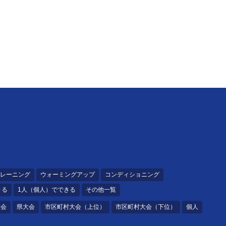
レーニング
ウォーミングアップ
コンディショニング
きる
1人（個人）でできる
その他一覧
大会
県大会
市区町村大会（上位）
市区町村大会（下位）
個人