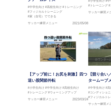
#小学生向け
#
#トレーニング
#中学生向け
#高校生向け
#トレーニング
#フィジカルトレーニング
サッカー練習メ
#家（自宅）でできる
サッカー練習メニュー
2021/05/08
【アップ前に！お尻を刺激】四つ
【競り合い
這い股関節外転
タームーブ
#小学生向け
#中学生向け
#高校生向け
#中学生向け
#
#トレーニング
#ウォーミングアップ
#コンディショニ
#フィジカルト
サッカー練習メニュー
2023/03/24
サッカー練習メ