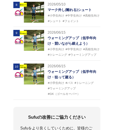
2026/05/10
8
マーク外し(離れる)シュート
#小学生向け
#中学生向け
#高校生向け
#シュート
#フェイント
2026/06/15
9
ウォーミングアップ（低学年向
け・競いながら鍛えよう）
#小学生向け
#中学生向け
#高校生向け
#トレーニング
#ウォーミングアップ
2026/06/15
10
ウォーミングアップ（低学年向
け・狙って蹴る）
#小学生向け
#パス
#トレーニング
#ウォーミングアップ
#GK（ゴールキーパー）
Sufuの改善にご協力ください
Sufuをより良くしていくために、皆様のご