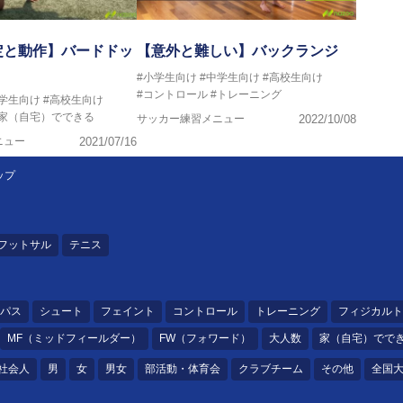
定と動作】バードドッ
【意外と難しい】バックランジ
#小学生向け
#中学生向け
#高校生向け
#コントロール
#トレーニング
中学生向け
#高校生向け
#家（自宅）でできる
サッカー練習メニュー
2022/10/08
ニュー
2021/07/16
ップ
フットサル
テニス
パス
シュート
フェイント
コントロール
トレーニング
フィジカルト
MF（ミッドフィールダー）
FW（フォワード）
大人数
家（自宅）でで
社会人
男
女
男女
部活動・体育会
クラブチーム
その他
全国