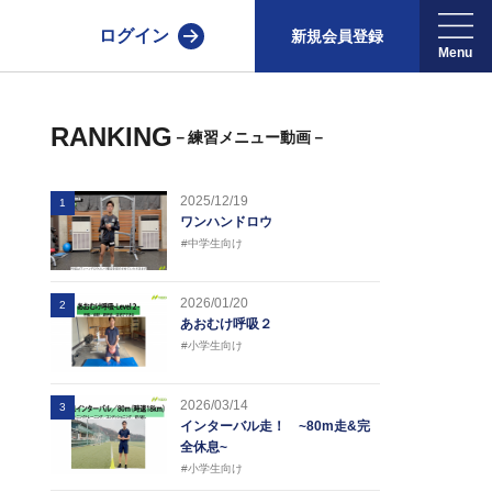
ログイン
新規会員登録
RANKING
－練習メニュー動画－
2025/12/19
1
ワンハンドロウ
#中学生向け
2026/01/20
2
あおむけ呼吸２
#小学生向け
2026/03/14
3
インターバル走！ ~80m走&完
全休息~
#小学生向け