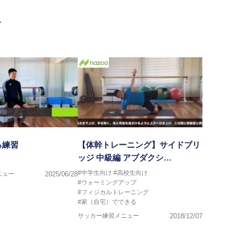
門学校などの教育機関に講師を派遣するなど後進育成にも力を入れ
画
ートする」を企業理念として掲げ、世の中の人々の『健康』をあら
一人の「楽しく、豊かに、生き生きと」生きる、そんな『健康な人
る練習
【体幹トレーニング】サイドブリ
ッジ 中級編 アブダクシ…
#中学生向け
#高校生向け
ニュー
2025/06/28
#ウォーミングアップ
#フィジカルトレーニング
#家（自宅）でできる
サッカー練習メニュー
2018/12/07