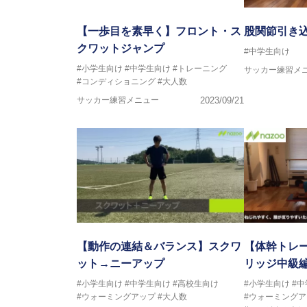
【一歩目を素早く】フロント・ス
股関節引き
クワットジャンプ
#中学生向け
#小学生向け
#中学生向け
#トレーニング
サッカー練習メ
#コンディショニング
#大人数
サッカー練習メニュー
2023/09/21
【動作の連結＆バランス】スクワ
【体幹トレ
ット→ニーアップ
リッジ中級編
#小学生向け
#中学生向け
#高校生向け
#小学生向け
#
#ウォーミングアップ
#大人数
#ウォーミングア