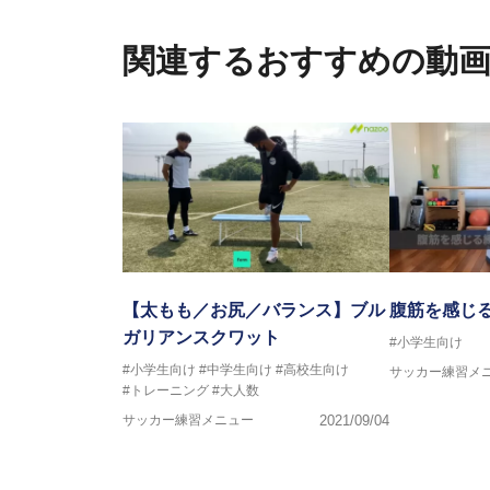
さらには講演会やセミナー、専
ている。
関連するおすすめの動
「一人一人の健康な人生をサポ
ゆる方向からサポートし、一人
生』をサポートしている。
【太もも／お尻／バランス】ブル
腹筋を感じ
ガリアンスクワット
#小学生向け
#小学生向け
#中学生向け
#高校生向け
サッカー練習メ
#トレーニング
#大人数
サッカー練習メニュー
2021/09/04