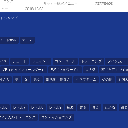
レーニング
サッカー練習メニュー
2022/04/20
ニュー
2018/12/08
ットジャンプ
フットサル
テニス
パス
シュート
フェイント
コントロール
トレーニング
フィジカルト
MF（ミッドフィールダー）
FW（フォワード）
大人数
家（自宅）でで
社会人
男
女
男女
部活動・体育会
クラブチーム
その他
全国
ベル6
レベル7
レベル8
レベル9
観る
走る
運ぶ
止める
蹴る
フィジカルトレーニング
コンディショニング