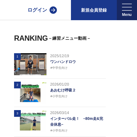
ログイン
新規会員登録
RANKING
－練習メニュー動画－
2025/12/19
1
ワンハンドロウ
#中学生向け
2026/01/20
2
あおむけ呼吸２
#小学生向け
2026/03/14
3
インターバル走！ ~80m走&完
全休息~
#小学生向け