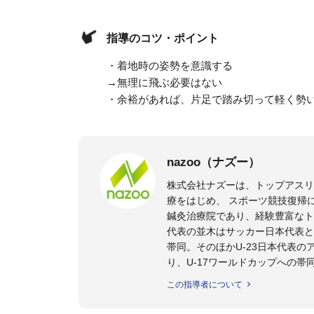
指導のコツ・ポイント
・着地時の姿勢を意識する
→無理に飛ぶ必要はない
・余裕があれば、片足で踏み切って軽く勢
nazoo（ナズー）
株式会社ナズーは、トップアス
療をはじめ、 スポーツ競技復帰
鍼灸治療院であり、経験豊富なト
代表の並木はサッカー日本代表と
帯同。そのほかU-23日本代表
り、U-17ワールドカップへの帯
また現在までにU-19サッカー日
この指導者について
ビー、ソフトボール、モトクロ
ックトレーナーを派遣している。