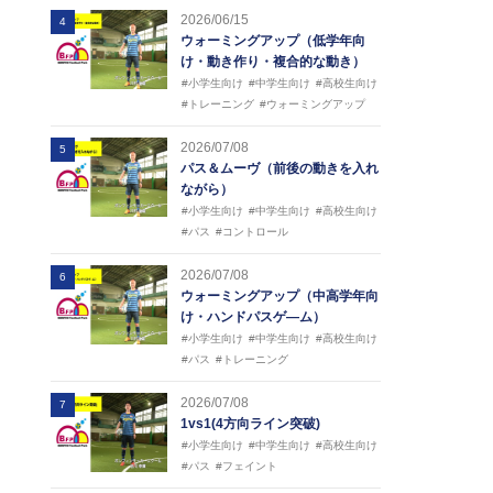
2026/06/15
4
ウォーミングアップ（低学年向
け・動き作り・複合的な動き）
#小学生向け
#中学生向け
#高校生向け
#トレーニング
#ウォーミングアップ
2026/07/08
5
パス＆ムーヴ（前後の動きを入れ
ながら）
#小学生向け
#中学生向け
#高校生向け
#パス
#コントロール
2026/07/08
6
ウォーミングアップ（中高学年向
け・ハンドパスゲ―ム）
#小学生向け
#中学生向け
#高校生向け
#パス
#トレーニング
2026/07/08
7
1vs1(4方向ライン突破)
#小学生向け
#中学生向け
#高校生向け
#パス
#フェイント