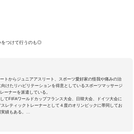
いをつけて行うのも◎
リートからジュニアアスリート、スポーツ愛好家の怪我や痛みの治
に向けたリハビリテーションを得意としているスポーツマッサージ
レーナーを派遣している。
してFIFAワールドカップフランス大会、日韓大会、ドイツ大会に
のアスレティックトレーナーとして４度のオリンピックに帯同してお
同実績もある。
本代表、Jリーグ、各世代のサッカーを中心に、WJBL、社会人ラグ
ス、卓球、陸上、アーティストなど様々な競技や分野にアスレティ