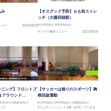
込み
【オスグッド予防】もも前ストレ
ッチ（大腿四頭筋）
#小学生向け
#中学生向け
ニュー
2025/09/23
サッカー練習メニュー
2022/05/20
ーニング】フロントブ
【サッカーは捻りのスポーツ】胸
 アラウンド…
椎回旋運動
中学生向け
#高校生向け
#小学生向け
#中学生向け
#高校生向け
ップ
#コンディショニング
#家（自宅）でできる