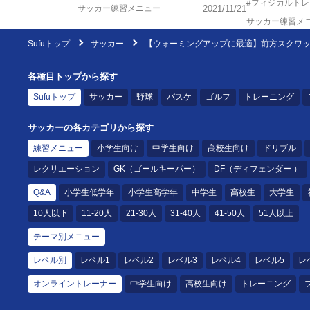
#フィジカルト
サッカー練習メニュー
2021/11/21
サッカー練習メ
Sufuトップ
サッカー
【ウォーミングアップに最適】前方スクワ
各種目トップから探す
Sufuトップ
サッカー
野球
バスケ
ゴルフ
トレーニング
サッカーの各カテゴリから探す
練習メニュー
小学生向け
中学生向け
高校生向け
ドリブル
レクリエーション
GK（ゴールキーパー）
DF（ディフェンダー ）
Q&A
小学生低学年
小学生高学年
中学生
高校生
大学生
10人以下
11-20人
21-30人
31-40人
41-50人
51人以上
テーマ別メニュー
レベル別
レベル1
レベル2
レベル3
レベル4
レベル5
レ
オンライントレーナー
中学生向け
高校生向け
トレーニング