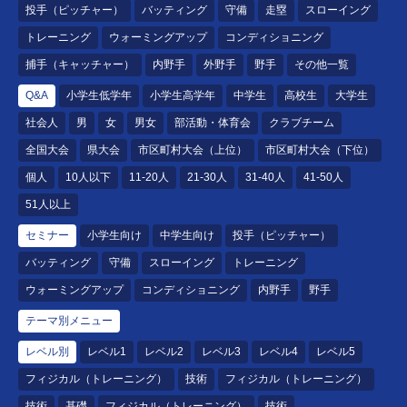
投手（ピッチャー）
バッティング
守備
走塁
スローイング
トレーニング
ウォーミングアップ
コンディショニング
捕手（キャッチャー）
内野手
外野手
野手
その他一覧
Q&A
小学生低学年
小学生高学年
中学生
高校生
大学生
社会人
男
女
男女
部活動・体育会
クラブチーム
全国大会
県大会
市区町村大会（上位）
市区町村大会（下位）
個人
10人以下
11-20人
21-30人
31-40人
41-50人
51人以上
セミナー
小学生向け
中学生向け
投手（ピッチャー）
バッティング
守備
スローイング
トレーニング
ウォーミングアップ
コンディショニング
内野手
野手
テーマ別メニュー
レベル別
レベル1
レベル2
レベル3
レベル4
レベル5
フィジカル（トレーニング）
技術
フィジカル（トレーニング）
技術
基礎
フィジカル（トレーニング）
技術