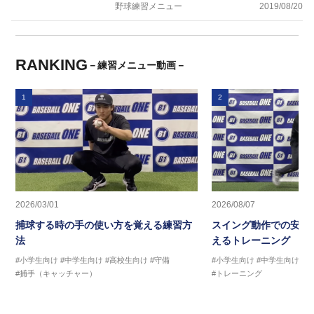
野球練習メニュー
2019/08/20
RANKING
－練習メニュー動画－
1
2
2026/03/01
2026/08/07
捕球する時の手の使い方を覚える練習方
スイング動作での安定
法
えるトレーニング ス
#小学生向け
#中学生向け
#高校生向け
#守備
#小学生向け
#中学生向け
#
#捕手（キャッチャー）
#トレーニング