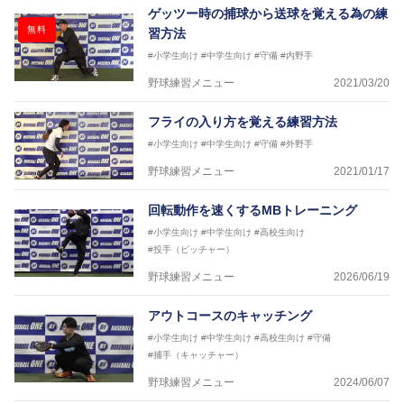
ゲッツー時の捕球から送球を覚える為の練
無料
習方法
#小学生向け
#中学生向け
#守備
#内野手
野球練習メニュー
2021/03/20
フライの入り方を覚える練習方法
#小学生向け
#中学生向け
#守備
#外野手
野球練習メニュー
2021/01/17
回転動作を速くするMBトレーニング
#小学生向け
#中学生向け
#高校生向け
#投手（ピッチャー）
野球練習メニュー
2026/06/19
アウトコースのキャッチング
#小学生向け
#中学生向け
#高校生向け
#守備
#捕手（キャッチャー）
野球練習メニュー
2024/06/07