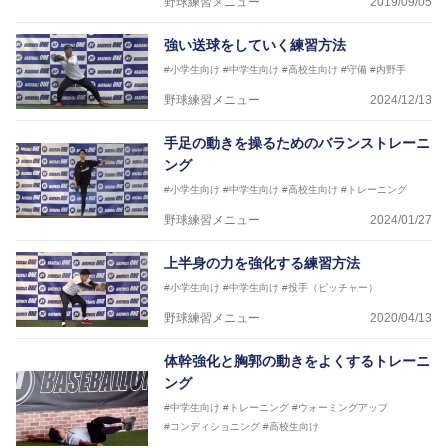
野球練習メニュー
2019/09/05
強い送球をしていく練習方法
#小学生向け
#中学生向け
#高校生向け
#守備
#内野手
野球練習メニュー
2024/12/13
手足の動きを操るためのバランストレーニ
ング
#小学生向け
#中学生向け
#高校生向け
#トレーニング
野球練習メニュー
2024/01/27
上半身の力を強化する練習方法
#小学生向け
#中学生向け
#投手（ピッチャー）
野球練習メニュー
2020/04/13
体幹強化と胸郭の動きをよくするトレーニ
ング
#中学生向け
#トレーニング
#ウォーミングアップ
#コンディショニング
#高校生向け