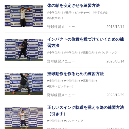
体の軸を安定させる練習方法
#小学生向け
#投手（ピッチャー）
#中学生向け
#高校生向け
野球練習メニュー
2018/12/14
インパクトの位置を近づけていくための練
習方法
#小学生向け
#中学生向け
#高校生向け
#バッティング
野球練習メニュー
2025/03/14
投球動作を作るための練習方法
#小学生向け
#中学生向け
#高校生向け
#投手（ピッチャー）
野球練習メニュー
2023/12/29
正しいスイング軌道を覚える為の練習方法
（引き手）
#中学生向け
#バッティング