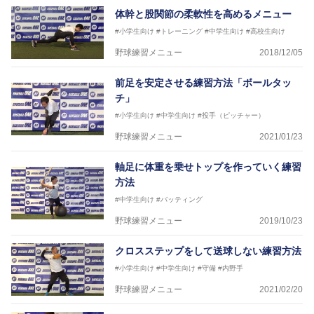
体幹と股関節の柔軟性を高めるメニュー
#小学生向け
#トレーニング
#中学生向け
#高校生向け
野球練習メニュー
2018/12/05
前足を安定させる練習方法「ボールタッ
チ」
#小学生向け
#中学生向け
#投手（ピッチャー）
野球練習メニュー
2021/01/23
軸足に体重を乗せトップを作っていく練習
方法
#中学生向け
#バッティング
野球練習メニュー
2019/10/23
クロスステップをして送球しない練習方法
#小学生向け
#中学生向け
#守備
#内野手
野球練習メニュー
2021/02/20