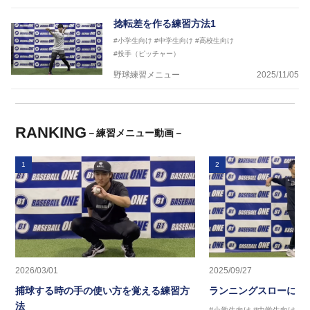
捻転差を作る練習方法1
#小学生向け
#中学生向け
#高校生向け
#投手（ピッチャー）
野球練習メニュー
2025/11/05
RANKING
－練習メニュー動画－
1
2
2026/03/01
2025/09/27
捕球する時の手の使い方を覚える練習方
ランニングスローに繋
法