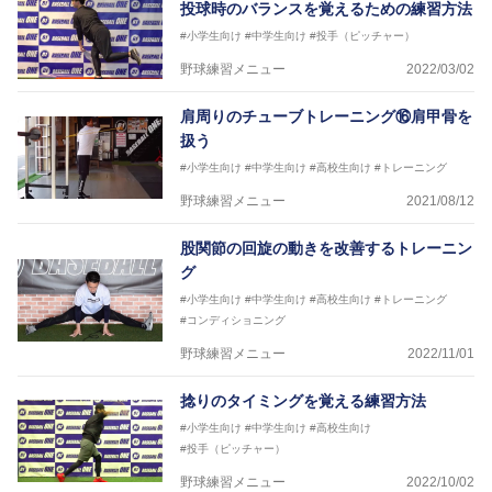
投球時のバランスを覚えるための練習方法
#小学生向け
#中学生向け
#投手（ピッチャー）
野球練習メニュー
2022/03/02
肩周りのチューブトレーニング⑯肩甲骨を
扱う
#小学生向け
#中学生向け
#高校生向け
#トレーニング
野球練習メニュー
2021/08/12
股関節の回旋の動きを改善するトレーニン
グ
#小学生向け
#中学生向け
#高校生向け
#トレーニング
#コンディショニング
野球練習メニュー
2022/11/01
捻りのタイミングを覚える練習方法
#小学生向け
#中学生向け
#高校生向け
#投手（ピッチャー）
野球練習メニュー
2022/10/02