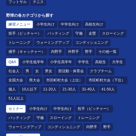
フットサル
テニス
野球の各カテゴリから探す
練習メニュー
小学生向け
中学生向け
高校生向け
投手（ピッチャー）
バッティング
守備
走塁
スローイング
トレーニング
ウォーミングアップ
コンディショニング
捕手（キャッチャー）
内野手
外野手
野手
その他一覧
Q&A
小学生低学年
小学生高学年
中学生
高校生
大学生
社会人
男
女
男女
部活動・体育会
クラブチーム
全国大会
県大会
市区町村大会（上位）
市区町村大会（下位）
個人
10人以下
11-20人
21-30人
31-40人
41-50人
51人以上
セミナー
小学生向け
中学生向け
投手（ピッチャー）
バッティング
守備
スローイング
トレーニング
ウォーミングアップ
コンディショニング
内野手
野手