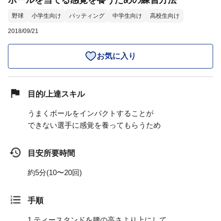
ボールを当てる感覚を養うための練習方法
野球
小学生向け
バッティング
中学生向け
高校生向け
2018/09/21
お気に入り
目的/上達スキル
うまくボールをインパクトすることが
できない選手に感覚を養ってもらうため
目安所要時間
約5分(10〜20回)
手順
1.
ティースタンドを腰の高さより上にして