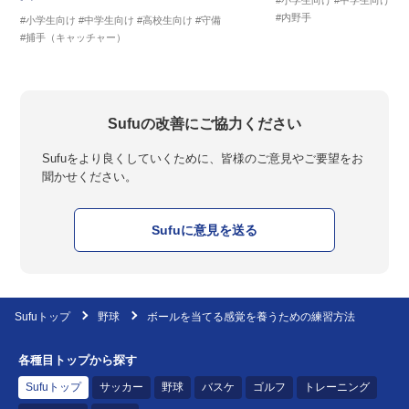
#小学生向け
#中学生向け
#
#内野手
#小学生向け
#中学生向け
#高校生向け
#守備
#捕手（キャッチャー）
Sufuの改善にご協力ください
Sufuをより良くしていくために、皆様のご意見やご要望をお
聞かせください。
Sufuに意見を送る
Sufuトップ
野球
ボールを当てる感覚を養うための練習方法
各種目トップから探す
Sufuトップ
サッカー
野球
バスケ
ゴルフ
トレーニング