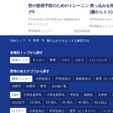
肘の怪我予防のためのトレーニン
突っ込みを
グ5
(横からトス)
#小学生向け
#中学生向け
#高校生向け
#中学生向け
#
#トレーニング
野球練習メニュ
野球練習メニュー
2025/09/08
Sufuトップ
野球
腕の上がりをよくする練習方法
各種目トップから探す
Sufuトップ
サッカー
野球
バスケ
ゴルフ
トレーニング
野球の各カテゴリから探す
練習メニュー
小学生向け
中学生向け
高校生向け
投手（ピッ
内野手
外野手
野手
その他一覧
Q&A
小学生低学年
小学生高学年
中学生
高校生
大学生
10人以下
11-20人
21-30人
31-40人
41-50人
51人以上
セミナー
小学生向け
中学生向け
投手（ピッチャー）
バッテ