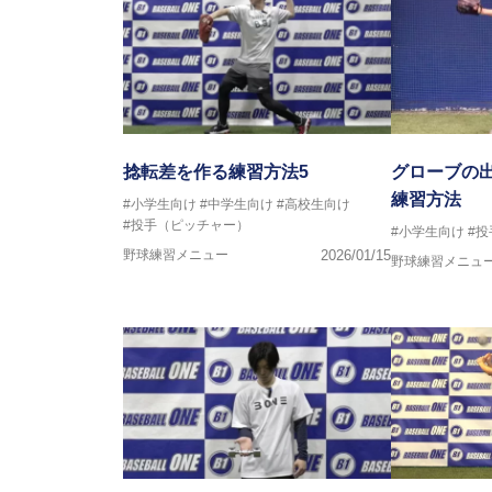
捻転差を作る練習方法5
グローブの
練習方法
#小学生向け
#中学生向け
#高校生向け
#投手（ピッチャー）
#小学生向け
#
野球練習メニュー
2026/01/15
野球練習メニュ