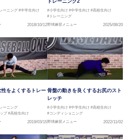
トレーニング2
トレーニング
#中学生向け
#小学生向け
#中学生向け
#高校生向け
#トレーニング
ー
2018/10/12
野球練習メニュー
2025/08/20
軟性をよくするトレー
骨盤の動きを良くするお尻のスト
レッチ
トレーニング
#小学生向け
#中学生向け
#高校生向け
ップ
#高校生向け
#コンディショニング
ー
2019/03/15
野球練習メニュー
2022/11/02