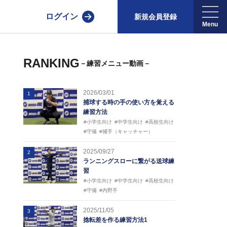
ログイン
新規会員登録
RANKING
－練習メニュー動画－
2026/03/01
1
捕球する時の手の使い方を覚える
練習方法
#小学生向け
#中学生向け
#高校生向け
#守備
#捕手（キャッチャー）
2025/09/27
2
ランニングスローに繋がる送球練
習
#小学生向け
#中学生向け
#高校生向け
#守備
#内野手
2025/11/05
3
捻転差を作る練習方法1