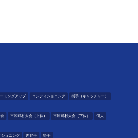
ーミングアップ
コンディショニング
捕手（キャッチャー）
大会
市区町村大会（上位）
市区町村大会（下位）
個人
ィショニング
内野手
野手