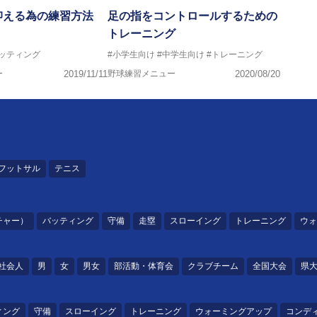
抑える為の練習方法
足の指をコントロールするための
トレーニング
バッティング
#小学生向け
#中学生向け
#トレーニング
ー
2019/11/11
野球練習メニュー
2020/08/20
フットサル
テニス
チャー）
バッティング
守備
走塁
スローイング
トレーニング
ウォ
社会人
男
女
男女
部活動・体育会
クラブチーム
全国大会
県
ィング
守備
スローイング
トレーニング
ウォーミングアップ
コンデ