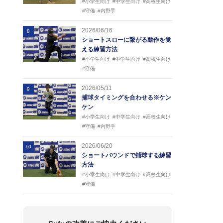
#小学生向け
#中学生向け
#高校生向け
#守備
#内野手
2026/06/16
8
ショートスローに繋がる動作を覚
える練習方法
#小学生向け
#中学生向け
#高校生向け
#守備
2026/05/11
9
捕球タイミングを合わせる※ケン
ケン
#小学生向け
#中学生向け
#高校生向け
#守備
#内野手
2026/06/20
10
ショートバウンドで捕球する練習
方法
#小学生向け
#中学生向け
#高校生向け
#守備