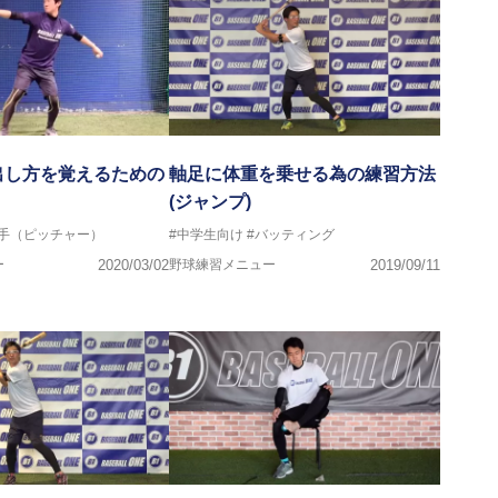
出し方を覚えるための
軸足に体重を乗せる為の練習方法
(ジャンプ)
投手（ピッチャー）
#中学生向け
#バッティング
ー
2020/03/02
野球練習メニュー
2019/09/11