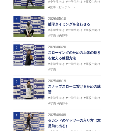
#小学生向け
#中学生向け
#高校生向け
#投手（ピッチャー）
2026/05/10
4
捕球タイミングを合わせる
#小学生向け
#中学生向け
#高校生向け
#守備
#内野手
2026/06/20
5
スローイングのための上体の動き
を覚える練習方法
#小学生向け
#中学生向け
#高校生向け
#守備
2025/08/19
6
スナップスローに繋げるための練
習
#小学生向け
#中学生向け
#高校生向け
#守備
#内野手
2025/09/09
7
セカンドのゲッツーの入り方（左
足前に出る）