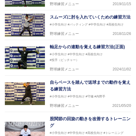
野球練習メニュー
2019/11/15
スムーズに肘を入れていくための練習方法
#小学生向け
#バッティング
#中学生向け
#高校生向け
野球練習メニュー
2018/11/26
軸足からの連動を覚える練習方法(正面)
#小学生向け
#中学生向け
#高校生向け
#投手（ピッチャー）
野球練習メニュー
2024/11/02
自らベースを踏んで送球までの動作を覚え
る練習方法
#小学生向け
#中学生向け
#守備
#内野手
野球練習メニュー
2021/05/20
股関節の回旋の動きを改善するトレーニン
グ
#小学生向け
#中学生向け
#高校生向け
#トレーニング