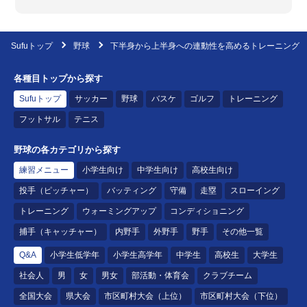
Sufuトップ
野球
下半身から上半身への連動性を高めるトレーニング
各種目トップから探す
Sufuトップ
サッカー
野球
バスケ
ゴルフ
トレーニング
フットサル
テニス
野球の各カテゴリから探す
練習メニュー
小学生向け
中学生向け
高校生向け
投手（ピッチャー）
バッティング
守備
走塁
スローイング
トレーニング
ウォーミングアップ
コンディショニング
捕手（キャッチャー）
内野手
外野手
野手
その他一覧
Q&A
小学生低学年
小学生高学年
中学生
高校生
大学生
社会人
男
女
男女
部活動・体育会
クラブチーム
全国大会
県大会
市区町村大会（上位）
市区町村大会（下位）