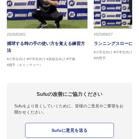
2026/03/01
2025/09/27
捕球する時の手の使い方を覚える練習方
ランニングスローに繋
法
#小学生向け
#中学生向け
#
#内野手
#小学生向け
#中学生向け
#高校生向け
#守備
#捕手（キャッチャー）
Sufuの改善にご協力ください
Sufuをより良くしていくために、皆様のご意見やご要望をお
聞かせください。
Sufuに意見を送る