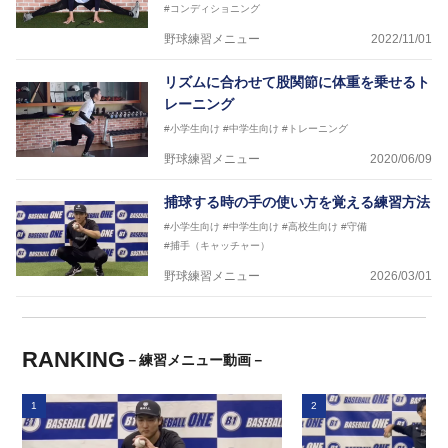
#コンディショニング
野球練習メニュー
2022/11/01
リズムに合わせて股関節に体重を乗せるト
レーニング
#小学生向け
#中学生向け
#トレーニング
野球練習メニュー
2020/06/09
捕球する時の手の使い方を覚える練習方法
#小学生向け
#中学生向け
#高校生向け
#守備
#捕手（キャッチャー）
野球練習メニュー
2026/03/01
RANKING
－練習メニュー動画－
1
2