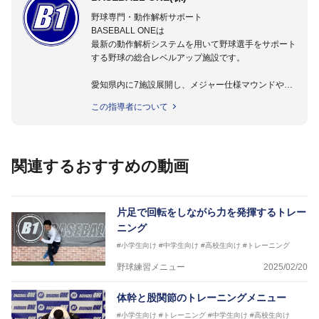
野球専門・動作解析サポート
BASEBALL ONEは
最新の動作解析システムを用いて野球選手をサポート
する野球の総合レベルアップ施設です。
愛知県内に7施設展開し、メジャー仕様マウンドやト
レーニング施設も設置しています。
この指導者について
動作解析システムを用いて、小学生からプロ野球選手
まで累計9,000人以上の選手をサポート。
個人はもちろんのこと、中・高・大学のチームサポー
トも実施。
関連するおすすめの動画
片足で回転をしながら力を発揮するトレー
ニング
#小学生向け
#中学生向け
#高校生向け
#トレーニング
野球練習メニュー
2025/02/20
体幹と股関節のトレーニングメニュー
#小学生向け
#トレーニング
#中学生向け
#高校生向け