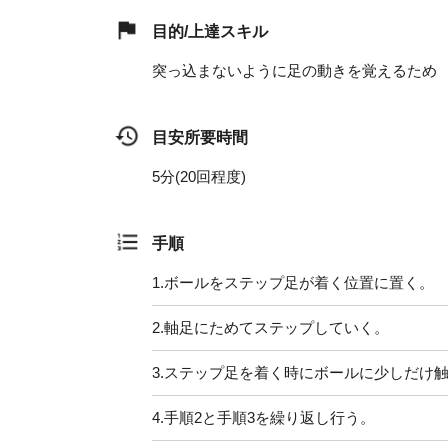
目的/上達スキル
突っ込まないように足の動きを覚えるため
目安所要時間
5分(20回程度)
手順
1.
ボールをステップ足が着く位置に置く。
2.
軸足にためてステップしていく。
3.
ステップ足を着く時にボールに少しだけ
4.
手順2と手順3を繰り返し行う。