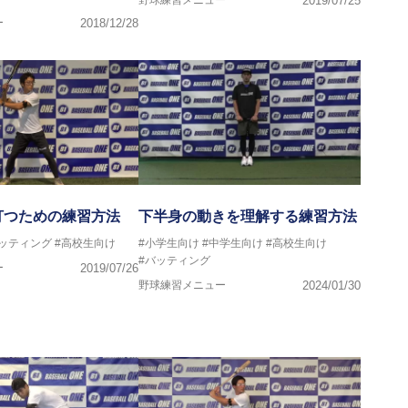
2019/07/25
ー
2018/12/28
打つための練習方法
下半身の動きを理解する練習方法
バッティング
#高校生向け
#小学生向け
#中学生向け
#高校生向け
#バッティング
ー
2019/07/26
野球練習メニュー
2024/01/30