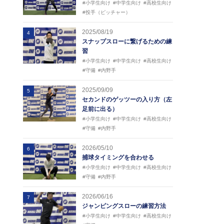
#小学生向け
#中学生向け
#高校生向け
#投手（ピッチャー）
2025/08/19
4
スナップスローに繋げるための練
習
#小学生向け
#中学生向け
#高校生向け
#守備
#内野手
2025/09/09
5
セカンドのゲッツーの入り方（左
足前に出る）
#小学生向け
#中学生向け
#高校生向け
#守備
#内野手
2026/05/10
6
捕球タイミングを合わせる
#小学生向け
#中学生向け
#高校生向け
#守備
#内野手
2026/06/16
7
ジャンピングスローの練習方法
#小学生向け
#中学生向け
#高校生向け