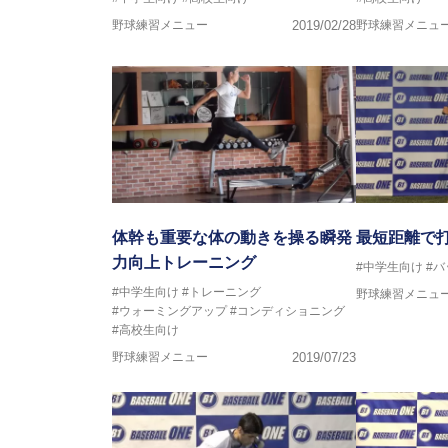
野球練習メニュー
2019/02/28
野球練習メニュ
体幹も重要な体の動きを操る瞬発
最短距離で
力向上トレーニング
#中学生向け
#
#中学生向け
#トレーニング
野球練習メニュ
#ウォーミングアップ
#コンディショニング
#高校生向け
野球練習メニュー
2019/07/23