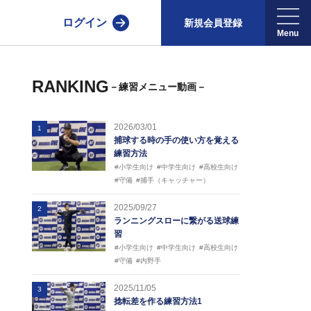
ログイン
新規会員登録
RANKING
－練習メニュー動画－
2026/03/01
1
捕球する時の手の使い方を覚える
練習方法
#小学生向け
#中学生向け
#高校生向け
#守備
#捕手（キャッチャー）
2025/09/27
2
ランニングスローに繋がる送球練
習
#小学生向け
#中学生向け
#高校生向け
#守備
#内野手
2025/11/05
3
捻転差を作る練習方法1