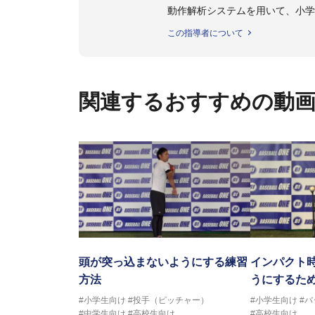
動作解析システムを用いて、小学
個人はもちろんのこと、中・高・
この指導者について
関連するおすすめの動
頭が突っ込まないようにする練習
インパクト時
方法
うにするた
#小学生向け
#投手（ピッチャー）
#小学生向け
#
#中学生向け
#高校生向け
#高校生向け