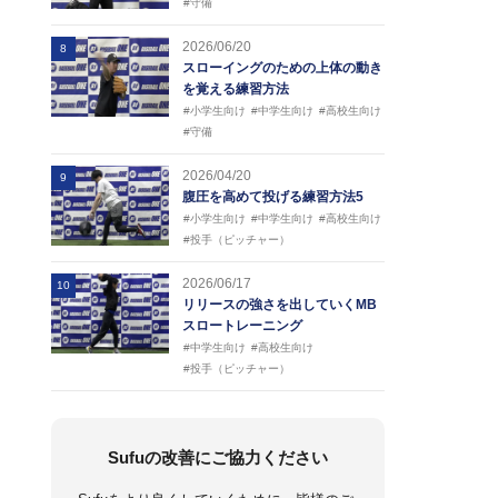
#守備
2026/06/20
8
スローイングのための上体の動き
を覚える練習方法
#小学生向け
#中学生向け
#高校生向け
#守備
2026/04/20
9
腹圧を高めて投げる練習方法5
#小学生向け
#中学生向け
#高校生向け
#投手（ピッチャー）
2026/06/17
10
リリースの強さを出していくMB
スロートレーニング
#中学生向け
#高校生向け
#投手（ピッチャー）
Sufuの改善にご協力ください