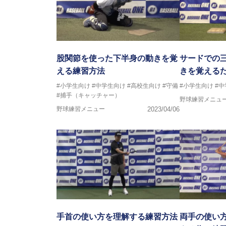
股関節を使った下半身の動きを覚
サードでの
える練習方法
きを覚える
#小学生向け
#中学生向け
#高校生向け
#守備
#小学生向け
#
#捕手（キャッチャー）
野球練習メニュ
野球練習メニュー
2023/04/06
手首の使い方を理解する練習方法
両手の使い