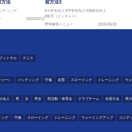
習方法
習方法3
バッティング
#小学生向け
#中学生向け
#高校生向け
#投手（ピッチャー）
ー
2020/02/12
野球練習メニュー
2025/05/20
フットサル
テニス
チャー）
バッティング
守備
走塁
スローイング
トレーニング
ウォ
社会人
男
女
男女
部活動・体育会
クラブチーム
全国大会
県
ィング
守備
スローイング
トレーニング
ウォーミングアップ
コンデ