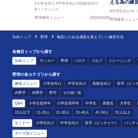
える為の練
#小学生向け
#中学生向け
#高校生向け
#バッティング
#中学生向け
#
野球練習メニュー
2024/03/05
野球練習メニュ
Sufuトップ
野球
軸足にためる感覚を覚えていく練習方法
各種目トップから探す
Sufuトップ
サッカー
野球
バスケ
ゴルフ
トレーニング
野球の各カテゴリから探す
練習メニュー
小学生向け
中学生向け
高校生向け
投手（ピッ
内野手
外野手
野手
その他一覧
Q&A
小学生低学年
小学生高学年
中学生
高校生
大学生
10人以下
11-20人
21-30人
31-40人
41-50人
51人以上
セミナー
小学生向け
中学生向け
投手（ピッチャー）
バッテ
テーマ別メニュー