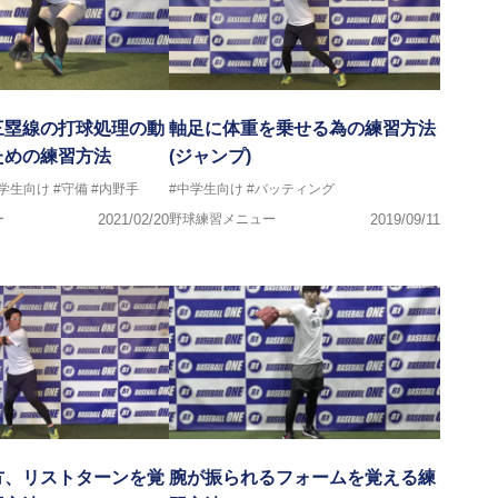
三塁線の打球処理の動
軸足に体重を乗せる為の練習方法
ための練習方法
(ジャンプ)
中学生向け
#守備
#内野手
#中学生向け
#バッティング
ー
2021/02/20
野球練習メニュー
2019/09/11
方、リストターンを覚
腕が振られるフォームを覚える練