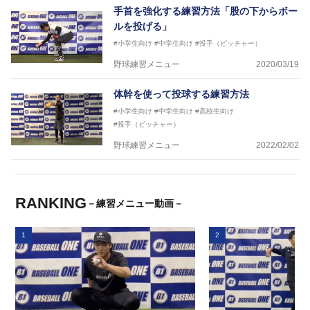
手首を強化する練習方法「股の下からボー
ルを投げる」
#小学生向け
#中学生向け
#投手（ピッチャー）
野球練習メニュー
2020/03/19
体幹を使って投球する練習方法
#小学生向け
#中学生向け
#高校生向け
#投手（ピッチャー）
野球練習メニュー
2022/02/02
RANKING
－練習メニュー動画－
1
2