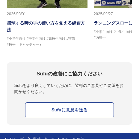
2026/03/01
2025/09/27
捕球する時の手の使い方を覚える練習方
ランニングスローに繋
法
#小学生向け
#中学生向け
#
#内野手
#小学生向け
#中学生向け
#高校生向け
#守備
#捕手（キャッチャー）
Sufuの改善にご協力ください
Sufuをより良くしていくために、皆様のご意見やご要望をお
聞かせください。
Sufuに意見を送る