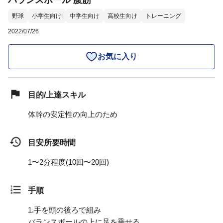
バランスボール 腹筋
野球
小学生向け
中学生向け
高校生向け
トレーニング
2022/07/26
お気に入り
目的/上達スキル
体幹の安定性の向上のため
目安所要時間
1〜2分程度(10回〜20回)
手順
1.
手を頭の後ろで組み
バランスボールの上に足を乗せる