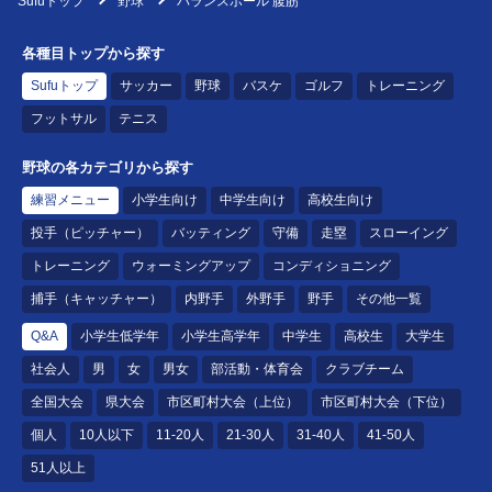
Sufuトップ
野球
バランスボール 腹筋
各種目トップから探す
Sufuトップ
サッカー
野球
バスケ
ゴルフ
トレーニング
フットサル
テニス
野球の各カテゴリから探す
練習メニュー
小学生向け
中学生向け
高校生向け
投手（ピッチャー）
バッティング
守備
走塁
スローイング
トレーニング
ウォーミングアップ
コンディショニング
捕手（キャッチャー）
内野手
外野手
野手
その他一覧
Q&A
小学生低学年
小学生高学年
中学生
高校生
大学生
社会人
男
女
男女
部活動・体育会
クラブチーム
全国大会
県大会
市区町村大会（上位）
市区町村大会（下位）
個人
10人以下
11-20人
21-30人
31-40人
41-50人
51人以上