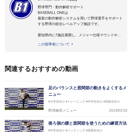
野球専門・動作解析サポート
BASEBALL ONEは
最新の動作解析システムを用いて野球選手をサポート
する野球の総合レベルアップ施設です。
愛知県内に7施設展開し、メジャー仕様マウンドやト
レーニング施設も設置しています。
この指導者について
動作解析システムを用いて、小学生からプロ野球選手
まで累計9,000人以上の選手をサポート。
個人はもちろんのこと、中・高・大学のチームサポー
トも実施。
関連するおすすめの動画
足のバランスと股関節の動きをよくするメ
ニュー
#小学生向け
#トレーニング
#中学生向け
#高校生向け
野球練習メニュー
2019/02/18
後ろ側の腰と股関節を使うための練習方法
#中学生向け
#バッティング
#高校生向け