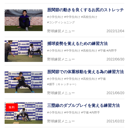
股関節の動きを良くするお尻のストレッチ
#小学生向け
#中学生向け
#高校生向け
#コンディショニング
野球練習メニュー
2022/12/04
捕球姿勢を覚えるための練習方法
#小学生向け
#中学生向け
#高校生向け
#守備
#内野手
野球練習メニュー
2022/06/30
股関節での体重移動を覚える為の練習方法
#小学生向け
#中学生向け
#高校生向け
#守備
#捕手（キャッチャー）
野球練習メニュー
2021/06/20
三塁線のダブルプレイを覚える練習方法
無料
#小学生向け
#中学生向け
#守備
#内野手
野球練習メニュー
2021/02/22