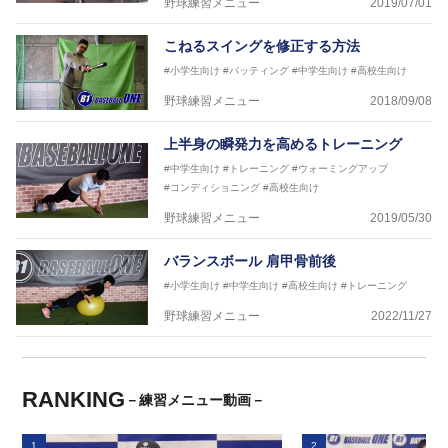
野球練習メニュー
2019/07/01
こねるスイングを修正する方法
#小学生向け
#バッティング
#中学生向け
#高校生向け
野球練習メニュー
2018/09/08
上半身の瞬発力を高めるトレーニング
#中学生向け
#トレーニング
#ウォーミングアップ
#コンディショニング
#高校生向け
野球練習メニュー
2019/05/30
バランスボール 肩甲骨前後
#小学生向け
#中学生向け
#高校生向け
#トレーニング
野球練習メニュー
2022/11/27
RANKING
－練習メニュー動画－
1
2