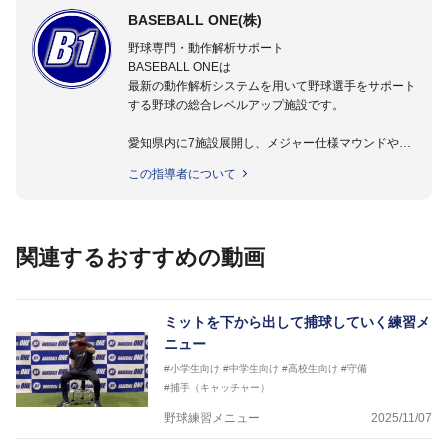
BASEBALL ONE(株)
野球専門・動作解析サポート
BASEBALL ONEは
最新の動作解析システムを用いて野球選手をサポート
する野球の総合レベルアップ施設です。
愛知県内に7施設展開し、メジャー仕様マウンドやト
レーニング施設も設置しています。
この指導者について
動作解析システムを用いて、小学生からプロ野球選手
まで累計9,000人以上の選手をサポート。
個人はもちろんのこと、中・高・大学のチームサポー
トも実施。
関連するおすすめの動画
ミットを下から出して捕球していく練習メ
ニュー
#小学生向け
#中学生向け
#高校生向け
#守備
#捕手（キャッチャー）
野球練習メニュー
2025/11/07