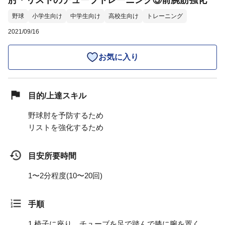
肘・リストのチューブトレーニング③前腕筋強化
野球
小学生向け
中学生向け
高校生向け
トレーニング
2021/09/16
お気に入り
目的/上達スキル
野球肘を予防するため
リストを強化するため
目安所要時間
1〜2分程度(10〜20回)
手順
1.
椅子に座り、チューブを足で踏んで膝に腕を置く