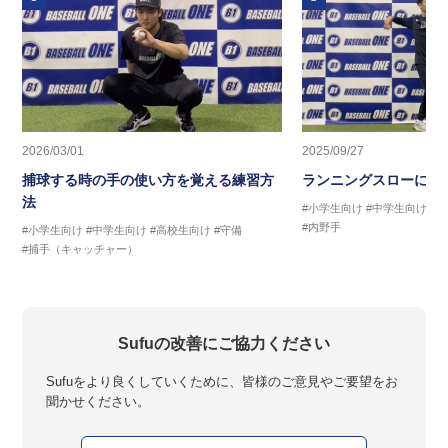
2026/03/01
2025/09/27
捕球する時の手の使い方を覚える練習方
ランニングスローに繋
法
#小学生向け
#中学生向け
#
#内野手
#小学生向け
#中学生向け
#高校生向け
#守備
#捕手（キャッチャー）
Sufuの改善にご協力ください
Sufuをより良くしていくために、皆様のご意見やご要望をお
聞かせください。