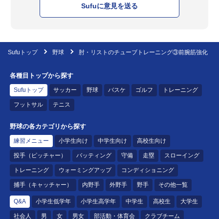
Sufuに意見を送る
Sufuトップ
野球
肘・リストのチューブトレーニング③前腕筋強化
各種目トップから探す
Sufuトップ
サッカー
野球
バスケ
ゴルフ
トレーニング
フットサル
テニス
野球の各カテゴリから探す
練習メニュー
小学生向け
中学生向け
高校生向け
投手（ピッチャー）
バッティング
守備
走塁
スローイング
トレーニング
ウォーミングアップ
コンディショニング
捕手（キャッチャー）
内野手
外野手
野手
その他一覧
Q&A
小学生低学年
小学生高学年
中学生
高校生
大学生
社会人
男
女
男女
部活動・体育会
クラブチーム