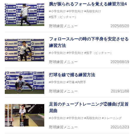
腕が振られるフォームを覚える練習方法4
#小学生向け
#中学生向け
#高校生向け
#投手（ピッチャー）
野球練習メニュー
2025/05/20
フォロースルーの時の下半身を安定させる
練習方法
#小学生向け
#中学生向け
#投手（ピッチャー）
野球練習メニュー
2020/08/19
打球を線で捕る練習方法
#中学生向け
#守備
#内野手
野球練習メニュー
2019/11/08
足首のチューブトレーニング②膝曲げ足首
屈曲
#小学生向け
#中学生向け
#高校生向け
#トレーニング
野球練習メニュー
2021/12/23