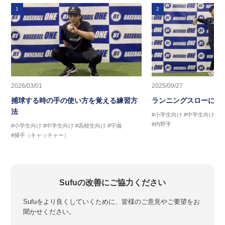
1
2
2026/03/01
2025/09/27
捕球する時の手の使い方を覚える練習方
ランニングスローに繋
法
#小学生向け
#中学生向け
#
#内野手
#小学生向け
#中学生向け
#高校生向け
#守備
#捕手（キャッチャー）
Sufuの改善にご協力ください
Sufuをより良くしていくために、皆様のご意見やご要望をお
聞かせください。