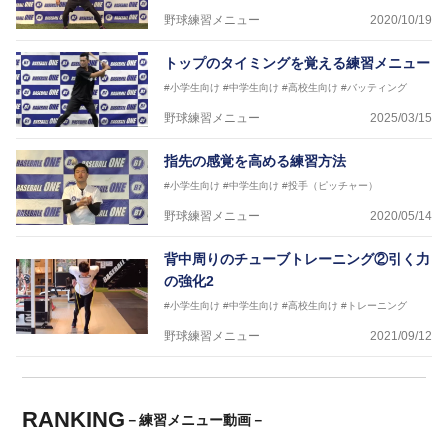
野球練習メニュー
2020/10/19
トップのタイミングを覚える練習メニュー
#小学生向け
#中学生向け
#高校生向け
#バッティング
野球練習メニュー
2025/03/15
指先の感覚を高める練習方法
#小学生向け
#中学生向け
#投手（ピッチャー）
野球練習メニュー
2020/05/14
背中周りのチューブトレーニング②引く力
の強化2
#小学生向け
#中学生向け
#高校生向け
#トレーニング
野球練習メニュー
2021/09/12
RANKING
－練習メニュー動画－