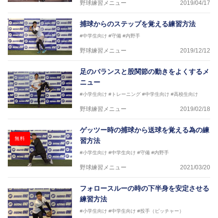
野球練習メニュー
2019/04/17
捕球からのステップを覚える練習方法
#中学生向け
#守備
#内野手
野球練習メニュー
2019/12/12
足のバランスと股関節の動きをよくするメ
ニュー
#小学生向け
#トレーニング
#中学生向け
#高校生向け
野球練習メニュー
2019/02/18
ゲッツー時の捕球から送球を覚える為の練
無料
習方法
#小学生向け
#中学生向け
#守備
#内野手
野球練習メニュー
2021/03/20
フォロースルーの時の下半身を安定させる
練習方法
#小学生向け
#中学生向け
#投手（ピッチャー）