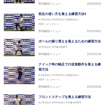
野球練習メニュー
2020/08/19
前足の使い方を覚える練習方法4
#小学生向け
#中学生向け
#高校生向け
#投手（ピッチャー）
野球練習メニュー
2025/10/01
ボールの握り替えを覚えるための練習方法
#中学生向け
#守備
#内野手
野球練習メニュー
2019/11/18
クイック時の軸足での並進動作を覚える練
習方法
#小学生向け
#中学生向け
#高校生向け
#投手（ピッチャー）
野球練習メニュー
2022/02/05
フロントステップを覚える練習方法
#小学生向け
#中学生向け
#守備
#外野手