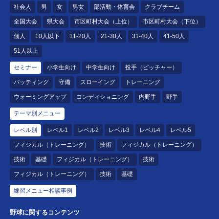
社会人
男
女
男女
部活動・体育会
クラブチーム
全国大会
県大会
市区町村大会（上位）
市区町村大会（下位）
個人
10人以下
11-20人
21-30人
31-40人
41-50人
51人以上
セミナー
小学生向け
中学生向け
投手（ピッチャー）
バッティング
守備
スローイング
トレーニング
ウォーミングアップ
コンディショニング
内野手
野手
テーマ別メニュー
レベル別
レベル1
レベル2
レベル3
レベル4
レベル5
フィジカル（トレーニング）
技術
フィジカル（トレーニング）
技術
基礎
フィジカル（トレーニング）
技術
フィジカル（トレーニング）
技術
基礎
練習メニュー相談事例
野球に関するコンテンツ