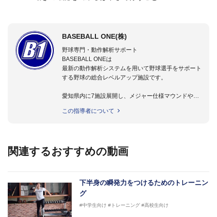
BASEBALL ONE(株)
野球専門・動作解析サポート
BASEBALL ONEは
最新の動作解析システムを用いて野球選手をサポート
する野球の総合レベルアップ施設です。
愛知県内に7施設展開し、メジャー仕様マウンドやト
レーニング施設も設置しています。
この指導者について
動作解析システムを用いて、小学生からプロ野球選手
まで累計9,000人以上の選手をサポート。
個人はもちろんのこと、中・高・大学のチームサポー
トも実施。
関連するおすすめの動画
下半身の瞬発力をつけるためのトレーニン
グ
#中学生向け
#トレーニング
#高校生向け