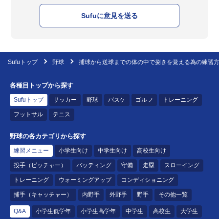
Sufuに意見を送る
Sufuトップ
野球
捕球から送球までの体の中で捌きを覚える為の練習
各種目トップから探す
Sufuトップ
サッカー
野球
バスケ
ゴルフ
トレーニング
フットサル
テニス
野球の各カテゴリから探す
練習メニュー
小学生向け
中学生向け
高校生向け
投手（ピッチャー）
バッティング
守備
走塁
スローイング
トレーニング
ウォーミングアップ
コンディショニング
捕手（キャッチャー）
内野手
外野手
野手
その他一覧
Q&A
小学生低学年
小学生高学年
中学生
高校生
大学生