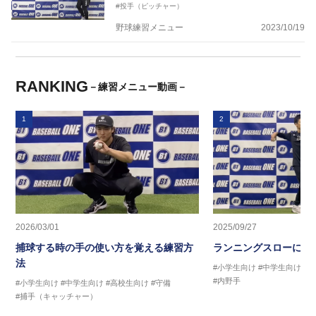
#投手（ピッチャー）
野球練習メニュー
2023/10/19
RANKING
－練習メニュー動画－
1
2
2026/03/01
2025/09/27
捕球する時の手の使い方を覚える練習方
ランニングスローに繋
法
#小学生向け
#中学生向け
#
#内野手
#小学生向け
#中学生向け
#高校生向け
#守備
#捕手（キャッチャー）