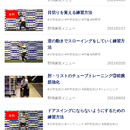
野球練習メニュー
2026/04/20
目切りを覚える練習方法
無料
#小学生向け
#中学生向け
#守備
#外野手
野球練習メニュー
2021/01/17
逆の動きでスローイングをしていく練習方
法
#小学生向け
#中学生向け
#守備
#内野手
野球練習メニュー
2021/02/20
肘・リストのチューブトレーニング③前腕
筋強化
#小学生向け
#中学生向け
#高校生向け
#トレーニング
野球練習メニュー
2021/09/16
ドアスイングにならないようにするための
無料
練習方法
#小学生向け
#バッティング
#中学生向け
#高校生向け