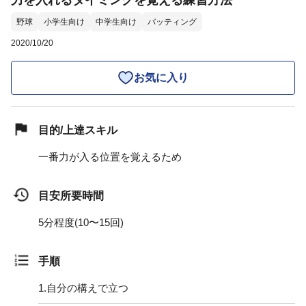
力を入れるタイミングを覚える練習方法
野球
小学生向け
中学生向け
バッティング
2020/10/20
お気に入り
目的/上達スキル
一番力が入る位置を覚えるため
目安所要時間
5分程度(10〜15回)
手順
1.
自分の構えで立つ