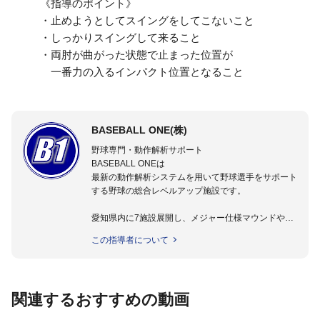
《指導のポイント》
・止めようとしてスイングをしてこないこと
・しっかりスイングして来ること
・両肘が曲がった状態で止まった位置が
一番力の入るインパクト位置となること
BASEBALL ONE(株)
野球専門・動作解析サポート
BASEBALL ONEは
最新の動作解析システムを用いて野球選手をサポート
する野球の総合レベルアップ施設です。
愛知県内に7施設展開し、メジャー仕様マウンドやト
レーニング施設も設置しています。
この指導者について
動作解析システムを用いて、小学生からプロ野球選手
まで累計9,000人以上の選手をサポート。
個人はもちろんのこと、中・高・大学のチームサポー
トも実施。
関連するおすすめの動画