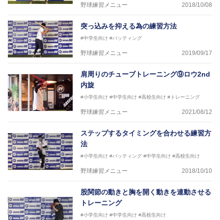
野球練習メニュー
2018/10/08
突っ込みを抑える為の練習方法
#中学生向け
#バッティング
野球練習メニュー
2019/09/17
肩周りのチューブトレーニング⑨ロウ2nd
内旋
#小学生向け
#中学生向け
#高校生向け
#トレーニング
野球練習メニュー
2021/08/12
ステップするタイミングを合わせる練習方
法
#小学生向け
#バッティング
#中学生向け
#高校生向け
野球練習メニュー
2018/10/10
股関節の動きと胸を開く動きを連動させる
トレーニング
#小学生向け
#中学生向け
#高校生向け