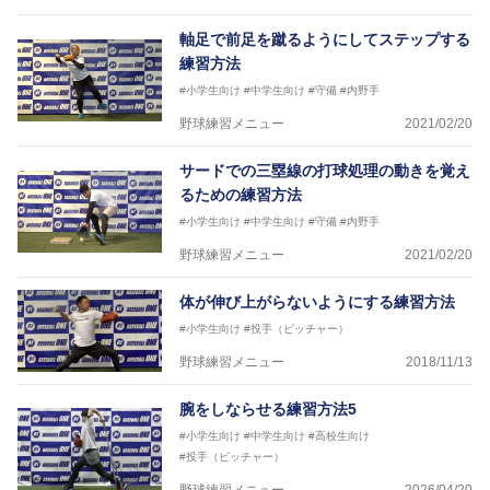
軸足で前足を蹴るようにしてステップする
練習方法
#小学生向け
#中学生向け
#守備
#内野手
野球練習メニュー
2021/02/20
サードでの三塁線の打球処理の動きを覚え
るための練習方法
#小学生向け
#中学生向け
#守備
#内野手
野球練習メニュー
2021/02/20
体が伸び上がらないようにする練習方法
#小学生向け
#投手（ピッチャー）
野球練習メニュー
2018/11/13
腕をしならせる練習方法5
#小学生向け
#中学生向け
#高校生向け
#投手（ピッチャー）