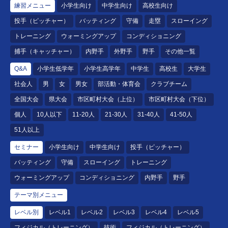
練習メニュー
小学生向け
中学生向け
高校生向け
投手（ピッチャー）
バッティング
守備
走塁
スローイング
トレーニング
ウォーミングアップ
コンディショニング
捕手（キャッチャー）
内野手
外野手
野手
その他一覧
Q&A
小学生低学年
小学生高学年
中学生
高校生
大学生
社会人
男
女
男女
部活動・体育会
クラブチーム
全国大会
県大会
市区町村大会（上位）
市区町村大会（下位）
個人
10人以下
11-20人
21-30人
31-40人
41-50人
51人以上
セミナー
小学生向け
中学生向け
投手（ピッチャー）
バッティング
守備
スローイング
トレーニング
ウォーミングアップ
コンディショニング
内野手
野手
テーマ別メニュー
レベル別
レベル1
レベル2
レベル3
レベル4
レベル5
フィジカル（トレーニング）
技術
フィジカル（トレーニング）