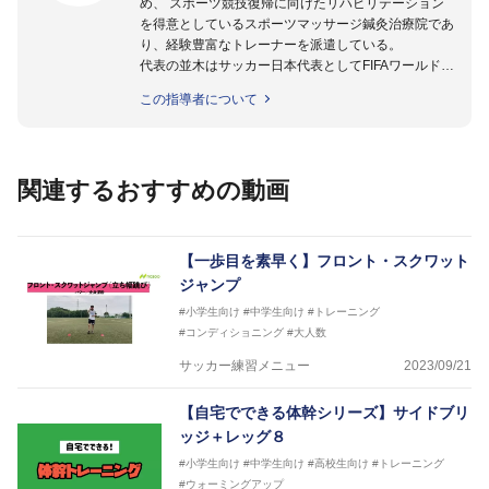
め、 スポーツ競技復帰に向けたリハビリテーション
を得意としているスポーツマッサージ鍼灸治療院であ
り、経験豊富なトレーナーを派遣している。
代表の並木はサッカー日本代表としてFIFAワールドカ
ップフランス大会、日韓大会、ドイツ大会に帯同。そ
この指導者について
のほかU-23日本代表のアスレティックトレーナーと
して４度のオリンピックに帯同しており、U-17ワー
ルドカップへの帯同実績もある。
また現在までにU-19サッカー日本代表、Jリーグ、各
関連するおすすめの動画
世代のサッカーを中心に、WJBL、社会人ラグビー、
ソフトボール、モトクロス、卓球、陸上、アーティス
トなど様々な競技や分野にアスレティックトレーナー
を派遣している。
【一歩目を素早く】フロント・スクワット
さらには講演会やセミナー、専門学校などの教育機関
ジャンプ
に講師を派遣するなど後進育成にも力を入れている。
#小学生向け
#中学生向け
#トレーニング
「一人一人の健康な人生をサポートする」を企業理念
#コンディショニング
#大人数
として掲げ、世の中の人々の『健康』をあらゆる方向
からサポートし、一人一人の「楽しく、豊かに、生き
サッカー練習メニュー
2023/09/21
生きと」生きる、そんな『健康な人生』をサポートし
ている。
【自宅でできる体幹シリーズ】サイドブリ
ッジ＋レッグ８
#小学生向け
#中学生向け
#高校生向け
#トレーニング
#ウォーミングアップ