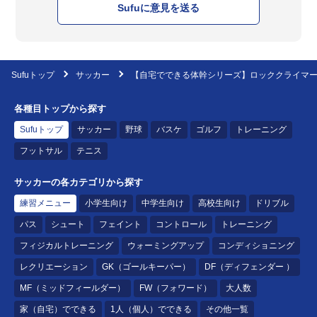
Sufuに意見を送る
Sufuトップ
サッカー
【自宅でできる体幹シリーズ】ロッククライマ
各種目トップから探す
Sufuトップ
サッカー
野球
バスケ
ゴルフ
トレーニング
フットサル
テニス
サッカーの各カテゴリから探す
練習メニュー
小学生向け
中学生向け
高校生向け
ドリブル
パス
シュート
フェイント
コントロール
トレーニング
フィジカルトレーニング
ウォーミングアップ
コンディショニング
レクリエーション
GK（ゴールキーパー）
DF（ディフェンダー ）
MF（ミッドフィールダー）
FW（フォワード）
大人数
家（自宅）でできる
1人（個人）でできる
その他一覧