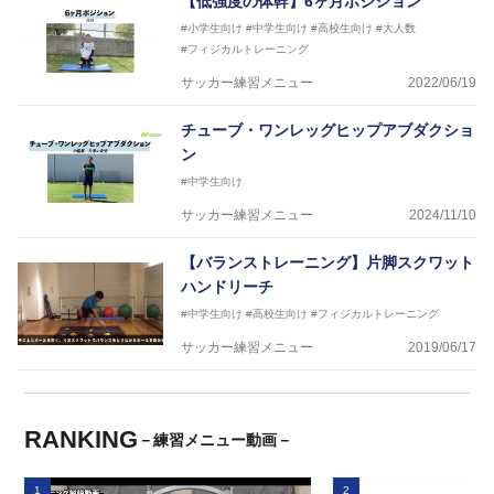
【低強度の体幹】6ヶ月ポジション
#小学生向け
#中学生向け
#高校生向け
#大人数
#フィジカルトレーニング
サッカー練習メニュー
2022/06/19
チューブ・ワンレッグヒップアブダクショ
ン
#中学生向け
サッカー練習メニュー
2024/11/10
【バランストレーニング】片脚スクワット
ハンドリーチ
#中学生向け
#高校生向け
#フィジカルトレーニング
サッカー練習メニュー
2019/06/17
RANKING
－練習メニュー動画－
1
2