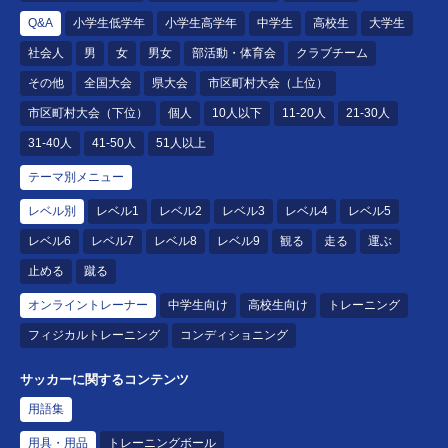
Q&A
小学生低学年
小学生高学年
中学生
高校生
大学生
社会人
男
女
男女
部活動・体育会
クラブチーム
その他
全国大会
県大会
市区町村大会（上位）
市区町村大会（下位）
個人
10人以下
11-20人
21-30人
31-40人
41-50人
51人以上
テーマ別メニュー
レベル別
レベル1
レベル2
レベル3
レベル4
レベル5
レベル6
レベル7
レベル8
レベル9
観る
走る
運ぶ
止める
蹴る
オンライントレーナー
中学生向け
高校生向け
トレーニング
フィジカルトレーニング
コンディショニング
サッカーに関するコンテンツ
用語集
用具・用品
トレーニングボール