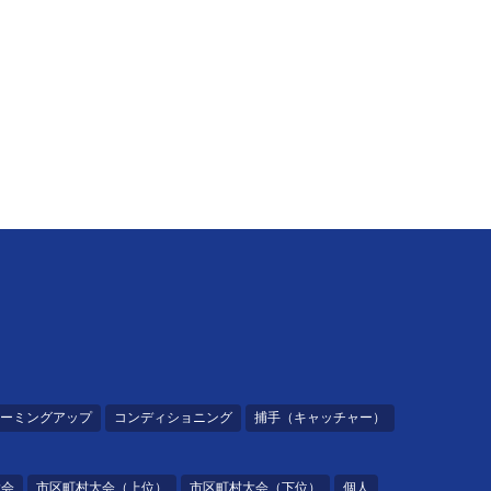
ーミングアップ
コンディショニング
捕手（キャッチャー）
大会
市区町村大会（上位）
市区町村大会（下位）
個人