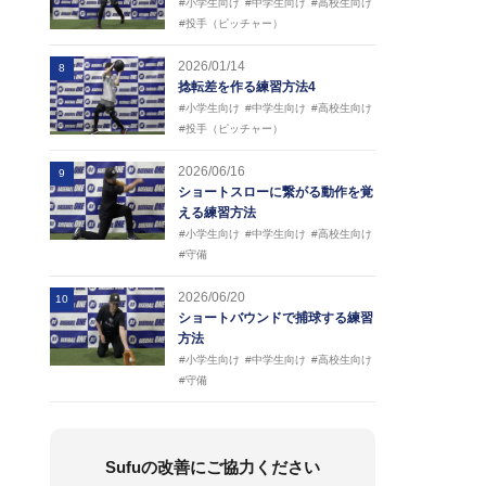
#小学生向け
#中学生向け
#高校生向け
#投手（ピッチャー）
2026/01/14
8
捻転差を作る練習方法4
#小学生向け
#中学生向け
#高校生向け
#投手（ピッチャー）
2026/06/16
9
ショートスローに繋がる動作を覚
える練習方法
#小学生向け
#中学生向け
#高校生向け
#守備
2026/06/20
10
ショートバウンドで捕球する練習
方法
#小学生向け
#中学生向け
#高校生向け
#守備
Sufuの改善にご協力ください