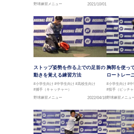
野球練習メニュー
2021/10/01
ストップ姿勢を作る上での足首の
胸郭を使っ
動きを覚える練習方法
ロートレー
#小学生向け
#中学生向け
#高校生向け
#小学生向け
#
#捕手（キャッチャー）
#投手（ピッチャ
野球練習メニュー
2022/04/18
野球練習メニュ