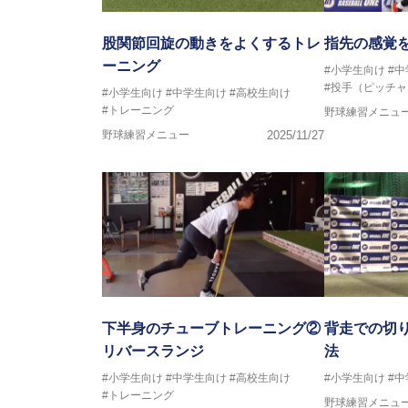
股関節回旋の動きをよくするトレ
指先の感覚
ーニング
#小学生向け
#
#投手（ピッチャ
#小学生向け
#中学生向け
#高校生向け
#トレーニング
野球練習メニュ
野球練習メニュー
2025/11/27
下半身のチューブトレーニング②
背走での切
リバースランジ
法
#小学生向け
#中学生向け
#高校生向け
#小学生向け
#
#トレーニング
野球練習メニュ