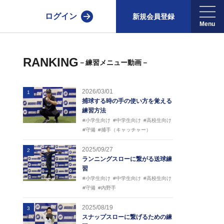
ログイン
新規会員登録
RANKING
－練習メニュー動画－
2026/03/01
1
捕球する時の手の使い方を覚える
練習方法
#小学生向け
#中学生向け
#高校生向け
#守備
#捕手（キャッチャー）
2025/09/27
2
ランニングスローに繋がる送球練
習
#小学生向け
#中学生向け
#高校生向け
#守備
#内野手
2025/08/19
3
スナップスローに繋げるための練