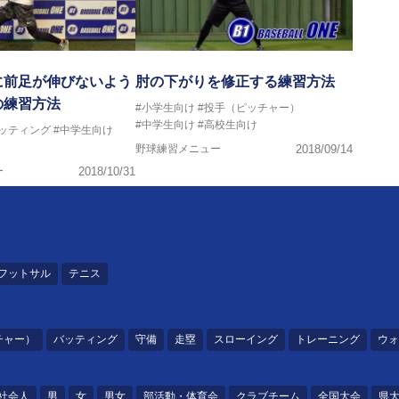
に前足が伸びないよう
肘の下がりを修正する練習方法
の練習方法
#小学生向け
#投手（ピッチャー）
#中学生向け
#高校生向け
バッティング
#中学生向け
野球練習メニュー
2018/09/14
ー
2018/10/31
フットサル
テニス
チャー）
バッティング
守備
走塁
スローイング
トレーニング
ウォ
社会人
男
女
男女
部活動・体育会
クラブチーム
全国大会
県