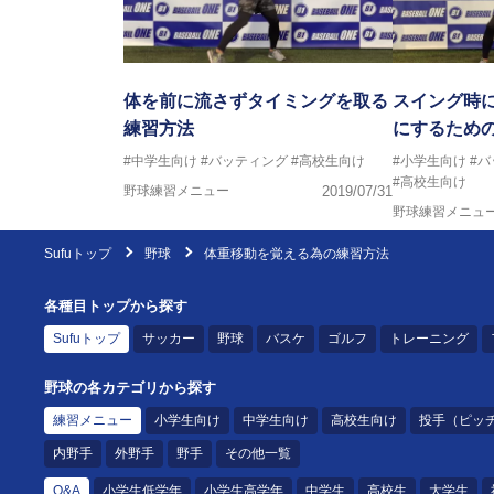
体を前に流さずタイミングを取る
スイング時
練習方法
にするため
#中学生向け
#バッティング
#高校生向け
#小学生向け
#
#高校生向け
野球練習メニュー
2019/07/31
野球練習メニュ
Sufuトップ
野球
体重移動を覚える為の練習方法
各種目トップから探す
Sufuトップ
サッカー
野球
バスケ
ゴルフ
トレーニング
野球の各カテゴリから探す
練習メニュー
小学生向け
中学生向け
高校生向け
投手（ピッ
内野手
外野手
野手
その他一覧
Q&A
小学生低学年
小学生高学年
中学生
高校生
大学生