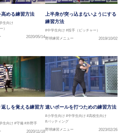
を高める練習方法
上半身が突っ込まないようにする
練習方法
中学生向け
ー）
#中学生向け
#投手（ピッチャー）
ー
2020/05/14
野球練習メニュー
2019/10/02
り返しを覚える練習方
速いボールを打つための練習方法
#小学生向け
#中学生向け
#高校生向け
#バッティング
中学生向け
#守備
#外野手
野球練習メニュー
2023/02/26
ー
2020/11/18