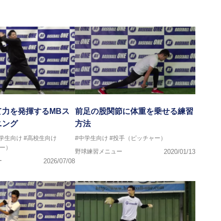
て力を発揮するMBス
前足の股関節に体重を乗せる練習
ニング
方法
中学生向け
#高校生向け
#中学生向け
#投手（ピッチャー）
ー）
野球練習メニュー
2020/01/13
ー
2026/07/08