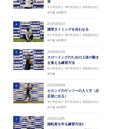
習
#小学生向け
#中学生向け
#高校生向け
#守備
#内野手
2026/05/10
4
捕球タイミングを合わせる
#小学生向け
#中学生向け
#高校生向け
#守備
#内野手
2026/06/20
5
スローイングのための上体の動き
を覚える練習方法
#小学生向け
#中学生向け
#高校生向け
#守備
2025/09/09
6
セカンドのゲッツーの入り方（左
足前に出る）
#小学生向け
#中学生向け
#高校生向け
#守備
#内野手
2025/11/05
7
捻転差を作る練習方法1