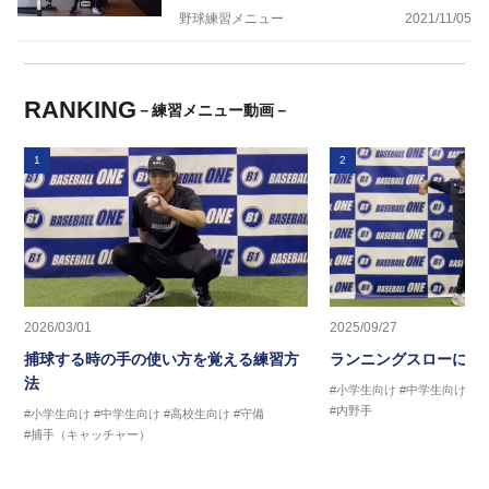
野球練習メニュー
2021/11/05
RANKING
－練習メニュー動画－
1
2
2026/03/01
2025/09/27
捕球する時の手の使い方を覚える練習方
ランニングスローに繋
法
#小学生向け
#中学生向け
#
#内野手
#小学生向け
#中学生向け
#高校生向け
#守備
#捕手（キャッチャー）