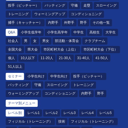
投手（ピッチャー）
バッティング
守備
走塁
スローイング
トレーニング
ウォーミングアップ
コンディショニング
捕手（キャッチャー）
内野手
外野手
野手
その他一覧
Q&A
小学生低学年
小学生高学年
中学生
高校生
大学生
社会人
男
女
男女
部活動・体育会
クラブチーム
全国大会
県大会
市区町村大会（上位）
市区町村大会（下位）
個人
10人以下
11-20人
21-30人
31-40人
41-50人
51人以上
セミナー
小学生向け
中学生向け
投手（ピッチャー）
バッティング
守備
スローイング
トレーニング
ウォーミングアップ
コンディショニング
内野手
野手
テーマ別メニュー
レベル別
レベル1
レベル2
レベル3
レベル4
レベル5
フィジカル（トレーニング）
技術
フィジカル（トレーニング）