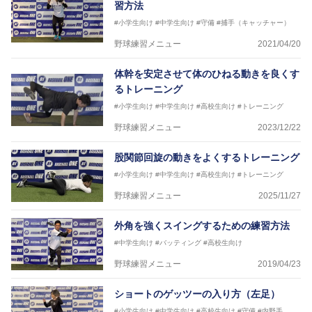
習方法
#小学生向け
#中学生向け
#守備
#捕手（キャッチャー）
野球練習メニュー
2021/04/20
体幹を安定させて体のひねる動きを良くす
るトレーニング
#小学生向け
#中学生向け
#高校生向け
#トレーニング
野球練習メニュー
2023/12/22
股関節回旋の動きをよくするトレーニング
#小学生向け
#中学生向け
#高校生向け
#トレーニング
野球練習メニュー
2025/11/27
外角を強くスイングするための練習方法
#中学生向け
#バッティング
#高校生向け
野球練習メニュー
2019/04/23
ショートのゲッツーの入り方（左足）
#小学生向け
#中学生向け
#高校生向け
#守備
#内野手