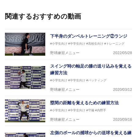
個人はもちろんのこと、中・高・大学のチームサポー
トも実施。
関連するおすすめの動画
下半身のダンベルトレーニング②ランジ
#小学生向け
#中学生向け
#高校生向け
#トレーニング
野球練習メニュー
2022/05/28
スイング時の軸足の膝の送り込みを覚える
練習方法
#小学生向け
#中学生向け
#バッティング
野球練習メニュー
2020/03/12
塁間の距離を覚えるための練習方法
#小学生向け
#中学生向け
#守備
#内野手
野球練習メニュー
2020/09/16
左側のボールの捕球からの送球を覚える練