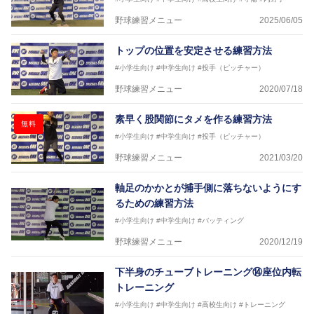
野球練習メニュー
2025/06/05
トップの位置を安定させる練習方法
#小学生向け
#中学生向け
#投手（ピッチャー）
野球練習メニュー
2020/07/18
素早く股関節にタメを作る練習方法
無料
#小学生向け
#中学生向け
#投手（ピッチャー）
野球練習メニュー
2021/03/20
軸足のかかとが捕手側に落ちないようにす
るための練習方法
#小学生向け
#中学生向け
#バッティング
野球練習メニュー
2020/12/19
下半身のチューブトレーニング⑭座位内転
トレーニング
#小学生向け
#中学生向け
#高校生向け
#トレーニング