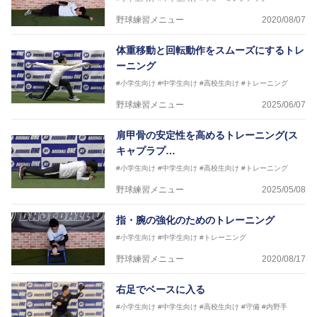
野球練習メニュー
2020/08/07
体重移動と回転動作をスムーズにするトレ
ーニング
#小学生向け
#中学生向け
#高校生向け
#トレーニング
野球練習メニュー
2025/06/07
肩甲骨の安定性を高めるトレーニング(ス
キャプラプ…
#小学生向け
#中学生向け
#高校生向け
#トレーニング
野球練習メニュー
2025/05/08
指・腕の強化のためのトレーニング
#小学生向け
#中学生向け
#トレーニング
野球練習メニュー
2020/08/17
右足でベースに入る
#小学生向け
#中学生向け
#高校生向け
#守備
#内野手