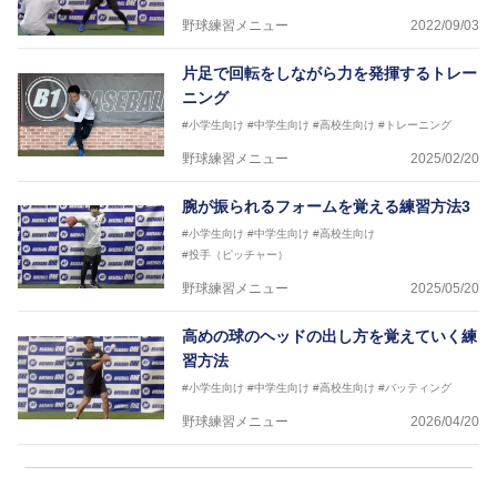
野球練習メニュー
2022/09/03
片足で回転をしながら力を発揮するトレー
ニング
#小学生向け
#中学生向け
#高校生向け
#トレーニング
野球練習メニュー
2025/02/20
腕が振られるフォームを覚える練習方法3
#小学生向け
#中学生向け
#高校生向け
#投手（ピッチャー）
野球練習メニュー
2025/05/20
高めの球のヘッドの出し方を覚えていく練
習方法
#小学生向け
#中学生向け
#高校生向け
#バッティング
野球練習メニュー
2026/04/20