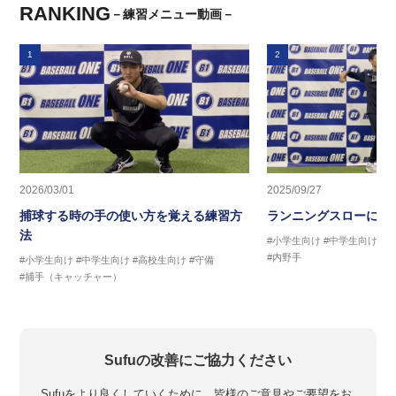
RANKING
－練習メニュー動画－
1
2
2026/03/01
2025/09/27
捕球する時の手の使い方を覚える練習方
ランニングスローに繋
法
#小学生向け
#中学生向け
#
#内野手
#小学生向け
#中学生向け
#高校生向け
#守備
#捕手（キャッチャー）
Sufuの改善にご協力ください
Sufuをより良くしていくために、皆様のご意見やご要望をお