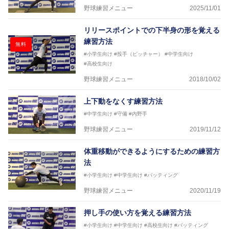
野球練習メニュー
2025/11/01
リリースポイントでの下半身の形を覚える
練習方法
無料
#小学生向け
#投手（ピッチャー）
#中学生向け
#高校生向け
野球練習メニュー
2018/10/02
上下動をなくす練習方法
#中学生向け
#守備
#内野手
野球練習メニュー
2019/11/12
体重移動ができるようにするための練習方
法
#小学生向け
#中学生向け
#バッティング
野球練習メニュー
2020/11/19
押し手の使い方を覚える練習方法
#小学生向け
#中学生向け
#高校生向け
#バッティング