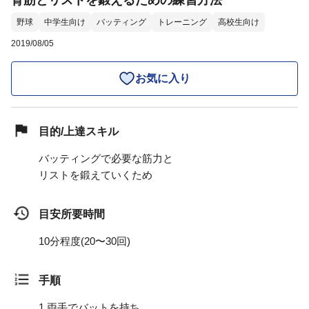
背筋とリストを鍛えるための練習方法
野球
中学生向け
バッティング
トレーニング
高校生向け
2019/08/05
お気に入り
目的/上達スキル
バッティングで必要な筋力と
リストを鍛えていくため
目安所要時間
10分程度(20〜30回)
手順
1.
両手でバットを持ち