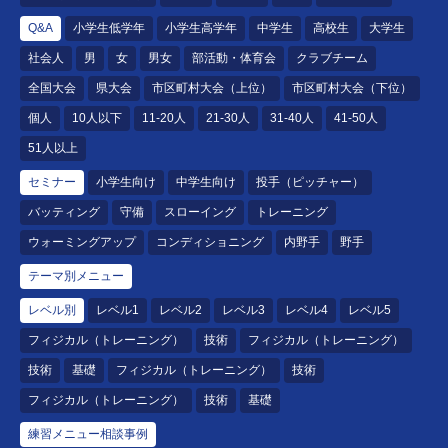
Q&A
小学生低学年
小学生高学年
中学生
高校生
大学生
社会人
男
女
男女
部活動・体育会
クラブチーム
全国大会
県大会
市区町村大会（上位）
市区町村大会（下位）
個人
10人以下
11-20人
21-30人
31-40人
41-50人
51人以上
セミナー
小学生向け
中学生向け
投手（ピッチャー）
バッティング
守備
スローイング
トレーニング
ウォーミングアップ
コンディショニング
内野手
野手
テーマ別メニュー
レベル別
レベル1
レベル2
レベル3
レベル4
レベル5
フィジカル（トレーニング）
技術
フィジカル（トレーニング）
技術
基礎
フィジカル（トレーニング）
技術
フィジカル（トレーニング）
技術
基礎
練習メニュー相談事例