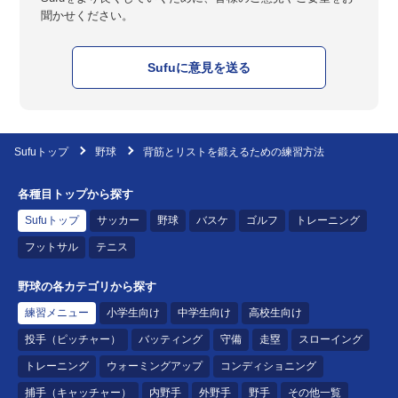
聞かせください。
Sufuに意見を送る
Sufuトップ
野球
背筋とリストを鍛えるための練習方法
各種目トップから探す
Sufuトップ
サッカー
野球
バスケ
ゴルフ
トレーニング
フットサル
テニス
野球の各カテゴリから探す
練習メニュー
小学生向け
中学生向け
高校生向け
投手（ピッチャー）
バッティング
守備
走塁
スローイング
トレーニング
ウォーミングアップ
コンディショニング
捕手（キャッチャー）
内野手
外野手
野手
その他一覧