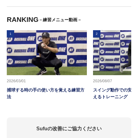
RANKING
－練習メニュー動画－
1
2
2026/03/01
2026/08/07
捕球する時の手の使い方を覚える練習方
スイング動作での安定
法
えるトレーニング ス
Sufuの改善にご協力ください