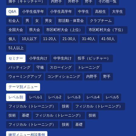
捕手（キャッチャー）
内野手
外野手
野手
その他一覧
Q&A
小学生低学年
小学生高学年
中学生
高校生
大学生
社会人
男
女
男女
部活動・体育会
クラブチーム
全国大会
県大会
市区町村大会（上位）
市区町村大会（下位）
個人
10人以下
11-20人
21-30人
31-40人
41-50人
51人以上
セミナー
小学生向け
中学生向け
投手（ピッチャー）
バッティング
守備
スローイング
トレーニング
ウォーミングアップ
コンディショニング
内野手
野手
テーマ別メニュー
レベル別
レベル1
レベル2
レベル3
レベル4
レベル5
フィジカル（トレーニング）
技術
フィジカル（トレーニング）
技術
基礎
フィジカル（トレーニング）
技術
フィジカル（トレーニング）
技術
基礎
練習メニュー相談事例