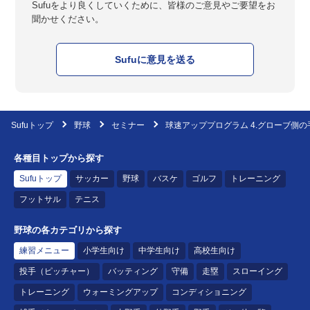
Sufuをより良くしていくために、皆様のご意見やご要望をお
聞かせください。
Sufuに意見を送る
Sufuトップ
野球
セミナー
球速アッププログラム 4.グローブ側
各種目トップから探す
Sufuトップ
サッカー
野球
バスケ
ゴルフ
トレーニング
フットサル
テニス
野球の各カテゴリから探す
練習メニュー
小学生向け
中学生向け
高校生向け
投手（ピッチャー）
バッティング
守備
走塁
スローイング
トレーニング
ウォーミングアップ
コンディショニング