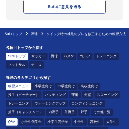
Sufuに意見を送る
Sufuトップ
野球
クイック時の軸足のブレを修正するための練習方法
各種目トップから探す
Sufuトップ
サッカー
野球
バスケ
ゴルフ
トレーニング
フットサル
テニス
野球の各カテゴリから探す
練習メニュー
小学生向け
中学生向け
高校生向け
投手（ピッチャー）
バッティング
守備
走塁
スローイング
トレーニング
ウォーミングアップ
コンディショニング
捕手（キャッチャー）
内野手
外野手
野手
その他一覧
Q&A
小学生低学年
小学生高学年
中学生
高校生
大学生