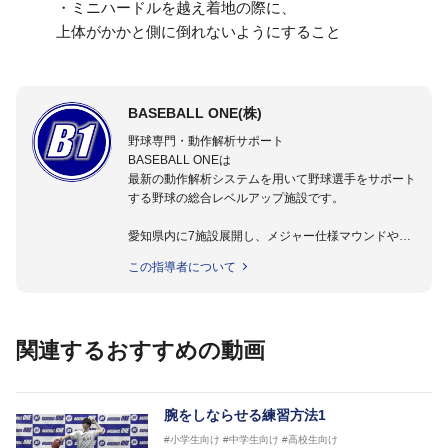
・ミニハードルを越え着地の際に、
上体がかかと側に倒れないようにすること
BASEBALL ONE(株)
野球専門・動作解析サポート
BASEBALL ONEは
最新の動作解析システムを用いて野球選手をサポート
する野球の総合レベルアップ施設です。
愛知県内に7施設展開し、メジャー仕様マウンドやト
レーニング施設も設置しています。
この指導者について
動作解析システムを用いて、小学生からプロ野球選手
まで累計9,000人以上の選手をサポート。
個人はもちろんのこと、中・高・大学のチームサポー
トも実施。
関連するおすすめの動画
腕をしならせる練習方法1
#小学生向け
#中学生向け
#高校生向け