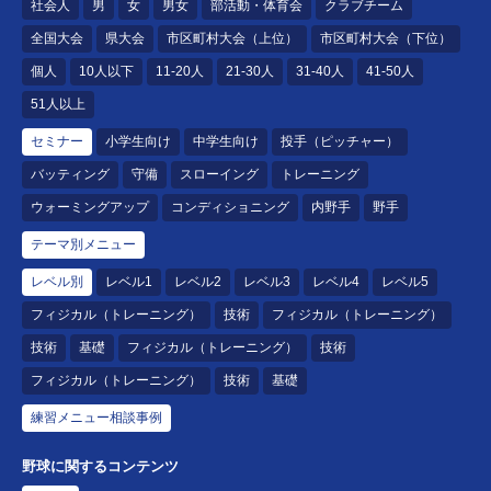
社会人
男
女
男女
部活動・体育会
クラブチーム
全国大会
県大会
市区町村大会（上位）
市区町村大会（下位）
個人
10人以下
11-20人
21-30人
31-40人
41-50人
51人以上
セミナー
小学生向け
中学生向け
投手（ピッチャー）
バッティング
守備
スローイング
トレーニング
ウォーミングアップ
コンディショニング
内野手
野手
テーマ別メニュー
レベル別
レベル1
レベル2
レベル3
レベル4
レベル5
フィジカル（トレーニング）
技術
フィジカル（トレーニング）
技術
基礎
フィジカル（トレーニング）
技術
フィジカル（トレーニング）
技術
基礎
練習メニュー相談事例
野球に関するコンテンツ