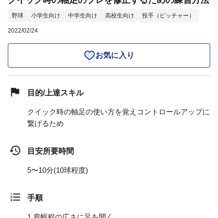
クイック時の軸足のブレを修正するための練習方法
野球
小学生向け
中学生向け
高校生向け
投手（ピッチャー）
2022/02/24
お気に入り
目的/上達スキル
クイック時の軸足の使い方を覚えコントロールアップに
繋げるため
目安所要時間
5〜10分(10球程度)
手順
1.
肩幅程の広さに足を開く