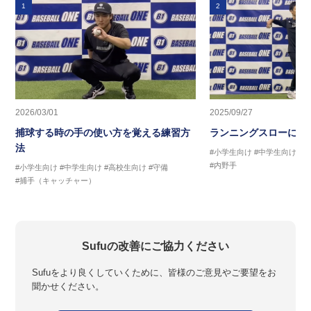
1
2
2026/03/01
2025/09/27
捕球する時の手の使い方を覚える練習方
ランニングスローに繋
法
#小学生向け
#中学生向け
#
#内野手
#小学生向け
#中学生向け
#高校生向け
#守備
#捕手（キャッチャー）
Sufuの改善にご協力ください
Sufuをより良くしていくために、皆様のご意見やご要望をお
聞かせください。