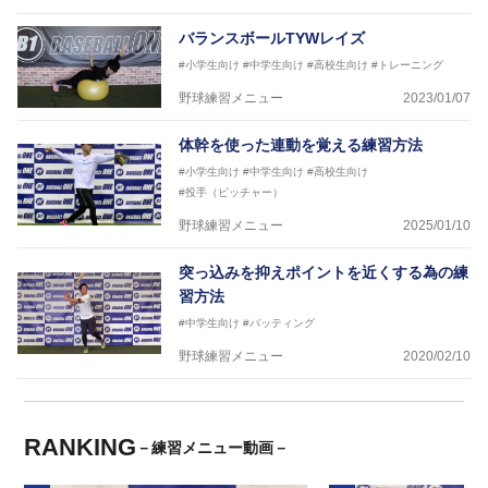
バランスボールTYWレイズ
#小学生向け
#中学生向け
#高校生向け
#トレーニング
野球練習メニュー
2023/01/07
体幹を使った連動を覚える練習方法
#小学生向け
#中学生向け
#高校生向け
#投手（ピッチャー）
野球練習メニュー
2025/01/10
突っ込みを抑えポイントを近くする為の練
習方法
#中学生向け
#バッティング
野球練習メニュー
2020/02/10
RANKING
－練習メニュー動画－