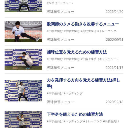
#投手（ピッチャー）
野球練習メニュー
2026/04/20
股関節のタメる動きを改善するメニュー
#小学生向け
#中学生向け
#高校生向け
#トレーニング
野球練習メニュー
2022/09/11
捕球位置を覚えるための練習方法
#小学生向け
#中学生向け
#守備
#捕手（キャッチャー）
野球練習メニュー
2021/01/17
力を発揮する方向を覚える練習方法(押し
手)
#中学生向け
#バッティング
野球練習メニュー
2020/02/18
下半身を鍛えるための練習方法
#中学生向け
#バッティング
#トレーニング
#高校生向け