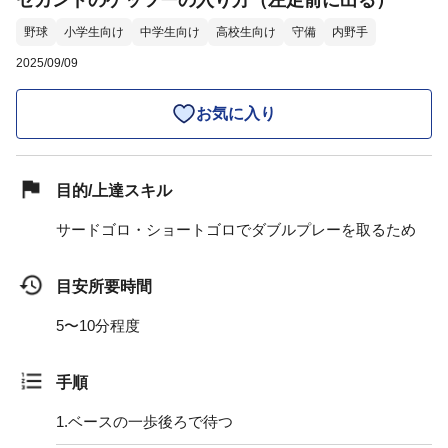
セカンドのゲッツーの入り方（左足前に出る）
野球
小学生向け
中学生向け
高校生向け
守備
内野手
2025/09/09
お気に入り
目的/上達スキル
サードゴロ・ショートゴロでダブルプレーを取るため
目安所要時間
5〜10分程度
手順
1.
ベースの一歩後ろで待つ