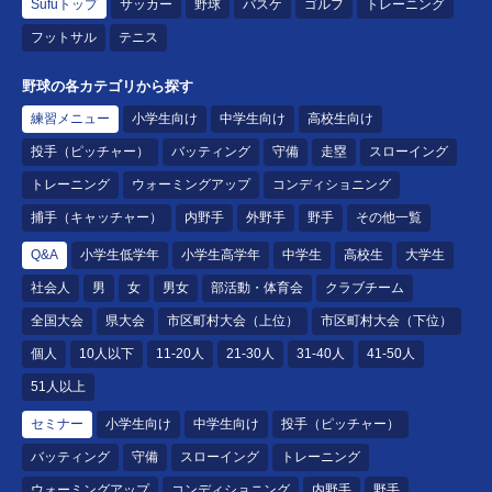
Sufuトップ
サッカー
野球
バスケ
ゴルフ
トレーニング
フットサル
テニス
野球の各カテゴリから探す
練習メニュー
小学生向け
中学生向け
高校生向け
投手（ピッチャー）
バッティング
守備
走塁
スローイング
トレーニング
ウォーミングアップ
コンディショニング
捕手（キャッチャー）
内野手
外野手
野手
その他一覧
Q&A
小学生低学年
小学生高学年
中学生
高校生
大学生
社会人
男
女
男女
部活動・体育会
クラブチーム
全国大会
県大会
市区町村大会（上位）
市区町村大会（下位）
個人
10人以下
11-20人
21-30人
31-40人
41-50人
51人以上
セミナー
小学生向け
中学生向け
投手（ピッチャー）
バッティング
守備
スローイング
トレーニング
ウォーミングアップ
コンディショニング
内野手
野手