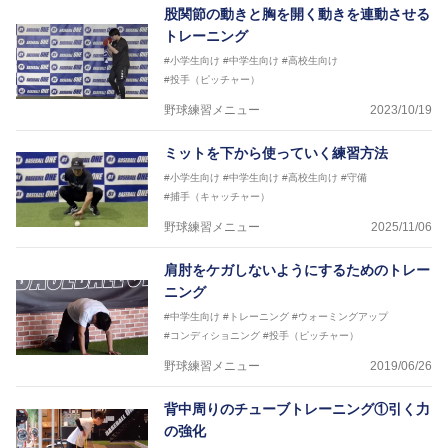
股関節の動きと胸を開く動きを連動させる
トレーニング
#小学生向け
#中学生向け
#高校生向け
#投手（ピッチャー）
野球練習メニュー
2023/10/19
ミットを下から使っていく練習方法
#小学生向け
#中学生向け
#高校生向け
#守備
#捕手（キャッチャー）
野球練習メニュー
2025/11/06
肩肘をケガしないようにするためのトレー
ニング
#中学生向け
#トレーニング
#ウォーミングアップ
#コンディショニング
#投手（ピッチャー）
野球練習メニュー
2019/06/26
背中周りのチューブトレーニング①引く力
の強化