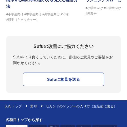
捕球する時の手の使い方を覚える練習方
ランニングスローに繋
法
#小学生向け
#中学生向け
#
#内野手
#小学生向け
#中学生向け
#高校生向け
#守備
#捕手（キャッチャー）
Sufuの改善にご協力ください
Sufuをより良くしていくために、皆様のご意見やご要望をお
聞かせください。
Sufuに意見を送る
Sufuトップ
野球
セカンドのゲッツーの入り方（左足前に出る）
各種目トップから探す