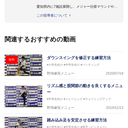
愛知県内に7施設展開し、メジャー仕様マウンドやト
レーニング施設も設置しています。
この指導者について
動作解析システムを用いて、小学生からプロ野球選手
まで累計9,000人以上の選手をサポート。
個人はもちろんのこと、中・高・大学のチームサポー
トも実施。
関連するおすすめの動画
ダウンスイングを修正する練習方法
無料
#小学生向け
#中学生向け
#バッティング
野球練習メニュー
2020/07/18
リズム感と股関節の動きを良くするメニュ
ー
#中学生向け
#トレーニング
#ウォーミングアップ
野球練習メニュー
2019/11/13
踏み込み足を安定させる練習方法
#小学生向け
#中学生向け
#投手（ピッチャー）