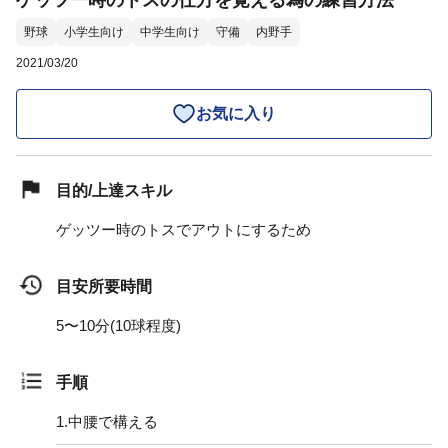
ゲッツー時のトスの仕方を覚える為の練習方法
野球
小学生向け
中学生向け
守備
内野手
2021/03/20
お気に入り
目的/上達スキル
ゲッツー時のトスでアウトにするため
目安所要時間
5〜10分(10球程度)
手順
1.
中腰で構える