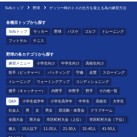
Sufuトップ
野球
ゲッツー時のトスの仕方を覚える為の練習方法
各種目トップから探す
Sufuトップ
サッカー
野球
バスケ
ゴルフ
トレーニング
フットサル
テニス
野球の各カテゴリから探す
練習メニュー
小学生向け
中学生向け
高校生向け
投手（ピッチャー）
バッティング
守備
走塁
スローイング
トレーニング
ウォーミングアップ
コンディショニング
捕手（キャッチャー）
内野手
外野手
野手
その他一覧
Q&A
小学生低学年
小学生高学年
中学生
高校生
大学生
社会人
男
女
男女
部活動・体育会
クラブチーム
全国大会
県大会
市区町村大会（上位）
市区町村大会（下位）
個人
10人以下
11-20人
21-30人
31-40人
41-50人