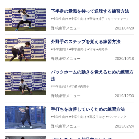
下半身の意識を持って送球する練習方法
#小学生向け
#中学生向け
#守備
#捕手（キャッチャー）
野球練習メニュー
2021/04/20
外野手のステップを覚える練習方法
#小学生向け
#中学生向け
#守備
#外野手
野球練習メニュー
2020/10/18
バックホームの動きを覚えるための練習方
法
#中学生向け
#守備
#内野手
野球練習メニュー
2019/12/03
手打ちを改善していくための練習方法
#小学生向け
#中学生向け
#高校生向け
#バッティング
野球練習メニュー
2023/02/24