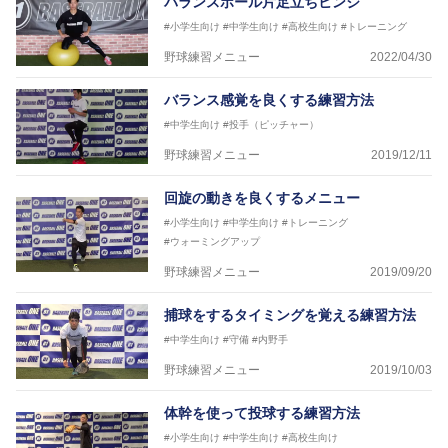
バランスボール片足立ちヒンジ
#小学生向け
#中学生向け
#高校生向け
#トレーニング
野球練習メニュー
2022/04/30
バランス感覚を良くする練習方法
#中学生向け
#投手（ピッチャー）
野球練習メニュー
2019/12/11
回旋の動きを良くするメニュー
#小学生向け
#中学生向け
#トレーニング
#ウォーミングアップ
野球練習メニュー
2019/09/20
捕球をするタイミングを覚える練習方法
#中学生向け
#守備
#内野手
野球練習メニュー
2019/10/03
体幹を使って投球する練習方法
#小学生向け
#中学生向け
#高校生向け