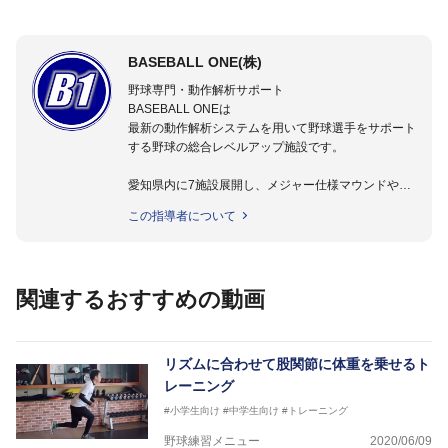
BASEBALL ONE(株)
野球専門・動作解析サポート
BASEBALL ONEは
最新の動作解析システムを用いて野球選手をサポート
する野球の総合レベルアップ施設です。
愛知県内に7施設展開し、メジャー仕様マウンドやト
レーニング施設も設置しています。
この指導者について
動作解析システムを用いて、小学生からプロ野球選手
まで累計9,000人以上の選手をサポート。
個人はもちろんのこと、中・高・大学のチームサポー
トも実施。
関連するおすすめの動画
リズムに合わせて股関節に体重を乗せるト
レーニング
#小学生向け
#中学生向け
#トレーニング
野球練習メニュー
2020/06/09