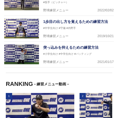
#投手（ピッチャー）
野球練習メニュー
2022/02/02
1歩目の出し方を覚えるための練習方法
#中学生向け
#守備
#内野手
野球練習メニュー
2019/10/21
突っ込みを抑えるための練習方法
#小学生向け
#中学生向け
#バッティング
野球練習メニュー
2021/01/17
RANKING
－練習メニュー動画－
1
2