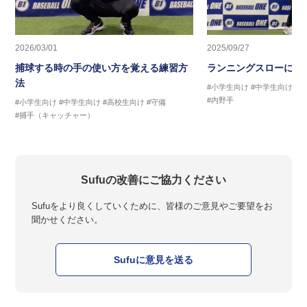
2026/03/01
2025/09/27
捕球する時の手の使い方を覚える練習方
ランニングスローに繋
法
#小学生向け
#中学生向け
#
#内野手
#小学生向け
#中学生向け
#高校生向け
#守備
#捕手（キャッチャー）
Sufuの改善にご協力ください
Sufuをより良くしていくために、皆様のご意見やご要望をお
聞かせください。
Sufuに意見を送る