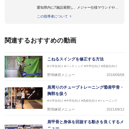
愛知県内に7施設展開し、メジャー仕様マウンドやト
レーニング施設も設置しています。
この指導者について
動作解析システムを用いて、小学生からプロ野球選手
まで累計9,000人以上の選手をサポート。
個人はもちろんのこと、中・高・大学のチームサポー
トも実施。
関連するおすすめの動画
こねるスイングを修正する方法
#小学生向け
#バッティング
#中学生向け
#高校生向け
野球練習メニュー
2018/09/08
肩周りのチューブトレーニング⑱肩甲骨・
胸郭を扱う
#小学生向け
#中学生向け
#高校生向け
#トレーニング
野球練習メニュー
2021/08/12
肩甲骨と身体を回旋する動きを良くするメ
ニュー