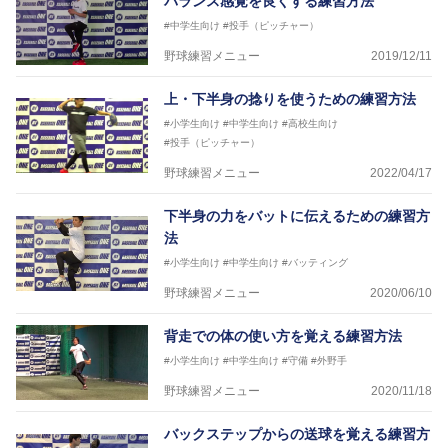
バランス感覚を良くする練習方法
#中学生向け
#投手（ピッチャー）
野球練習メニュー
2019/12/11
上・下半身の捻りを使うための練習方法
#小学生向け
#中学生向け
#高校生向け
#投手（ピッチャー）
野球練習メニュー
2022/04/17
下半身の力をバットに伝えるための練習方
法
#小学生向け
#中学生向け
#バッティング
野球練習メニュー
2020/06/10
背走での体の使い方を覚える練習方法
#小学生向け
#中学生向け
#守備
#外野手
野球練習メニュー
2020/11/18
バックステップからの送球を覚える練習方