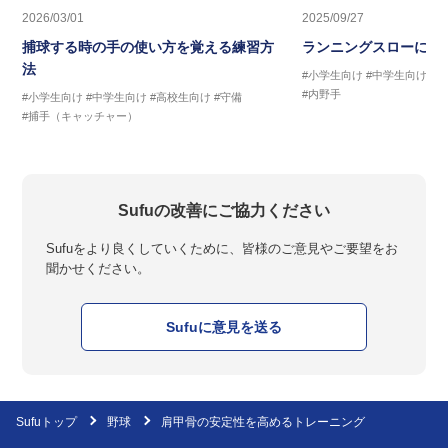
2026/03/01
2025/09/27
捕球する時の手の使い方を覚える練習方
ランニングスローに繋
法
#小学生向け
#中学生向け
#
#内野手
#小学生向け
#中学生向け
#高校生向け
#守備
#捕手（キャッチャー）
Sufuの改善にご協力ください
Sufuをより良くしていくために、皆様のご意見やご要望をお
聞かせください。
Sufuに意見を送る
Sufuトップ
野球
肩甲骨の安定性を高めるトレーニング