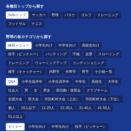
各種目トップから探す
Sufuトップ
サッカー
野球
バスケ
ゴルフ
トレーニング
フットサル
テニス
野球の各カテゴリから探す
練習メニュー
小学生向け
中学生向け
高校生向け
投手（ピッチャー）
バッティング
守備
走塁
スローイング
トレーニング
ウォーミングアップ
コンディショニング
捕手（キャッチャー）
内野手
外野手
野手
その他一覧
Q&A
小学生低学年
小学生高学年
中学生
高校生
大学生
社会人
男
女
男女
部活動・体育会
クラブチーム
全国大会
県大会
市区町村大会（上位）
市区町村大会（下位）
個人
10人以下
11-20人
21-30人
31-40人
41-50人
51人以上
セミナー
小学生向け
中学生向け
投手（ピッチャー）