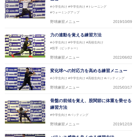
#小学生向け
#中学生向け
#トレーニング
#ウォーミングアップ
野球練習メニュー
2019/10/09
力の連動を覚える練習方法
#小学生向け
#中学生向け
#高校生向け
#投手（ピッチャー）
野球練習メニュー
2022/06/02
変化球への対応力を高める練習メニュー
#小学生向け
#中学生向け
#高校生向け
#バッティング
野球練習メニュー
2025/03/17
骨盤の前傾を覚え、股関節に体重を乗せる
練習方法
#中学生向け
#バッティング
野球練習メニュー
2019/12/19