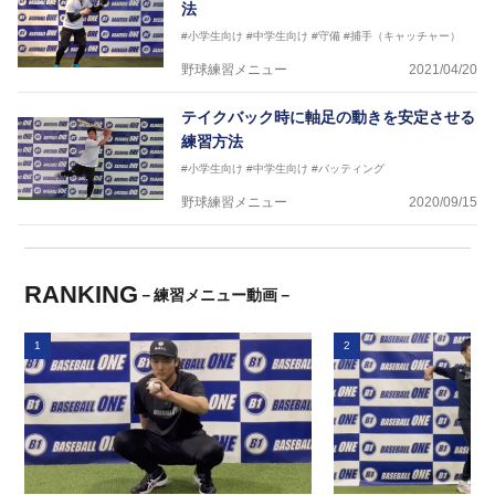
法
#小学生向け
#中学生向け
#守備
#捕手（キャッチャー）
野球練習メニュー
2021/04/20
テイクバック時に軸足の動きを安定させる
練習方法
#小学生向け
#中学生向け
#バッティング
野球練習メニュー
2020/09/15
RANKING
－練習メニュー動画－
1
2