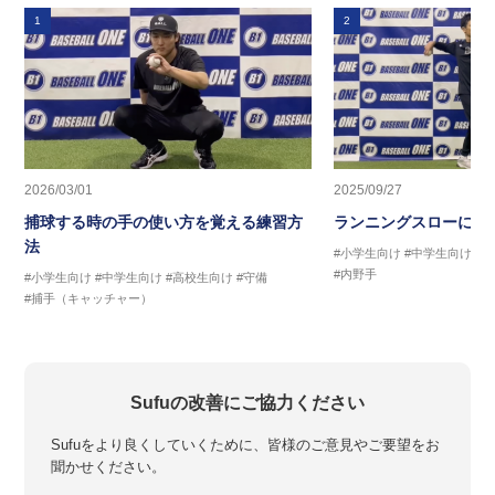
1
2
2026/03/01
2025/09/27
捕球する時の手の使い方を覚える練習方
ランニングスローに繋
法
#小学生向け
#中学生向け
#
#内野手
#小学生向け
#中学生向け
#高校生向け
#守備
#捕手（キャッチャー）
Sufuの改善にご協力ください
Sufuをより良くしていくために、皆様のご意見やご要望をお
聞かせください。