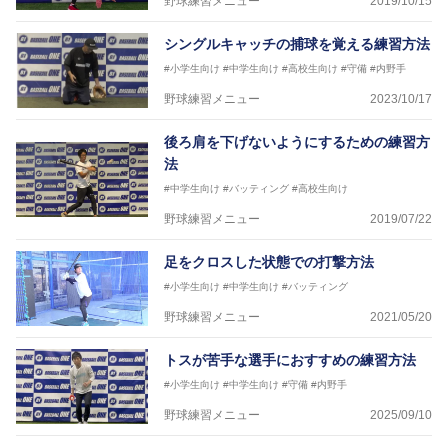
野球練習メニュー
2019/10/15
シングルキャッチの捕球を覚える練習方法
#小学生向け
#中学生向け
#高校生向け
#守備
#内野手
野球練習メニュー
2023/10/17
後ろ肩を下げないようにするための練習方
法
#中学生向け
#バッティング
#高校生向け
野球練習メニュー
2019/07/22
足をクロスした状態での打撃方法
#小学生向け
#中学生向け
#バッティング
野球練習メニュー
2021/05/20
トスが苦手な選手におすすめの練習方法
#小学生向け
#中学生向け
#守備
#内野手
野球練習メニュー
2025/09/10