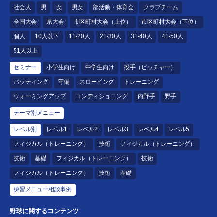
社会人
男
女
男女
部活動・体育会
クラブチーム
全国大会
県大会
市区町村大会（上位）
市区町村大会（下位）
個人
10人以下
11-20人
21-30人
31-40人
41-50人
51人以上
セミナー
小学生向け
中学生向け
投手（ピッチャー）
バッティング
守備
スローイング
トレーニング
ウォーミングアップ
コンディショニング
内野手
野手
テーマ別メニュー
レベル別
レベル1
レベル2
レベル3
レベル4
レベル5
フィジカル（トレーニング）
技術
フィジカル（トレーニング）
技術
基礎
フィジカル（トレーニング）
技術
フィジカル（トレーニング）
技術
基礎
練習メニュー相談事例
野球に関するコンテンツ