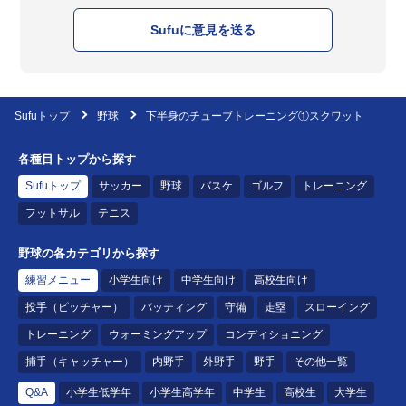
Sufuに意見を送る
Sufuトップ
野球
下半身のチューブトレーニング①スクワット
各種目トップから探す
Sufuトップ
サッカー
野球
バスケ
ゴルフ
トレーニング
フットサル
テニス
野球の各カテゴリから探す
練習メニュー
小学生向け
中学生向け
高校生向け
投手（ピッチャー）
バッティング
守備
走塁
スローイング
トレーニング
ウォーミングアップ
コンディショニング
捕手（キャッチャー）
内野手
外野手
野手
その他一覧
Q&A
小学生低学年
小学生高学年
中学生
高校生
大学生