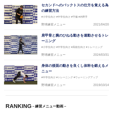
セカンドへのバックトスの仕方を覚える為
の練習方法
#小学生向け
#中学生向け
#守備
#内野手
野球練習メニュー
2021/04/20
肩甲骨と腕のひねる動きを連動させるトレ
ーニング
#小学生向け
#中学生向け
#高校生向け
#トレーニング
野球練習メニュー
2024/03/31
身体の後面の動きを良くし体幹を鍛えるメ
ニュー
#中学生向け
#トレーニング
#ウォーミングアップ
野球練習メニュー
2019/10/14
RANKING
－練習メニュー動画－