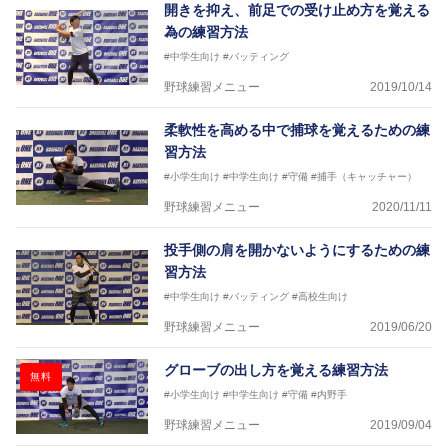
開きを抑え、前足での受け止め方を覚える
為の練習方法
#中学生向け
#バッティング
野球練習メニュー
2019/10/14
柔軟性を高める中で捕球を覚えるための練
習方法
#小学生向け
#中学生向け
#守備
#捕手（キャッチャー）
野球練習メニュー
2020/11/11
投手側の肩を開かないようにするための練
習方法
#中学生向け
#バッティング
#高校生向け
野球練習メニュー
2019/06/20
グローブの出し方を覚える練習方法
無料
#小学生向け
#中学生向け
#守備
#内野手
野球練習メニュー
2019/09/04