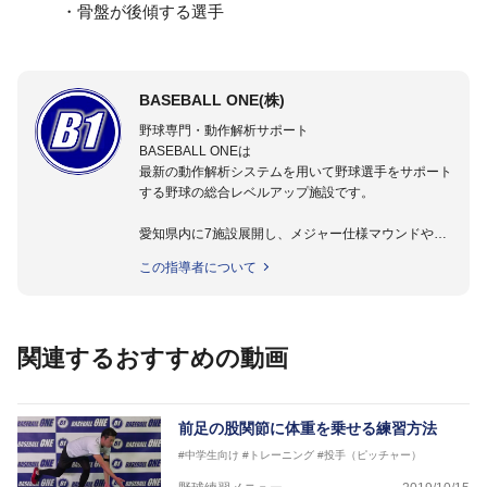
・骨盤が後傾する選手
BASEBALL ONE(株)
野球専門・動作解析サポート
BASEBALL ONEは
最新の動作解析システムを用いて野球選手をサポート
する野球の総合レベルアップ施設です。
愛知県内に7施設展開し、メジャー仕様マウンドやト
レーニング施設も設置しています。
この指導者について
動作解析システムを用いて、小学生からプロ野球選手
まで累計9,000人以上の選手をサポート。
個人はもちろんのこと、中・高・大学のチームサポー
トも実施。
関連するおすすめの動画
前足の股関節に体重を乗せる練習方法
#中学生向け
#トレーニング
#投手（ピッチャー）