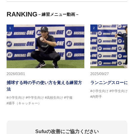
RANKING
－練習メニュー動画－
1
2
2026/03/01
2025/09/27
捕球する時の手の使い方を覚える練習方
ランニングスローに繋
法
#小学生向け
#中学生向け
#
#内野手
#小学生向け
#中学生向け
#高校生向け
#守備
#捕手（キャッチャー）
Sufuの改善にご協力ください