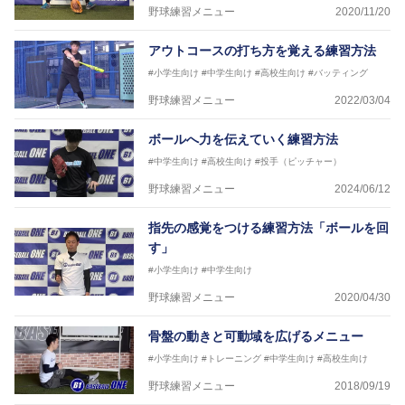
野球練習メニュー
2020/11/20
アウトコースの打ち方を覚える練習方法
#小学生向け
#中学生向け
#高校生向け
#バッティング
野球練習メニュー
2022/03/04
ボールへ力を伝えていく練習方法
#中学生向け
#高校生向け
#投手（ピッチャー）
野球練習メニュー
2024/06/12
指先の感覚をつける練習方法「ボールを回
す」
#小学生向け
#中学生向け
野球練習メニュー
2020/04/30
骨盤の動きと可動域を広げるメニュー
#小学生向け
#トレーニング
#中学生向け
#高校生向け
野球練習メニュー
2018/09/19