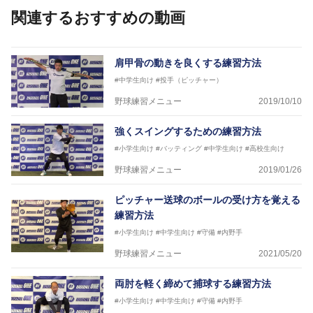
トも実施。
関連するおすすめの動画
肩甲骨の動きを良くする練習方法
#中学生向け
#投手（ピッチャー）
野球練習メニュー
2019/10/10
強くスイングするための練習方法
#小学生向け
#バッティング
#中学生向け
#高校生向け
野球練習メニュー
2019/01/26
ピッチャー送球のボールの受け方を覚える
練習方法
#小学生向け
#中学生向け
#守備
#内野手
野球練習メニュー
2021/05/20
両肘を軽く締めて捕球する練習方法
#小学生向け
#中学生向け
#守備
#内野手