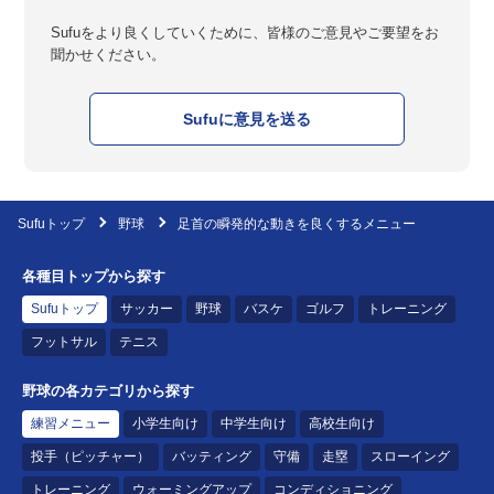
Sufuをより良くしていくために、皆様のご意見やご要望をお
聞かせください。
Sufuに意見を送る
Sufuトップ
野球
足首の瞬発的な動きを良くするメニュー
各種目トップから探す
Sufuトップ
サッカー
野球
バスケ
ゴルフ
トレーニング
フットサル
テニス
野球の各カテゴリから探す
練習メニュー
小学生向け
中学生向け
高校生向け
投手（ピッチャー）
バッティング
守備
走塁
スローイング
トレーニング
ウォーミングアップ
コンディショニング