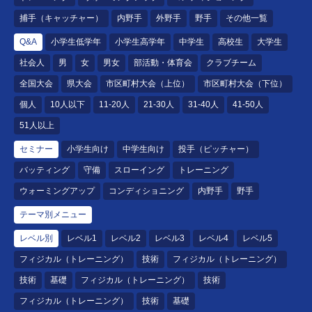
捕手（キャッチャー）
内野手
外野手
野手
その他一覧
Q&A
小学生低学年
小学生高学年
中学生
高校生
大学生
社会人
男
女
男女
部活動・体育会
クラブチーム
全国大会
県大会
市区町村大会（上位）
市区町村大会（下位）
個人
10人以下
11-20人
21-30人
31-40人
41-50人
51人以上
セミナー
小学生向け
中学生向け
投手（ピッチャー）
バッティング
守備
スローイング
トレーニング
ウォーミングアップ
コンディショニング
内野手
野手
テーマ別メニュー
レベル別
レベル1
レベル2
レベル3
レベル4
レベル5
フィジカル（トレーニング）
技術
フィジカル（トレーニング）
技術
基礎
フィジカル（トレーニング）
技術
フィジカル（トレーニング）
技術
基礎