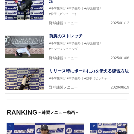
法
#小学生向け
#中学生向け
#高校生向け
#投手（ピッチャー）
野球練習メニュー
2025/01/12
前腕のストレッチ
#小学生向け
#中学生向け
#高校生向け
#コンディショニング
野球練習メニュー
2025/01/08
リリース時にボールに力を伝える練習方法
#小学生向け
#中学生向け
#投手（ピッチャー）
野球練習メニュー
2020/08/19
RANKING
－練習メニュー動画－
1
2