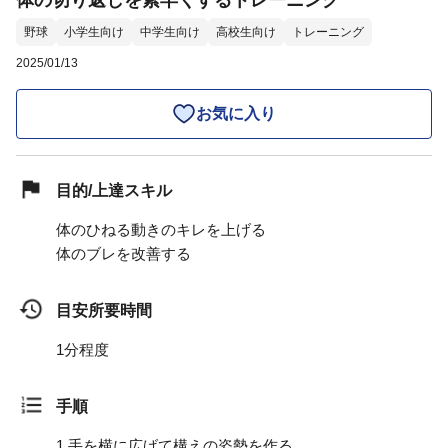
体の切り返しを素早くするトレーニング
野球
小学生向け
中学生向け
高校生向け
トレーニング
2025/01/13
お気に入り
目的/上達スキル
体のひねる動きのキレを上げる
体のブレを改善する
目安所要時間
1分程度
手順
1.
手を横に広げて構えの姿勢を作る