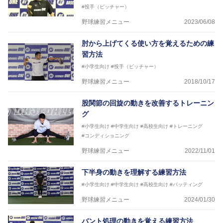
#投手（ピッチャー）
野球練習メニュー
2023/06/08
肘から上げてくる使い方を覚えるための練
習方法
#小学生向け
#投手（ピッチャー）
野球練習メニュー
2018/10/17
股関節の回旋の動きを改善するトレーニン
グ
#小学生向け
#中学生向け
#高校生向け
#トレーニング
#コンディショニング
野球練習メニュー
2022/11/01
下半身の動きを理解する練習方法
#小学生向け
#中学生向け
#高校生向け
#バッティング
野球練習メニュー
2024/01/30
バント処理の動きを覚える練習方法