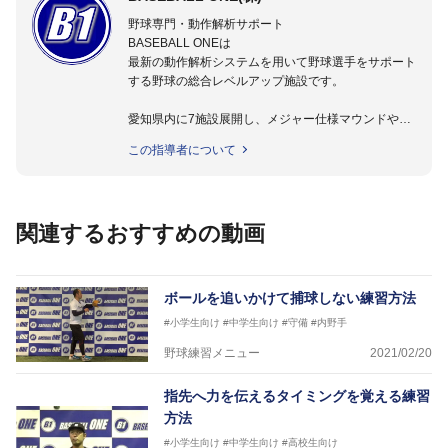
野球専門・動作解析サポート
BASEBALL ONEは
最新の動作解析システムを用いて野球選手をサポート
する野球の総合レベルアップ施設です。
愛知県内に7施設展開し、メジャー仕様マウンドやト
レーニング施設も設置しています。
この指導者について
動作解析システムを用いて、小学生からプロ野球選手
まで累計9,000人以上の選手をサポート。
個人はもちろんのこと、中・高・大学のチームサポー
トも実施。
関連するおすすめの動画
ボールを追いかけて捕球しない練習方法
#小学生向け
#中学生向け
#守備
#内野手
野球練習メニュー
2021/02/20
指先へ力を伝えるタイミングを覚える練習
方法
#小学生向け
#中学生向け
#高校生向け