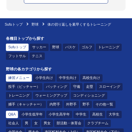
Sufuトップ
野球
体の切り返しを素早くするトレーニング
各種目トップから探す
Sufuトップ
サッカー
野球
バスケ
ゴルフ
トレーニング
フットサル
テニス
野球の各カテゴリから探す
練習メニュー
小学生向け
中学生向け
高校生向け
投手（ピッチャー）
バッティング
守備
走塁
スローイング
トレーニング
ウォーミングアップ
コンディショニング
捕手（キャッチャー）
内野手
外野手
野手
その他一覧
Q&A
小学生低学年
小学生高学年
中学生
高校生
大学生
社会人
男
女
男女
部活動・体育会
クラブチーム