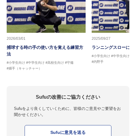
2026/03/01
2025/09/27
捕球する時の手の使い方を覚える練習方
ランニングスローに繋
法
#小学生向け
#中学生向け
#
#内野手
#小学生向け
#中学生向け
#高校生向け
#守備
#捕手（キャッチャー）
Sufuの改善にご協力ください
Sufuをより良くしていくために、皆様のご意見やご要望をお
聞かせください。
Sufuに意見を送る