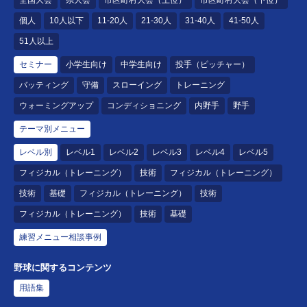
全国大会
県大会
市区町村大会（上位）
市区町村大会（下位）
個人
10人以下
11-20人
21-30人
31-40人
41-50人
51人以上
セミナー
小学生向け
中学生向け
投手（ピッチャー）
バッティング
守備
スローイング
トレーニング
ウォーミングアップ
コンディショニング
内野手
野手
テーマ別メニュー
レベル別
レベル1
レベル2
レベル3
レベル4
レベル5
フィジカル（トレーニング）
技術
フィジカル（トレーニング）
技術
基礎
フィジカル（トレーニング）
技術
フィジカル（トレーニング）
技術
基礎
練習メニュー相談事例
野球に関するコンテンツ
用語集