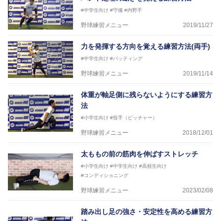
#中学生向け
#守備
#内野手
野球練習メニュー
2019/11/27
力を発揮する方向を覚える練習方法(両手)
#中学生向け
#バッティング
野球練習メニュー
2019/11/14
体重が軸足側に残らないようにする練習方
法
#小学生向け
#投手（ピッチャー）
野球練習メニュー
2018/12/01
太ももの前の筋肉を伸ばすストレッチ
#小学生向け
#中学生向け
#高校生向け
#コンディショニング
野球練習メニュー
2023/02/08
踏み出し足の強さ・安定性を高める練習方