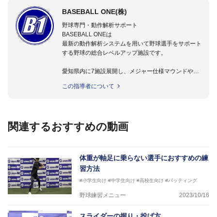
BASEBALL ONE(株)
野球専門・動作解析サポート
BASEBALL ONEは
最新の動作解析システムを用いて野球選手をサポート
する野球の総合レベルアップ施設です。
愛知県内に7施設展開し、メジャー仕様マウンドやト
レーニング施設も設置しています。
この指導者について
動作解析システムを用いて、小学生からプロ野球選手
まで累計9,000人以上の選手をサポート。
個人はもちろんのこと、中・高・大学のチームサポー
トも実施。
関連するおすすめの動画
体重が軸足に乗らない選手におすすめの練
習方法
#小学生向け
#中学生向け
#高校生向け
#バッティング
野球練習メニュー
2023/10/16
スライダーの握り・投げ方