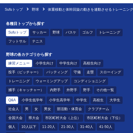
Sufuトップ
野球
体重移動と体幹回旋の動きを連動させるトレーニン
各種目トップから探す
Sufuトップ
サッカー
野球
バスケ
ゴルフ
トレーニング
フットサル
テニス
野球の各カテゴリから探す
練習メニュー
小学生向け
中学生向け
高校生向け
投手（ピッチャー）
バッティング
守備
走塁
スローイング
トレーニング
ウォーミングアップ
コンディショニング
捕手（キャッチャー）
内野手
外野手
野手
その他一覧
Q&A
小学生低学年
小学生高学年
中学生
高校生
大学生
社会人
男
女
男女
部活動・体育会
クラブチーム
全国大会
県大会
市区町村大会（上位）
市区町村大会（下位）
個人
10人以下
11-20人
21-30人
31-40人
41-50人