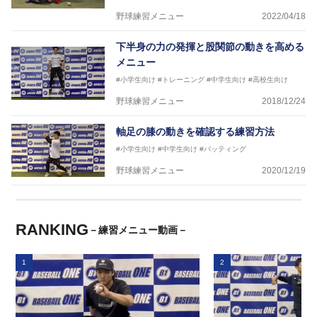
野球練習メニュー
2022/04/18
下半身の力の発揮と股関節の動きを高める
メニュー
#小学生向け
#トレーニング
#中学生向け
#高校生向け
野球練習メニュー
2018/12/24
軸足の膝の動きを確認する練習方法
#小学生向け
#中学生向け
#バッティング
野球練習メニュー
2020/12/19
RANKING
－練習メニュー動画－
1
2