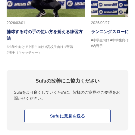
2026/03/01
2025/09/27
捕球する時の手の使い方を覚える練習方
ランニングスローに繋
法
#小学生向け
#中学生向け
#
#内野手
#小学生向け
#中学生向け
#高校生向け
#守備
#捕手（キャッチャー）
Sufuの改善にご協力ください
Sufuをより良くしていくために、皆様のご意見やご要望をお
聞かせください。
Sufuに意見を送る