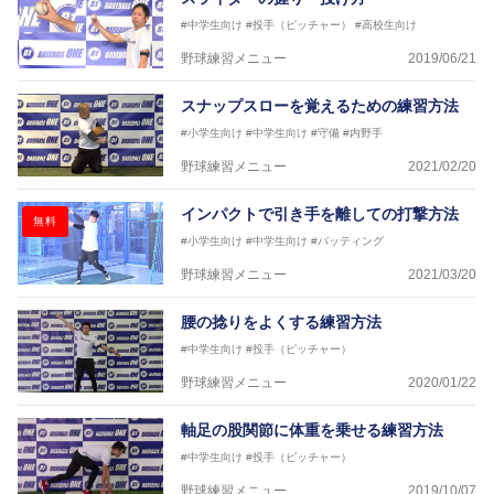
#中学生向け
#投手（ピッチャー）
#高校生向け
野球練習メニュー
2019/06/21
スナップスローを覚えるための練習方法
#小学生向け
#中学生向け
#守備
#内野手
野球練習メニュー
2021/02/20
インパクトで引き手を離しての打撃方法
無料
#小学生向け
#中学生向け
#バッティング
野球練習メニュー
2021/03/20
腰の捻りをよくする練習方法
#中学生向け
#投手（ピッチャー）
野球練習メニュー
2020/01/22
軸足の股関節に体重を乗せる練習方法
#中学生向け
#投手（ピッチャー）
野球練習メニュー
2019/10/07