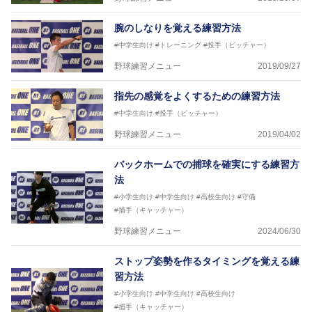
腕のしなりを覚える練習方法
#中学生向け
#トレーニング
#投手（ピッチャー）
野球練習メニュー
2019/09/27
指先の感覚をよくするための練習方法
#中学生向け
#投手（ピッチャー）
野球練習メニュー
2019/04/02
バックホームでの捕球を確実にする練習方
法
#小学生向け
#中学生向け
#高校生向け
#守備
#捕手（キャッチャー）
野球練習メニュー
2024/06/30
ストップ姿勢を作るタイミングを覚える練
習方法
#小学生向け
#中学生向け
#高校生向け
#捕手（キャッチャー）