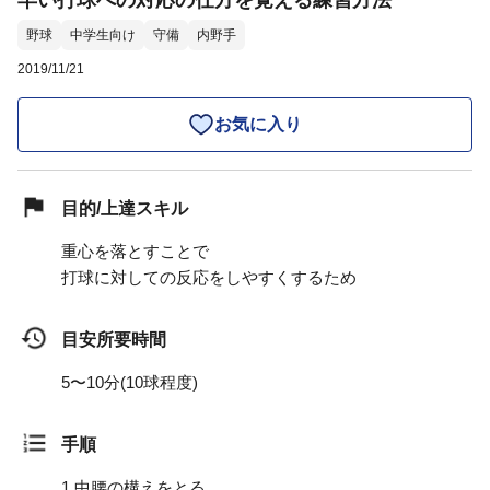
早い打球への対応の仕方を覚える練習方法
野球
中学生向け
守備
内野手
2019/11/21
お気に入り
目的/上達スキル
重心を落とすことで
打球に対しての反応をしやすくするため
目安所要時間
5〜10分(10球程度)
手順
1.
中腰の構えをとる