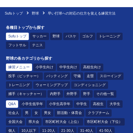
Sufuトップ
野球
早い打球への対応の仕方を覚える練習方法
各種目トップから探す
Sufuトップ
サッカー
野球
バスケ
ゴルフ
トレーニング
フットサル
テニス
野球の各カテゴリから探す
練習メニュー
小学生向け
中学生向け
高校生向け
投手（ピッチャー）
バッティング
守備
走塁
スローイング
トレーニング
ウォーミングアップ
コンディショニング
捕手（キャッチャー）
内野手
外野手
野手
その他一覧
Q&A
小学生低学年
小学生高学年
中学生
高校生
大学生
社会人
男
女
男女
部活動・体育会
クラブチーム
全国大会
県大会
市区町村大会（上位）
市区町村大会（下位）
個人
10人以下
11-20人
21-30人
31-40人
41-50人