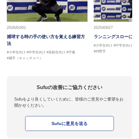
2026/03/01
2025/09/27
捕球する時の手の使い方を覚える練習方
ランニングスローに繋
法
#小学生向け
#中学生向け
#
#内野手
#小学生向け
#中学生向け
#高校生向け
#守備
#捕手（キャッチャー）
Sufuの改善にご協力ください
Sufuをより良くしていくために、皆様のご意見やご要望をお
聞かせください。
Sufuに意見を送る