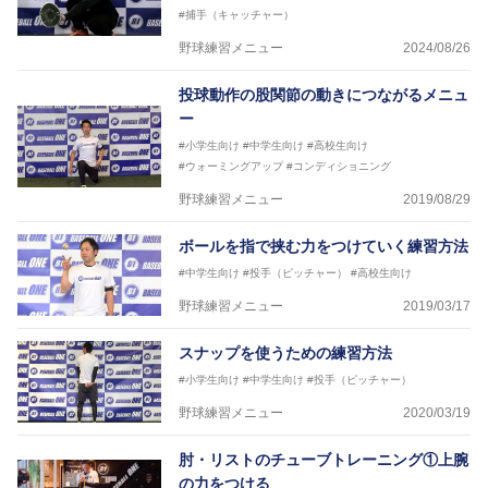
#捕手（キャッチャー）
野球練習メニュー
2024/08/26
投球動作の股関節の動きにつながるメニュ
ー
#小学生向け
#中学生向け
#高校生向け
#ウォーミングアップ
#コンディショニング
野球練習メニュー
2019/08/29
ボールを指で挟む力をつけていく練習方法
#中学生向け
#投手（ピッチャー）
#高校生向け
野球練習メニュー
2019/03/17
スナップを使うための練習方法
#小学生向け
#中学生向け
#投手（ピッチャー）
野球練習メニュー
2020/03/19
肘・リストのチューブトレーニング①上腕
の力をつける