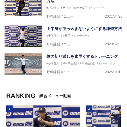
方法
#小学生向け
#中学生向け
#投手（ピッチャー）
野球練習メニュー
2021/04/20
上半身が突っ込まないようにする練習方法
#中学生向け
#投手（ピッチャー）
野球練習メニュー
2020/02/05
体の切り返しを素早くするトレーニング
#小学生向け
#中学生向け
#高校生向け
#トレーニング
野球練習メニュー
2025/01/13
RANKING
－練習メニュー動画－
1
2