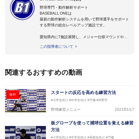
野球専門・動作解析サポート
BASEBALL ONEは
最新の動作解析システムを用いて野球選手をサポート
する野球の総合レベルアップ施設です。
愛知県内に7施設展開し、メジャー仕様マウンドやト
レーニング施設も設置しています。
この指導者について
動作解析システムを用いて、小学生からプロ野球選手
まで累計9,000人以上の選手をサポート。
個人はもちろんのこと、中・高・大学のチームサポー
トも実施。
関連するおすすめの動画
スタートの反応を高める練習方法
無料
#小学生向け
#中学生向け
#守備
#外野手
野球練習メニュー
2021/01/17
板グローブを使って捕球位置を覚える練習
方法
#小学生向け
#中学生向け
#高校生向け
#守備