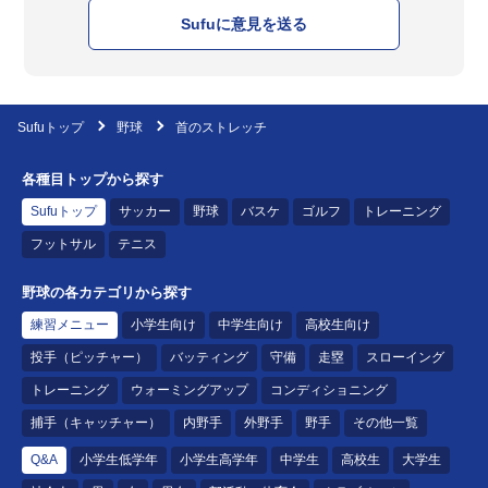
Sufuに意見を送る
Sufuトップ
野球
首のストレッチ
各種目トップから探す
Sufuトップ
サッカー
野球
バスケ
ゴルフ
トレーニング
フットサル
テニス
野球の各カテゴリから探す
練習メニュー
小学生向け
中学生向け
高校生向け
投手（ピッチャー）
バッティング
守備
走塁
スローイング
トレーニング
ウォーミングアップ
コンディショニング
捕手（キャッチャー）
内野手
外野手
野手
その他一覧
Q&A
小学生低学年
小学生高学年
中学生
高校生
大学生