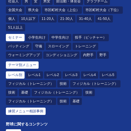
社会人
男
女
男女
部活動・体育会
クラブチーム
全国大会
県大会
市区町村大会（上位）
市区町村大会（下位）
個人
10人以下
11-20人
21-30人
31-40人
41-50人
51人以上
セミナー
小学生向け
中学生向け
投手（ピッチャー）
バッティング
守備
スローイング
トレーニング
ウォーミングアップ
コンディショニング
内野手
野手
テーマ別メニュー
レベル別
レベル1
レベル2
レベル3
レベル4
レベル5
フィジカル（トレーニング）
技術
フィジカル（トレーニング）
技術
基礎
フィジカル（トレーニング）
技術
フィジカル（トレーニング）
技術
基礎
練習メニュー相談事例
野球に関するコンテンツ