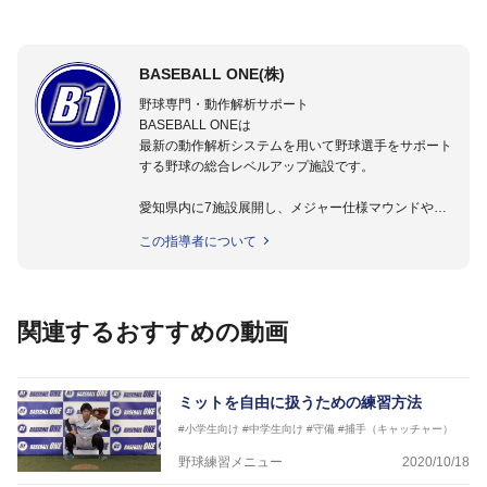
BASEBALL ONE(株)
野球専門・動作解析サポート
BASEBALL ONEは
最新の動作解析システムを用いて野球選手をサポート
する野球の総合レベルアップ施設です。
愛知県内に7施設展開し、メジャー仕様マウンドやト
レーニング施設も設置しています。
この指導者について
動作解析システムを用いて、小学生からプロ野球選手
まで累計9,000人以上の選手をサポート。
個人はもちろんのこと、中・高・大学のチームサポー
トも実施。
関連するおすすめの動画
ミットを自由に扱うための練習方法
#小学生向け
#中学生向け
#守備
#捕手（キャッチャー）
野球練習メニュー
2020/10/18