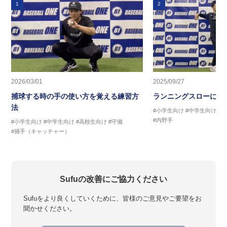
1
2
2026/03/01
2025/09/27
捕球する時の手の使い方を覚える練習方
ランニングスローに繋
法
#小学生向け
#中学生向け
#
#内野手
#小学生向け
#中学生向け
#高校生向け
#守備
#捕手（キャッチャー）
Sufuの改善にご協力ください
Sufuをより良くしていくために、皆様のご意見やご要望をお
聞かせください。