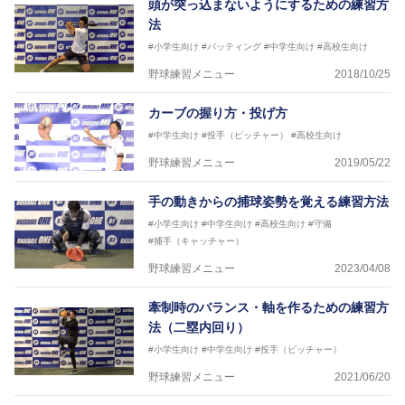
頭が突っ込まないようにするための練習方
法
#小学生向け
#バッティング
#中学生向け
#高校生向け
野球練習メニュー
2018/10/25
カーブの握り方・投げ方
#中学生向け
#投手（ピッチャー）
#高校生向け
野球練習メニュー
2019/05/22
手の動きからの捕球姿勢を覚える練習方法
#小学生向け
#中学生向け
#高校生向け
#守備
#捕手（キャッチャー）
野球練習メニュー
2023/04/08
牽制時のバランス・軸を作るための練習方
法（二塁内回り）
#小学生向け
#中学生向け
#投手（ピッチャー）
野球練習メニュー
2021/06/20