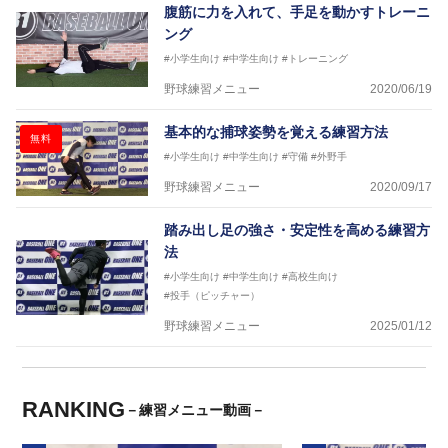
腹筋に力を入れて、手足を動かすトレーニ
ング
#小学生向け
#中学生向け
#トレーニング
野球練習メニュー
2020/06/19
基本的な捕球姿勢を覚える練習方法
無料
#小学生向け
#中学生向け
#守備
#外野手
野球練習メニュー
2020/09/17
踏み出し足の強さ・安定性を高める練習方
法
#小学生向け
#中学生向け
#高校生向け
#投手（ピッチャー）
野球練習メニュー
2025/01/12
RANKING
－練習メニュー動画－