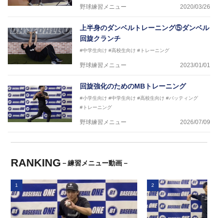
野球練習メニュー
2020/03/26
上半身のダンベルトレーニング⑤ダンベル
回旋クランチ
#中学生向け
#高校生向け
#トレーニング
野球練習メニュー
2023/01/01
回旋強化のためのMBトレーニング
#小学生向け
#中学生向け
#高校生向け
#バッティング
#トレーニング
野球練習メニュー
2026/07/09
RANKING
－練習メニュー動画－
1
2