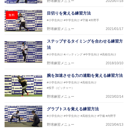
野球練習メニュー
2020/07/18
目切りを覚える練習方法
無料
#小学生向け
#中学生向け
#守備
#外野手
野球練習メニュー
2021/01/17
ステップするタイミングを合わせる練習方
法
#小学生向け
#バッティング
#中学生向け
#高校生向け
野球練習メニュー
2018/10/10
腕を加速させる力の連動を覚える練習方法
#小学生向け
#中学生向け
#高校生向け
#投手（ピッチャー）
野球練習メニュー
2023/02/14
グラブトスを覚える練習方法
#小学生向け
#中学生向け
#高校生向け
#守備
#内野手
野球練習メニュー
2023/04/13