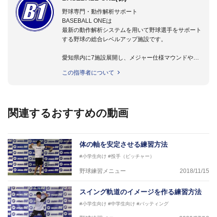
野球専門・動作解析サポート
BASEBALL ONEは
最新の動作解析システムを用いて野球選手をサポート
する野球の総合レベルアップ施設です。
愛知県内に7施設展開し、メジャー仕様マウンドやト
レーニング施設も設置しています。
この指導者について
動作解析システムを用いて、小学生からプロ野球選手
まで累計9,000人以上の選手をサポート。
個人はもちろんのこと、中・高・大学のチームサポー
トも実施。
関連するおすすめの動画
体の軸を安定させる練習方法
#小学生向け
#投手（ピッチャー）
野球練習メニュー
2018/11/15
スイング軌道のイメージを作る練習方法
#小学生向け
#中学生向け
#バッティング