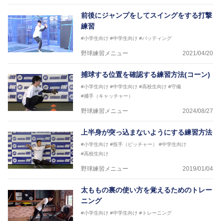
前後にジャンプをしてスイングをする打撃
練習
#小学生向け
#中学生向け
#バッティング
野球練習メニュー
2021/04/20
捕球する位置を確認する練習方法(コーン)
#小学生向け
#中学生向け
#高校生向け
#守備
#捕手（キャッチャー）
野球練習メニュー
2024/08/27
上半身が突っ込まないようにする練習方法
#小学生向け
#投手（ピッチャー）
#中学生向け
#高校生向け
野球練習メニュー
2019/01/04
太ももの裏の使い方を覚えるためのトレー
ニング
#小学生向け
#中学生向け
#トレーニング