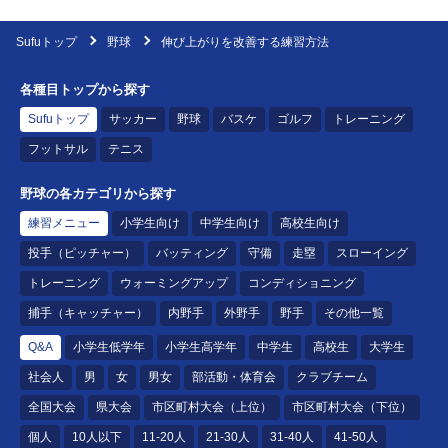
Sufuトップ
野球
伸び上がりを改善する練習方法
各種目トップから探す
Sufuトップ
サッカー
野球
バスケ
ゴルフ
トレーニング
フットサル
テニス
野球の各カテゴリから探す
練習メニュー
小学生向け
中学生向け
高校生向け
投手（ピッチャー）
バッティング
守備
走塁
スローイング
トレーニング
ウォーミングアップ
コンディショニング
捕手（キャッチャー）
内野手
外野手
野手
その他一覧
Q&A
小学生低学年
小学生高学年
中学生
高校生
大学生
社会人
男
女
男女
部活動・体育会
クラブチーム
全国大会
県大会
市区町村大会（上位）
市区町村大会（下位）
個人
10人以下
11-20人
21-30人
31-40人
41-50人