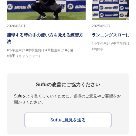
2026/03/01
2025/09/27
捕球する時の手の使い方を覚える練習方
ランニングスローに繋
法
#小学生向け
#中学生向け
#
#内野手
#小学生向け
#中学生向け
#高校生向け
#守備
#捕手（キャッチャー）
Sufuの改善にご協力ください
Sufuをより良くしていくために、皆様のご意見やご要望をお
聞かせください。
Sufuに意見を送る