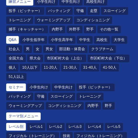
練習メニュー
小学生向け
中学生向け
高校生向け
投手（ピッチャー）
バッティング
守備
走塁
スローイング
トレーニング
ウォーミングアップ
コンディショニング
捕手（キャッチャー）
内野手
外野手
野手
その他一覧
Q&A
小学生低学年
小学生高学年
中学生
高校生
大学生
社会人
男
女
男女
部活動・体育会
クラブチーム
全国大会
県大会
市区町村大会（上位）
市区町村大会（下位）
個人
10人以下
11-20人
21-30人
31-40人
41-50人
51人以上
セミナー
小学生向け
中学生向け
投手（ピッチャー）
バッティング
守備
スローイング
トレーニング
ウォーミングアップ
コンディショニング
内野手
野手
テーマ別メニュー
レベル別
レベル1
レベル2
レベル3
レベル4
レベル5
フィジカル（トレーニング）
技術
フィジカル（トレーニング）