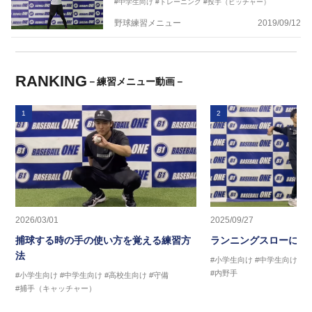
#中学生向け
#トレーニング
#投手（ピッチャー）
野球練習メニュー
2019/09/12
RANKING
－練習メニュー動画－
1
2
2026/03/01
2025/09/27
捕球する時の手の使い方を覚える練習方
ランニングスローに繋
法
#小学生向け
#中学生向け
#
#内野手
#小学生向け
#中学生向け
#高校生向け
#守備
#捕手（キャッチャー）