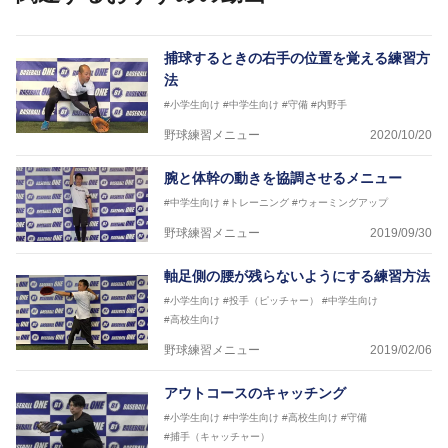
捕球するときの右手の位置を覚える練習方
法
#小学生向け
#中学生向け
#守備
#内野手
野球練習メニュー
2020/10/20
腕と体幹の動きを協調させるメニュー
#中学生向け
#トレーニング
#ウォーミングアップ
野球練習メニュー
2019/09/30
軸足側の腰が残らないようにする練習方法
#小学生向け
#投手（ピッチャー）
#中学生向け
#高校生向け
野球練習メニュー
2019/02/06
アウトコースのキャッチング
#小学生向け
#中学生向け
#高校生向け
#守備
#捕手（キャッチャー）