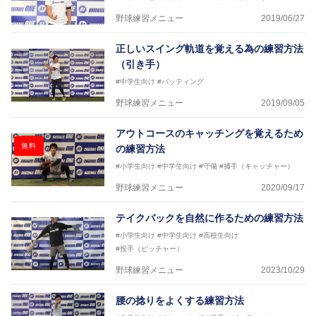
野球練習メニュー
2019/06/27
正しいスイング軌道を覚える為の練習方法
（引き手）
#中学生向け
#バッティング
野球練習メニュー
2019/09/05
アウトコースのキャッチングを覚えるため
無料
の練習方法
#小学生向け
#中学生向け
#守備
#捕手（キャッチャー）
野球練習メニュー
2020/09/17
テイクバックを自然に作るための練習方法
#小学生向け
#中学生向け
#高校生向け
#投手（ピッチャー）
野球練習メニュー
2023/10/29
腰の捻りをよくする練習方法