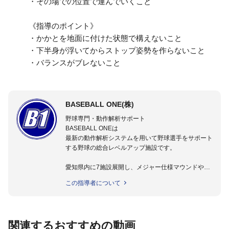
・その場での位置で運んでいくこと
《指導のポイント》
・かかとを地面に付けた状態で構えないこと
・下半身が浮いてからストップ姿勢を作らないこと
・バランスがブレないこと
BASEBALL ONE(株)
野球専門・動作解析サポート
BASEBALL ONEは
最新の動作解析システムを用いて野球選手をサポート
する野球の総合レベルアップ施設です。
愛知県内に7施設展開し、メジャー仕様マウンドやト
レーニング施設も設置しています。
この指導者について
動作解析システムを用いて、小学生からプロ野球選手
まで累計9,000人以上の選手をサポート。
個人はもちろんのこと、中・高・大学のチームサポー
トも実施。
関連するおすすめの動画