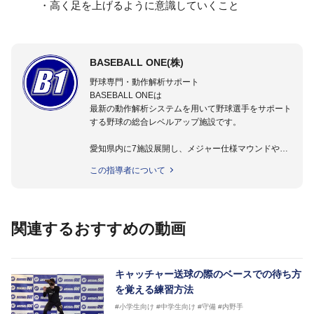
・高く足を上げるように意識していくこと
BASEBALL ONE(株)
野球専門・動作解析サポート
BASEBALL ONEは
最新の動作解析システムを用いて野球選手をサポート
する野球の総合レベルアップ施設です。
愛知県内に7施設展開し、メジャー仕様マウンドやト
レーニング施設も設置しています。
この指導者について
動作解析システムを用いて、小学生からプロ野球選手
まで累計9,000人以上の選手をサポート。
個人はもちろんのこと、中・高・大学のチームサポー
トも実施。
関連するおすすめの動画
キャッチャー送球の際のベースでの待ち方
を覚える練習方法
#小学生向け
#中学生向け
#守備
#内野手