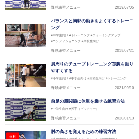
野球練習メニュー
2019/07/05
バランスと胸郭の動きをよくするトレーニ
ング
#中学生向け
#トレーニング
#ウォーミングアップ
#コンディショニング
#高校生向け
野球練習メニュー
2019/07/21
肩周りのチューブトレーニング⑳腕を振り
やすくする
#小学生向け
#中学生向け
#高校生向け
#トレーニング
野球練習メニュー
2021/09/10
前足の股関節に体重を乗せる練習方法
#中学生向け
#投手（ピッチャー）
野球練習メニュー
2020/01/13
肘の高さを覚えるための練習方法
無料