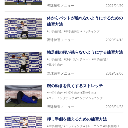
野球練習メニュー
2021/04/20
体からバットが離れないようにするための
練習方法
#小学生向け
#中学生向け
#バッティング
野球練習メニュー
2020/04/13
軸足側の腰が残らないようにする練習方法
#小学生向け
#投手（ピッチャー）
#中学生向け
#高校生向け
野球練習メニュー
2019/02/06
腕の動きを良くするストレッチ
#小学生向け
#中学生向け
#高校生向け
#ウォーミングアップ
#コンディショニング
野球練習メニュー
2023/04/28
押し手側を鍛えるための練習方法
#中学生向け
#バッティング
#トレーニング
#高校生向け