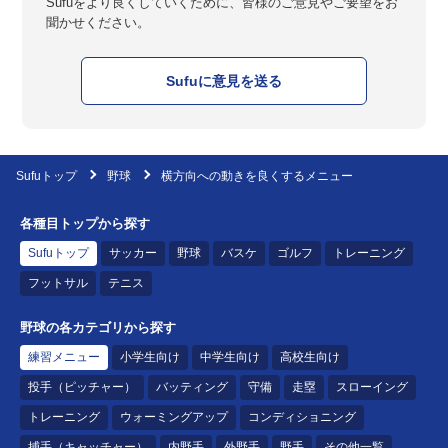
Sufuをより良くしていくために、皆様のご意見やご要望をお
聞かせください。
Sufuに意見を送る
Sufuトップ
野球
横方向への動きを良くするメニュー
各種目トップから探す
Sufuトップ
サッカー
野球
バスケ
ゴルフ
トレーニング
フットサル
テニス
野球の各カテゴリから探す
練習メニュー
小学生向け
中学生向け
高校生向け
投手（ピッチャー）
バッティング
守備
走塁
スローイング
トレーニング
ウォーミングアップ
コンディショニング
捕手（キャッチャー）
内野手
外野手
野手
その他一覧