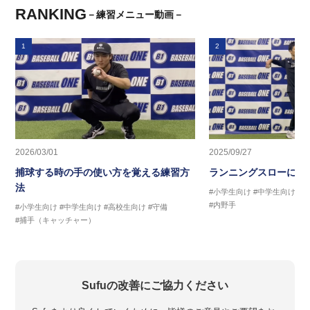
RANKING
－練習メニュー動画－
1
2
2026/03/01
2025/09/27
捕球する時の手の使い方を覚える練習方
ランニングスローに繋
法
#小学生向け
#中学生向け
#
#内野手
#小学生向け
#中学生向け
#高校生向け
#守備
#捕手（キャッチャー）
Sufuの改善にご協力ください