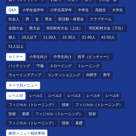
Q&A
小学生低学年
小学生高学年
中学生
高校生
大学生
社会人
男
女
男女
部活動・体育会
クラブチーム
全国大会
県大会
市区町村大会（上位）
市区町村大会（下位）
個人
10人以下
11-20人
21-30人
31-40人
41-50人
51人以上
セミナー
小学生向け
中学生向け
投手（ピッチャー）
バッティング
守備
スローイング
トレーニング
ウォーミングアップ
コンディショニング
内野手
野手
テーマ別メニュー
レベル別
レベル1
レベル2
レベル3
レベル4
レベル5
フィジカル（トレーニング）
技術
フィジカル（トレーニング）
技術
基礎
フィジカル（トレーニング）
技術
フィジカル（トレーニング）
技術
基礎
練習メニュー相談事例