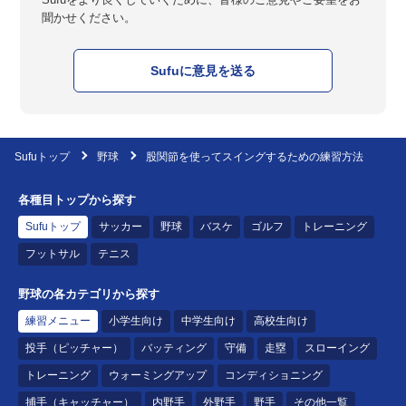
聞かせください。
Sufuに意見を送る
Sufuトップ
野球
股関節を使ってスイングするための練習方法
各種目トップから探す
Sufuトップ
サッカー
野球
バスケ
ゴルフ
トレーニング
フットサル
テニス
野球の各カテゴリから探す
練習メニュー
小学生向け
中学生向け
高校生向け
投手（ピッチャー）
バッティング
守備
走塁
スローイング
トレーニング
ウォーミングアップ
コンディショニング
捕手（キャッチャー）
内野手
外野手
野手
その他一覧