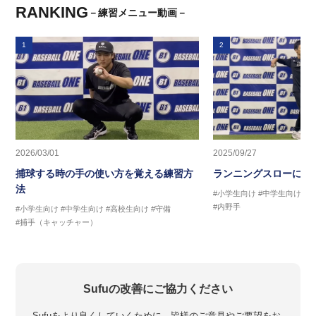
RANKING
－練習メニュー動画－
1
2
2026/03/01
2025/09/27
捕球する時の手の使い方を覚える練習方
ランニングスローに繋
法
#小学生向け
#中学生向け
#
#内野手
#小学生向け
#中学生向け
#高校生向け
#守備
#捕手（キャッチャー）
Sufuの改善にご協力ください
Sufuをより良くしていくために、皆様のご意見やご要望をお