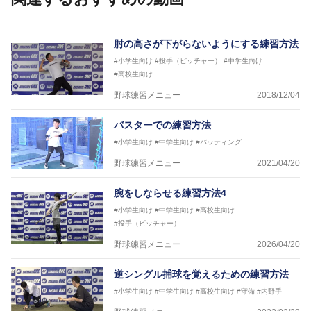
肘の高さが下がらないようにする練習方法
#小学生向け
#投手（ピッチャー）
#中学生向け
#高校生向け
野球練習メニュー
2018/12/04
バスターでの練習方法
#小学生向け
#中学生向け
#バッティング
野球練習メニュー
2021/04/20
腕をしならせる練習方法4
#小学生向け
#中学生向け
#高校生向け
#投手（ピッチャー）
野球練習メニュー
2026/04/20
逆シングル捕球を覚えるための練習方法
#小学生向け
#中学生向け
#高校生向け
#守備
#内野手