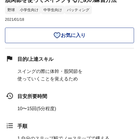
股関節を使ってスイングするための練習方法
野球
小学生向け
中学生向け
バッティング
2021/01/18
お気に入り
目的/上達スキル
スイングの際に体幹・股関節を
使っていくことを覚えるため
目安所要時間
10〜15回(5分程度)
手順
1.
自分のステップ幅でノーステップで構える