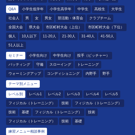
Q&A
小学生低学年
小学生高学年
中学生
高校生
大学生
社会人
男
女
男女
部活動・体育会
クラブチーム
全国大会
県大会
市区町村大会（上位）
市区町村大会（下位）
個人
10人以下
11-20人
21-30人
31-40人
41-50人
51人以上
セミナー
小学生向け
中学生向け
投手（ピッチャー）
バッティング
守備
スローイング
トレーニング
ウォーミングアップ
コンディショニング
内野手
野手
テーマ別メニュー
レベル別
レベル1
レベル2
レベル3
レベル4
レベル5
フィジカル（トレーニング）
技術
フィジカル（トレーニング）
技術
基礎
フィジカル（トレーニング）
技術
フィジカル（トレーニング）
技術
基礎
練習メニュー相談事例