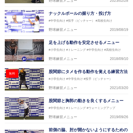
野球練習メニュー
2023/02/28
ナックルボールの握り方・投げ方
#中学生向け
#投手（ピッチャー）
#高校生向け
野球練習メニュー
2019/08/19
足を上げる動作を安定させるメニュー
#小学生向け
#トレーニング
#中学生向け
#高校生向け
野球練習メニュー
2018/09/10
股関節にタメを作る動作を覚える練習方法
無料
#小学生向け
#中学生向け
#投手（ピッチャー）
野球練習メニュー
2021/03/20
股関節と胸郭の動きを良くするメニュー
#中学生向け
#トレーニング
#ウォーミングアップ
野球練習メニュー
2019/09/26
前側の脇、肘が開かないようにするための