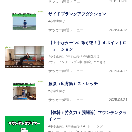
サッカー練習メニュー
2019/11/20
サイドプランクアブダクション
#小学生向け
サッカー練習メニュー
2026/04/18
【上手なターンに繋がる！】４ポイントロ
ーテーション
#小学生向け
#中学生向け
#高校生向け
#ウォーミングアップ
#家（自宅）でできる
サッカー練習メニュー
2019/04/12
脇腹（広背筋）ストレッチ
#小学生向け
サッカー練習メニュー
2025/05/24
【体幹＋持久力＋股関節】マウンテンクラ
イマー
#中学生向け
#高校生向け
#トレーニング
#ウォーミングアップ
#フィジカルトレーニング