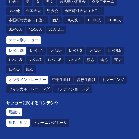
社会人
男
女
男女
部活動・体育会
クラブチーム
その他
全国大会
県大会
市区町村大会（上位）
市区町村大会（下位）
個人
10人以下
11-20人
21-30人
31-40人
41-50人
51人以上
テーマ別メニュー
レベル別
レベル1
レベル2
レベル3
レベル4
レベル5
レベル6
レベル7
レベル8
レベル9
観る
走る
運ぶ
止める
蹴る
オンライントレーナー
中学生向け
高校生向け
トレーニング
フィジカルトレーニング
コンディショニング
サッカーに関するコンテンツ
用語集
用具・用品
トレーニングボール