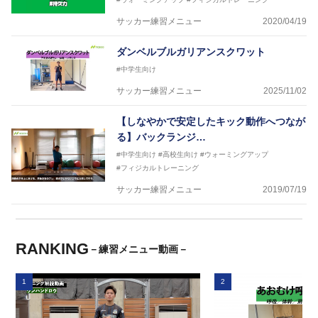
サッカー練習メニュー
2020/04/19
ダンベルブルガリアンスクワット
#中学生向け
サッカー練習メニュー
2025/11/02
【しなやかで安定したキック動作へつなが
る】バックランジ…
#中学生向け
#高校生向け
#ウォーミングアップ
#フィジカルトレーニング
サッカー練習メニュー
2019/07/19
RANKING
－練習メニュー動画－
1
2