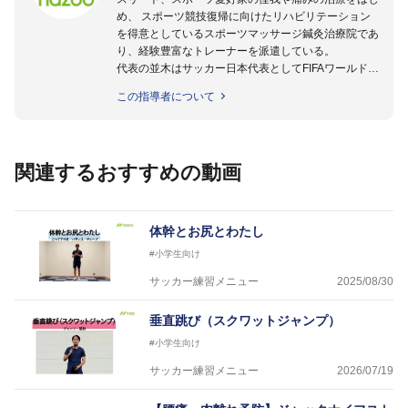
め、 スポーツ競技復帰に向けたリハビリテーション
を得意としているスポーツマッサージ鍼灸治療院であ
り、経験豊富なトレーナーを派遣している。
代表の並木はサッカー日本代表としてFIFAワールドカ
ップフランス大会、日韓大会、ドイツ大会に帯同。そ
この指導者について
のほかU-23日本代表のアスレティックトレーナーと
して４度のオリンピックに帯同しており、U-17ワー
ルドカップへの帯同実績もある。
また現在までにU-19サッカー日本代表、Jリーグ、各
関連するおすすめの動画
世代のサッカーを中心に、WJBL、社会人ラグビー、
ソフトボール、モトクロス、卓球、陸上、アーティス
トなど様々な競技や分野にアスレティックトレーナー
を派遣している。
体幹とお尻とわたし
さらには講演会やセミナー、専門学校などの教育機関
#小学生向け
に講師を派遣するなど後進育成にも力を入れている。
「一人一人の健康な人生をサポートする」を企業理念
サッカー練習メニュー
2025/08/30
として掲げ、世の中の人々の『健康』をあらゆる方向
からサポートし、一人一人の「楽しく、豊かに、生き
垂直跳び（スクワットジャンプ）
生きと」生きる、そんな『健康な人生』をサポートし
#小学生向け
ている。
サッカー練習メニュー
2026/07/19