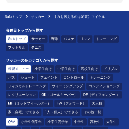
Sufuトップ
サッカー
【力を伝えるのは足裏】マイケル
各種目トップから探す
Sufuトップ
サッカー
野球
バスケ
ゴルフ
トレーニング
フットサル
テニス
サッカーの各カテゴリから探す
練習メニュー
小学生向け
中学生向け
高校生向け
ドリブル
パス
シュート
フェイント
コントロール
トレーニング
フィジカルトレーニング
ウォーミングアップ
コンディショニング
レクリエーション
GK（ゴールキーパー）
DF（ディフェンダー ）
MF（ミッドフィールダー）
FW（フォワード）
大人数
家（自宅）でできる
1人（個人）でできる
その他一覧
Q&A
小学生低学年
小学生高学年
中学生
高校生
大学生