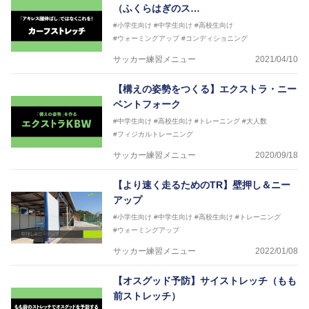
（ふくらはぎのス…
#小学生向け
#中学生向け
#高校生向け
#ウォーミングアップ
#コンディショニング
サッカー練習メニュー
2021/04/10
【構えの姿勢をつくる】エクストラ・ニー
ベントフォーク
#中学生向け
#高校生向け
#トレーニング
#大人数
#フィジカルトレーニング
サッカー練習メニュー
2020/09/18
【より速く走るためのTR】壁押し＆ニー
アップ
#小学生向け
#中学生向け
#高校生向け
#トレーニング
#ウォーミングアップ
サッカー練習メニュー
2022/01/08
【オスグッド予防】サイストレッチ（もも
前ストレッチ）