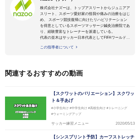
株式会社ナズーは、トップアスリートからジュニアア
スリート、スポーツ愛好家の怪我や痛みの治療をはじ
め、 スポーツ競技復帰に向けたリハビリテーション
を得意としているスポーツマッサージ鍼灸治療院であ
り、経験豊富なトレーナーを派遣している。
代表の並木はサッカー日本代表としてFIFAワールドカ
ップフランス大会、日韓大会、ドイツ大会に帯同。そ
この指導者について
のほかU-23日本代表のアスレティックトレーナーと
して４度のオリンピックに帯同しており、U-17ワー
ルドカップへの帯同実績もある。
また現在までにU-19サッカー日本代表、Jリーグ、各
関連するおすすめの動画
世代のサッカーを中心に、WJBL、社会人ラグビー、
ソフトボール、モトクロス、卓球、陸上、アーティス
トなど様々な競技や分野にアスレティックトレーナー
を派遣している。
【スクワットのバリエーション】スクワッ
さらには講演会やセミナー、専門学校などの教育機関
ト＆手あげ
に講師を派遣するなど後進育成にも力を入れている。
#小学生向け
#中学生向け
#高校生向け
#トレーニング
「一人一人の健康な人生をサポートする」を企業理念
#ウォーミングアップ
として掲げ、世の中の人々の『健康』をあらゆる方向
からサポートし、一人一人の「楽しく、豊かに、生き
サッカー練習メニュー
2020/05/13
生きと」生きる、そんな『健康な人生』をサポートし
ている。
【シンスプリント予防】カーフストレッチ