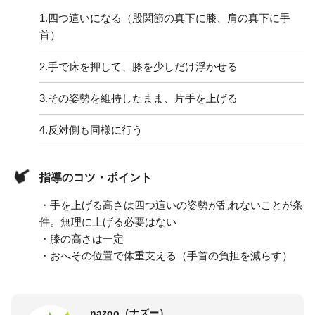
1.
四つ這いになる（股関節の真下に膝、肩の真下に手
首）
2.
手で床を押して、膝を少しだけ浮かせる
3.
その姿勢を維持したまま、片手を上げる
4.
反対側も同様に行う
指導のコツ・ポイント
・手を上げる高さは四つ這いの姿勢が乱れないことが条
件。無理に上げる必要はない
・膝の高さは一定
・おへその位置で体重支える（手首の負担を減らす）
nazoo（ナズー）