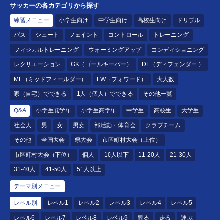
サッカーの各カテゴリから探す
練習メニュー
小学生向け
中学生向け
高校生向け
ドリブル
パス
シュート
フェイント
コントロール
トレーニング
フィジカルトレーニング
ウォーミングアップ
コンディショニング
レクリエーション
GK（ゴールキーパー）
DF（ディフェンダー ）
MF（ミッドフィールダー）
FW（フォワード）
大人数
家（自宅）でできる
1人（個人）でできる
その他一覧
Q&A
小学生低学年
小学生高学年
中学生
高校生
大学生
社会人
男
女
男女
部活動・体育会
クラブチーム
その他
全国大会
県大会
市区町村大会（上位）
市区町村大会（下位）
個人
10人以下
11-20人
21-30人
31-40人
41-50人
51人以上
テーマ別メニュー
レベル別
レベル1
レベル2
レベル3
レベル4
レベル5
レベル6
レベル7
レベル8
レベル9
観る
走る
運ぶ