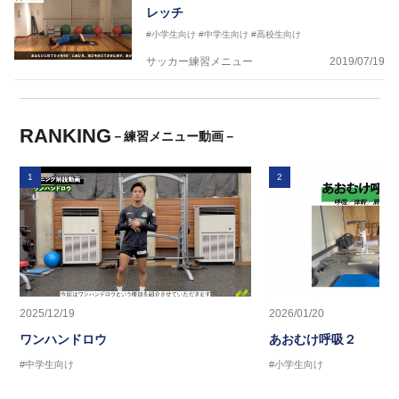
レッチ
#小学生向け
#中学生向け
#高校生向け
サッカー練習メニュー
2019/07/19
RANKING
－練習メニュー動画－
1
2
2025/12/19
2026/01/20
ワンハンドロウ
あおむけ呼吸２
#中学生向け
#小学生向け