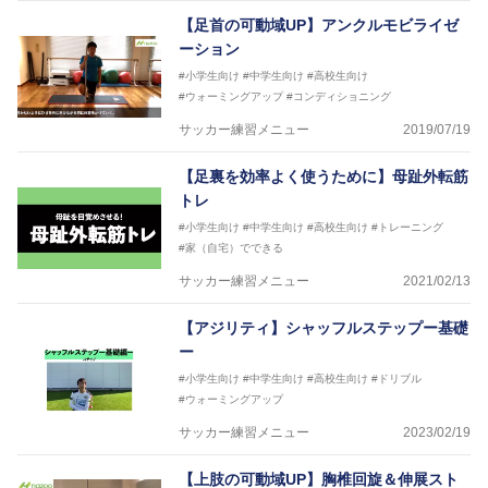
【足首の可動域UP】アンクルモビライゼ
ーション
#小学生向け
#中学生向け
#高校生向け
#ウォーミングアップ
#コンディショニング
サッカー練習メニュー
2019/07/19
【足裏を効率よく使うために】母趾外転筋
トレ
#小学生向け
#中学生向け
#高校生向け
#トレーニング
#家（自宅）でできる
サッカー練習メニュー
2021/02/13
【アジリティ】シャッフルステップー基礎
ー
#小学生向け
#中学生向け
#高校生向け
#ドリブル
#ウォーミングアップ
サッカー練習メニュー
2023/02/19
【上肢の可動域UP】胸椎回旋＆伸展スト