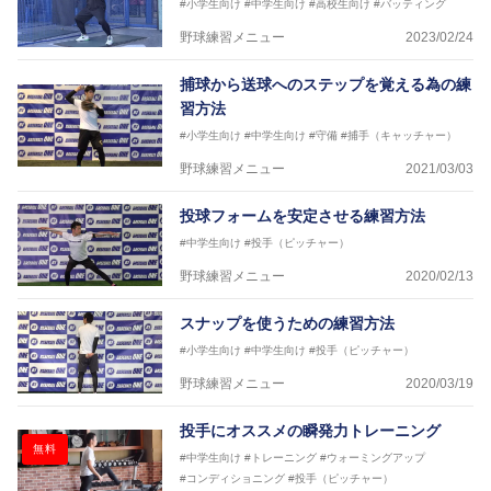
#小学生向け
#中学生向け
#高校生向け
#バッティング
野球練習メニュー
2023/02/24
捕球から送球へのステップを覚える為の練
習方法
#小学生向け
#中学生向け
#守備
#捕手（キャッチャー）
野球練習メニュー
2021/03/03
投球フォームを安定させる練習方法
#中学生向け
#投手（ピッチャー）
野球練習メニュー
2020/02/13
スナップを使うための練習方法
#小学生向け
#中学生向け
#投手（ピッチャー）
野球練習メニュー
2020/03/19
投手にオススメの瞬発力トレーニング
無料
#中学生向け
#トレーニング
#ウォーミングアップ
#コンディショニング
#投手（ピッチャー）