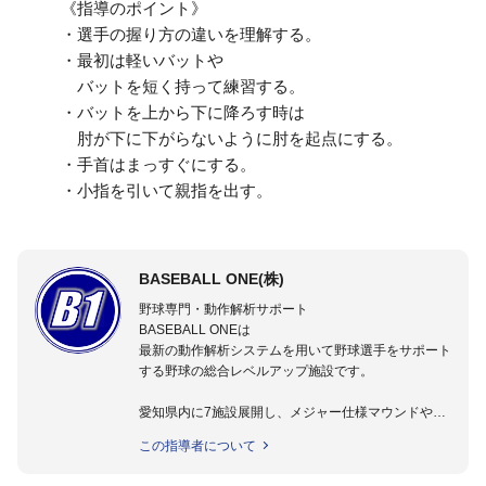
《指導のポイント》
・選手の握り方の違いを理解する。
・最初は軽いバットや
バットを短く持って練習する。
・バットを上から下に降ろす時は
肘が下に下がらないように肘を起点にする。
・手首はまっすぐにする。
・小指を引いて親指を出す。
BASEBALL ONE(株)
野球専門・動作解析サポート
BASEBALL ONEは
最新の動作解析システムを用いて野球選手をサポート
する野球の総合レベルアップ施設です。
愛知県内に7施設展開し、メジャー仕様マウンドやト
レーニング施設も設置しています。
この指導者について
動作解析システムを用いて、小学生からプロ野球選手
まで累計9,000人以上の選手をサポート。