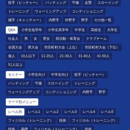
投手（ピッチャー）
バッティング
守備
走塁
スローイング
トレーニング
ウォーミングアップ
コンディショニング
捕手（キャッチャー）
内野手
外野手
野手
その他一覧
Q&A
小学生低学年
小学生高学年
中学生
高校生
大学生
社会人
男
女
男女
部活動・体育会
クラブチーム
全国大会
県大会
市区町村大会（上位）
市区町村大会（下位）
個人
10人以下
11-20人
21-30人
31-40人
41-50人
51人以上
セミナー
小学生向け
中学生向け
投手（ピッチャー）
バッティング
守備
スローイング
トレーニング
ウォーミングアップ
コンディショニング
内野手
野手
テーマ別メニュー
レベル別
レベル1
レベル2
レベル3
レベル4
レベル5
フィジカル（トレーニング）
技術
フィジカル（トレーニング）
技術
基礎
フィジカル（トレーニング）
技術