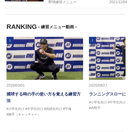
野球練習メニュー
2021/11/04
RANKING
－練習メニュー動画－
1
2
2026/03/01
2025/09/27
捕球する時の手の使い方を覚える練習方
ランニングスローに繋
法
#小学生向け
#中学生向け
#
#内野手
#小学生向け
#中学生向け
#高校生向け
#守備
#捕手（キャッチャー）