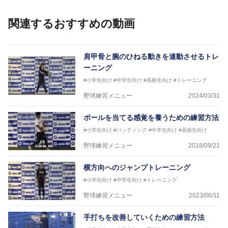
個人はもちろんのこと、中・高・大学のチームサポー
トも実施。
関連するおすすめの動画
肩甲骨と腕のひねる動きを連動させるトレ
ーニング
#小学生向け
#中学生向け
#高校生向け
#トレーニング
野球練習メニュー
2024/03/31
ボールを当てる感覚を養うための練習方法
#小学生向け
#バッティング
#中学生向け
#高校生向け
野球練習メニュー
2018/09/21
横方向へのジャンプトレーニング
#小学生向け
#中学生向け
#トレーニング
野球練習メニュー
2023/06/11
手打ちを改善していくための練習方法