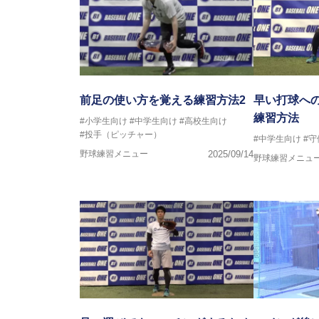
前足の使い方を覚える練習方法2
早い打球へ
練習方法
#小学生向け
#中学生向け
#高校生向け
#投手（ピッチャー）
#中学生向け
#守
野球練習メニュー
2025/09/14
野球練習メニュ