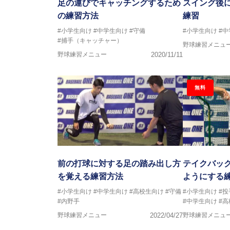
足の運びでキャッチングするため
スイング後
の練習方法
練習
#小学生向け
#中学生向け
#守備
#小学生向け
#
#捕手（キャッチャー）
野球練習メニュ
野球練習メニュー
2020/11/11
無料
前の打球に対する足の踏み出し方
テイクバッ
を覚える練習方法
ようにする
#小学生向け
#中学生向け
#高校生向け
#守備
#小学生向け
#
#内野手
#中学生向け
#
野球練習メニュー
2022/04/27
野球練習メニュ