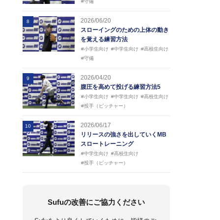
#守備
2026/06/20
8
スローイングのための上体の動き
を覚える練習方法
#小学生向け
#中学生向け
#高校生向け
#守備
2026/04/20
9
腹圧を高めて投げる練習方法5
#小学生向け
#中学生向け
#高校生向け
#投手（ピッチャー）
2026/06/17
10
リリースの強さを出していくMB
スロートレーニング
#中学生向け
#高校生向け
#投手（ピッチャー）
Sufuの改善にご協力ください