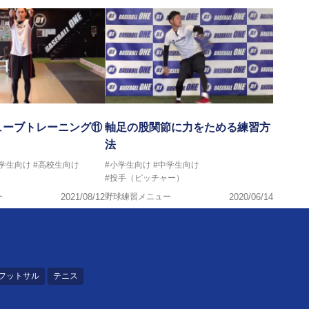
ューブトレーニング⑪
軸足の股関節に力をためる練習方
法
中学生向け
#高校生向け
#小学生向け
#中学生向け
#投手（ピッチャー）
ー
2021/08/12
野球練習メニュー
2020/06/14
フットサル
テニス