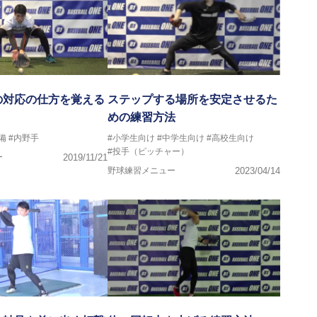
の対応の仕方を覚える
ステップする場所を安定させるた
めの練習方法
備
#内野手
#小学生向け
#中学生向け
#高校生向け
#投手（ピッチャー）
ー
2019/11/21
野球練習メニュー
2023/04/14