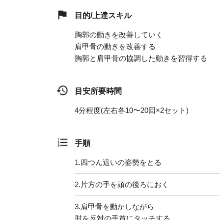
目的/上達スキル
胸郭の動きを改善していく
肩甲骨の動きを改善する
胸郭と肩甲骨の協調した動きを習得する
目安所要時間
4分程度(左右各10〜20回×2セット)
手順
1.
四つん這いの姿勢をとる
2.
片方の手を頭の後ろにおく
3.
肩甲骨を動かしながら
肘を反対の手首にタッチする