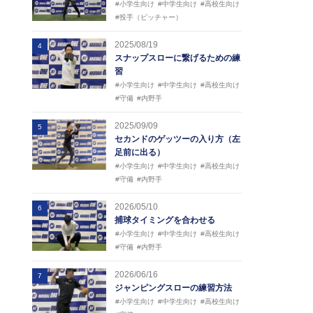
#小学生向け
#中学生向け
#高校生向け
#投手（ピッチャー）
2025/08/19
4
スナップスローに繋げるための練
習
#小学生向け
#中学生向け
#高校生向け
#守備
#内野手
2025/09/09
5
セカンドのゲッツーの入り方（左
足前に出る）
#小学生向け
#中学生向け
#高校生向け
#守備
#内野手
2026/05/10
6
捕球タイミングを合わせる
#小学生向け
#中学生向け
#高校生向け
#守備
#内野手
2026/06/16
7
ジャンピングスローの練習方法
#小学生向け
#中学生向け
#高校生向け