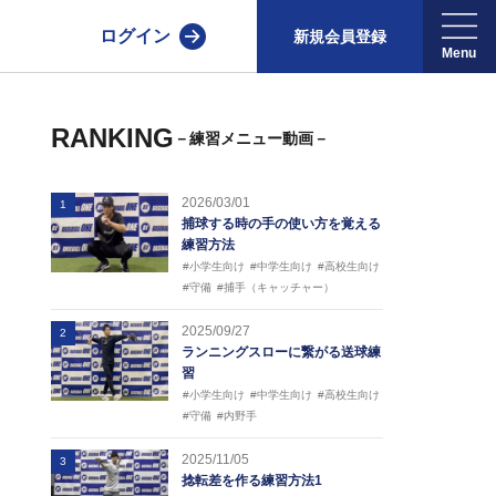
ログイン
新規会員登録
RANKING
－練習メニュー動画－
2026/03/01
1
捕球する時の手の使い方を覚える
練習方法
#小学生向け
#中学生向け
#高校生向け
#守備
#捕手（キャッチャー）
2025/09/27
2
ランニングスローに繋がる送球練
習
#小学生向け
#中学生向け
#高校生向け
#守備
#内野手
2025/11/05
3
捻転差を作る練習方法1