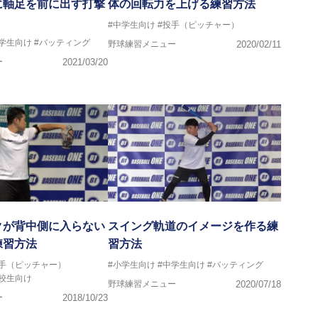
に軸足を前に出す打撃
体の回転力を上げる練習方法
#中学生向け
#投手（ピッチャー）
中学生向け
#バッティング
野球練習メニュー
2020/02/11
ー
2021/03/20
クが背中側に入らない
スイング軌道のイメージを作る練
練習方法
習方法
投手（ピッチャー）
#小学生向け
#中学生向け
#バッティング
高校生向け
野球練習メニュー
2020/07/18
ー
2018/10/23