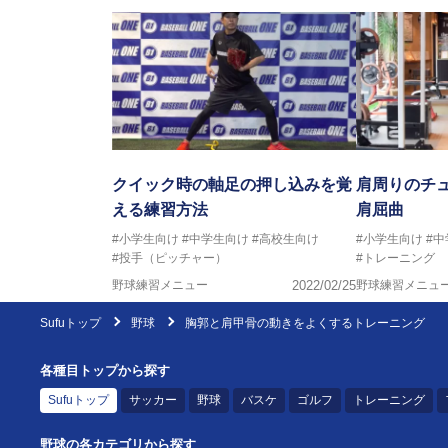
クイック時の軸足の押し込みを覚
肩周りのチ
える練習方法
肩屈曲
#小学生向け
#中学生向け
#高校生向け
#小学生向け
#
#投手（ピッチャー）
#トレーニング
野球練習メニュー
2022/02/25
野球練習メニュ
Sufuトップ
野球
胸郭と肩甲骨の動きをよくするトレーニング
各種目トップから探す
Sufuトップ
サッカー
野球
バスケ
ゴルフ
トレーニング
野球の各カテゴリから探す