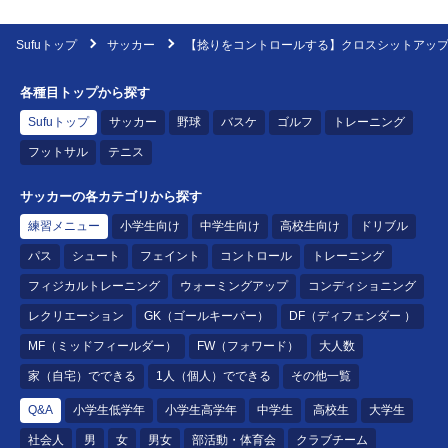
Sufuトップ
サッカー
【捻りをコントロールする】クロスシットアッ
各種目トップから探す
Sufuトップ
サッカー
野球
バスケ
ゴルフ
トレーニング
フットサル
テニス
サッカーの各カテゴリから探す
練習メニュー
小学生向け
中学生向け
高校生向け
ドリブル
パス
シュート
フェイント
コントロール
トレーニング
フィジカルトレーニング
ウォーミングアップ
コンディショニング
レクリエーション
GK（ゴールキーパー）
DF（ディフェンダー ）
MF（ミッドフィールダー）
FW（フォワード）
大人数
家（自宅）でできる
1人（個人）でできる
その他一覧
Q&A
小学生低学年
小学生高学年
中学生
高校生
大学生
社会人
男
女
男女
部活動・体育会
クラブチーム