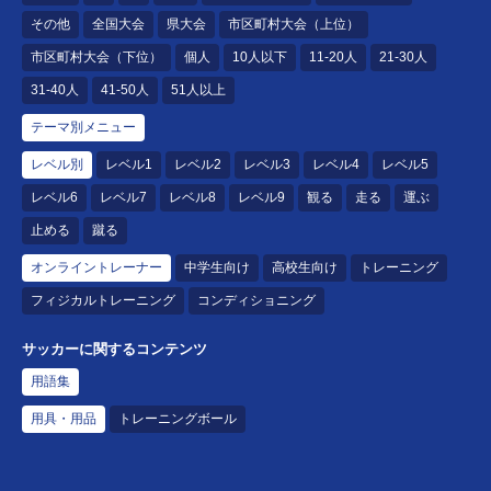
その他
全国大会
県大会
市区町村大会（上位）
市区町村大会（下位）
個人
10人以下
11-20人
21-30人
31-40人
41-50人
51人以上
テーマ別メニュー
レベル別
レベル1
レベル2
レベル3
レベル4
レベル5
レベル6
レベル7
レベル8
レベル9
観る
走る
運ぶ
止める
蹴る
オンライントレーナー
中学生向け
高校生向け
トレーニング
フィジカルトレーニング
コンディショニング
サッカーに関するコンテンツ
用語集
用具・用品
トレーニングボール