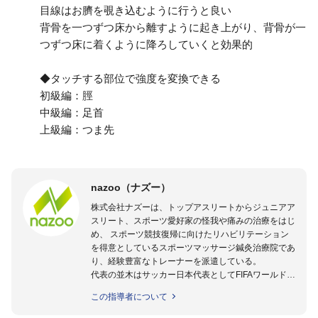
目線はお臍を覗き込むように行うと良い
背骨を一つずつ床から離すように起き上がり、背骨が一
つずつ床に着くように降ろしていくと効果的
◆タッチする部位で強度を変換できる
初級編：脛
中級編：足首
上級編：つま先
nazoo（ナズー）
株式会社ナズーは、トップアスリートからジュニアア
スリート、スポーツ愛好家の怪我や痛みの治療をはじ
め、 スポーツ競技復帰に向けたリハビリテーション
を得意としているスポーツマッサージ鍼灸治療院であ
り、経験豊富なトレーナーを派遣している。
代表の並木はサッカー日本代表としてFIFAワールドカ
ップフランス大会、日韓大会、ドイツ大会に帯同。そ
この指導者について
のほかU-23日本代表のアスレティックトレーナーと
して４度のオリンピックに帯同しており、U-17ワー