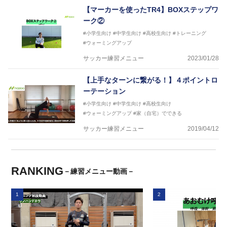
【マーカーを使ったTR4】BOXステップワ
ーク②
#小学生向け
#中学生向け
#高校生向け
#トレーニング
#ウォーミングアップ
サッカー練習メニュー
2023/01/28
【上手なターンに繋がる！】４ポイントロ
ーテーション
#小学生向け
#中学生向け
#高校生向け
#ウォーミングアップ
#家（自宅）でできる
サッカー練習メニュー
2019/04/12
RANKING
－練習メニュー動画－
1
2