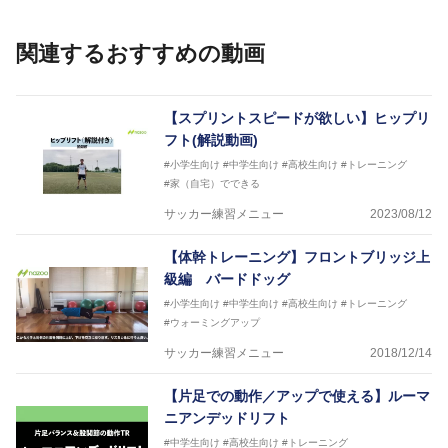
ルドカップへの帯同実績もある。
また現在までにU-19サッカー日本代表、Jリーグ、各
関連するおすすめの動画
世代のサッカーを中心に、WJBL、社会人ラグビー、
ソフトボール、モトクロス、卓球、陸上、アーティス
トなど様々な競技や分野にアスレティックトレーナー
を派遣している。
【スプリントスピードが欲しい】ヒップリ
さらには講演会やセミナー、専門学校などの教育機関
フト(解説動画)
に講師を派遣するなど後進育成にも力を入れている。
#小学生向け
#中学生向け
#高校生向け
#トレーニング
「一人一人の健康な人生をサポートする」を企業理念
#家（自宅）でできる
として掲げ、世の中の人々の『健康』をあらゆる方向
からサポートし、一人一人の「楽しく、豊かに、生き
サッカー練習メニュー
2023/08/12
生きと」生きる、そんな『健康な人生』をサポートし
ている。
【体幹トレーニング】フロントブリッジ上
級編 バードドッグ
#小学生向け
#中学生向け
#高校生向け
#トレーニング
#ウォーミングアップ
サッカー練習メニュー
2018/12/14
【片足での動作／アップで使える】ルーマ
ニアンデッドリフト
#中学生向け
#高校生向け
#トレーニング