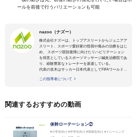
ールを前後で行うバリエーションも可能
nazoo（ナズー）
株式会社ナズーは、トップアスリートからジュニアア
スリート、スポーツ愛好家の怪我や痛みの治療をはじ
め、 スポーツ競技復帰に向けたリハビリテーション
を得意としているスポーツマッサージ鍼灸治療院であ
り、経験豊富なトレーナーを派遣している。
代表の並木はサッカー日本代表としてFIFAワールドカ
ップフランス大会、日韓大会、ドイツ大会に帯同。そ
この指導者について
のほかU-23日本代表のアスレティックトレーナーと
して４度のオリンピックに帯同しており、U-17ワー
ルドカップへの帯同実績もある。
また現在までにU-19サッカー日本代表、Jリーグ、各
関連するおすすめの動画
世代のサッカーを中心に、WJBL、社会人ラグビー、
ソフトボール、モトクロス、卓球、陸上、アーティス
トなど様々な競技や分野にアスレティックトレーナー
を派遣している。
体幹ローテーション②
さらには講演会やセミナー、専門学校などの教育機関
#小学生向け
#中学生向け
#高校生向け
#トレーニング
に講師を派遣するなど後進育成にも力を入れている。