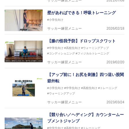
サッカー練習メニュー
2021/07/08
壁があればできる！呼吸トレーニング
#小学生向け
サッカー練習メニュー
2026/02/18
【膝の怪我予防】ドロップスクワット
#中学生向け
#高校生向け
#ウォーミングアップ
#コンディショニング
#フィジカルトレーニング
サッカー練習メニュー
2019/02/20
【アップ前に！お尻を刺激】四つ這い股関
節外転
#小学生向け
#中学生向け
#高校生向け
#トレーニング
#ウォーミングアップ
サッカー練習メニュー
2023/03/24
【競り合い／ヘディング】カウンタームー
ブメントジャンプ
#中学生向け
#高校生向け
#トレーニング