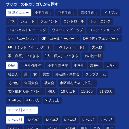
サッカーの各カテゴリから探す
練習メニュー
小学生向け
中学生向け
高校生向け
ドリブル
パス
シュート
フェイント
コントロール
トレーニング
フィジカルトレーニング
ウォーミングアップ
コンディショニング
レクリエーション
GK（ゴールキーパー）
DF（ディフェンダー ）
MF（ミッドフィールダー）
FW（フォワード）
大人数
家（自宅）でできる
1人（個人）でできる
その他一覧
Q&A
小学生低学年
小学生高学年
中学生
高校生
大学生
社会人
男
女
男女
部活動・体育会
クラブチーム
その他
全国大会
県大会
市区町村大会（上位）
市区町村大会（下位）
個人
10人以下
11-20人
21-30人
31-40人
41-50人
51人以上
テーマ別メニュー
レベル別
レベル1
レベル2
レベル3
レベル4
レベル5
レベル6
レベル7
レベル8
レベル9
観る
走る
運ぶ