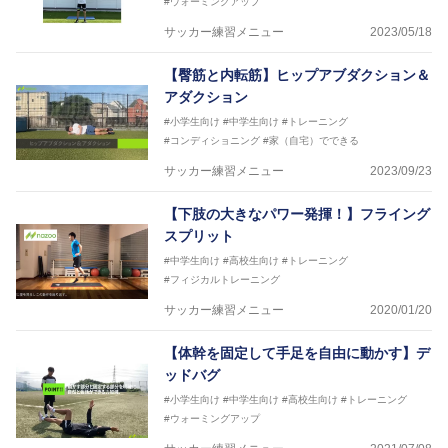
#ウォーミングアップ
「一人一人の健康な人生をサポートする」を企業理念
として掲げ、世の中の人々の『健康』をあらゆる方向
サッカー練習メニュー
2023/05/18
からサポートし、一人一人の「楽しく、豊かに、生き
生きと」生きる、そんな『健康な人生』をサポートし
【臀筋と内転筋】ヒップアブダクション＆
ている。
アダクション
#小学生向け
#中学生向け
#トレーニング
#コンディショニング
#家（自宅）でできる
サッカー練習メニュー
2023/09/23
【下肢の大きなパワー発揮！】フライング
スプリット
#中学生向け
#高校生向け
#トレーニング
#フィジカルトレーニング
サッカー練習メニュー
2020/01/20
【体幹を固定して手足を自由に動かす】デ
ッドバグ
#小学生向け
#中学生向け
#高校生向け
#トレーニング
#ウォーミングアップ