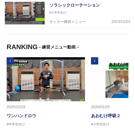
ソラシックローテーション
#小学生向け
サッカー練習メニュー
2023/12/23
RANKING
－練習メニュー動画－
1
2
2025/12/19
2026/01/20
ワンハンドロウ
あおむけ呼吸２
#中学生向け
#小学生向け