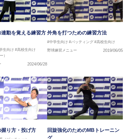
の連動を覚える練習方
外角を打つための練習方法
#中学生向け
#バッティング
#高校生向け
中学生向け
#高校生向け
野球練習メニュー
2019/06/05
ー）
ー
2024/06/28
の握り方・投げ方
回旋強化のためのMBトレーニン
グ