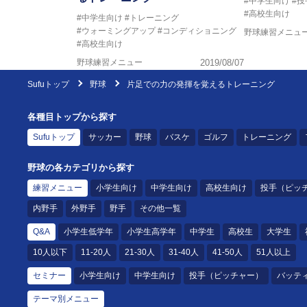
#中学生向け
#
#高校生向け
#中学生向け
#トレーニング
#ウォーミングアップ
#コンディショニング
野球練習メニュ
#高校生向け
野球練習メニュー
2019/08/07
Sufuトップ
野球
片足での力の発揮を覚えるトレーニング
各種目トップから探す
Sufuトップ
サッカー
野球
バスケ
ゴルフ
トレーニング
野球の各カテゴリから探す
練習メニュー
小学生向け
中学生向け
高校生向け
投手（ピッ
内野手
外野手
野手
その他一覧
Q&A
小学生低学年
小学生高学年
中学生
高校生
大学生
10人以下
11-20人
21-30人
31-40人
41-50人
51人以上
セミナー
小学生向け
中学生向け
投手（ピッチャー）
バッテ
テーマ別メニュー