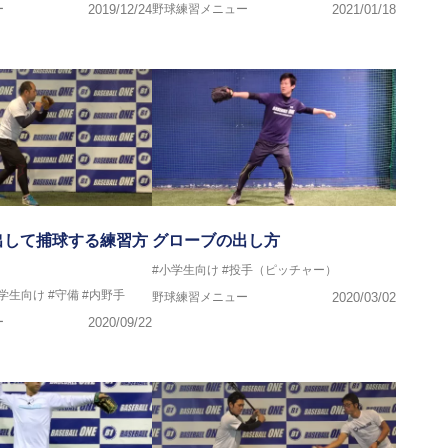
ー
2019/12/24
野球練習メニュー
2021/01/18
出して捕球する練習方
グローブの出し方
#小学生向け
#投手（ピッチャー）
中学生向け
#守備
#内野手
野球練習メニュー
2020/03/02
ー
2020/09/22