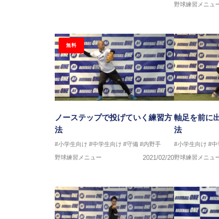
野球練習メニュ
無料
ノーステップで投げていく練習方
軸足を前に
法
法
#小学生向け
#中学生向け
#守備
#内野手
#小学生向け
#
野球練習メニュー
2021/02/20
野球練習メニュ