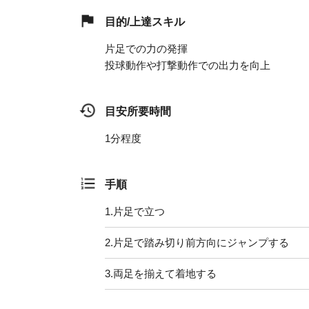
目的/上達スキル
片足での力の発揮
投球動作や打撃動作での出力を向上
目安所要時間
1分程度
手順
1.
片足で立つ
2.
片足で踏み切り前方向にジャンプする
3.
両足を揃えて着地する