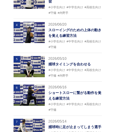
習
#小学生向け
#中学生向け
#高校生向け
#守備
#内野手
2026/06/20
4
スローイングのための上体の動き
を覚える練習方法
#小学生向け
#中学生向け
#高校生向け
#守備
2026/05/10
5
捕球タイミングを合わせる
#小学生向け
#中学生向け
#高校生向け
#守備
#内野手
2026/06/16
6
ショートスローに繋がる動作を覚
える練習方法
#小学生向け
#中学生向け
#高校生向け
#守備
2026/05/14
7
捕球時に足が止まってしまう選手