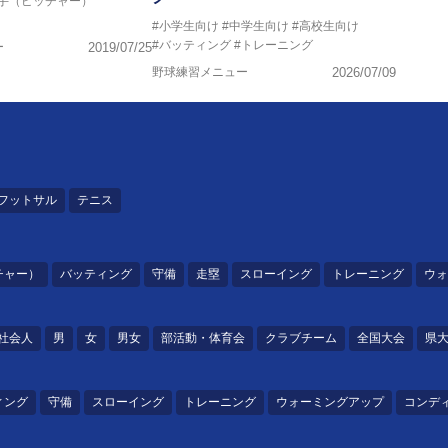
投手（ピッチャー）
#小学生向け
#中学生向け
#高校生向け
#バッティング
#トレーニング
ー
2019/07/25
野球練習メニュー
2026/07/09
フットサル
テニス
チャー）
バッティング
守備
走塁
スローイング
トレーニング
ウォ
社会人
男
女
男女
部活動・体育会
クラブチーム
全国大会
県
ィング
守備
スローイング
トレーニング
ウォーミングアップ
コンデ