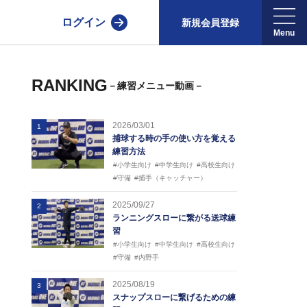
ログイン
新規会員登録
RANKING
－練習メニュー動画－
2026/03/01
1
捕球する時の手の使い方を覚える
練習方法
#小学生向け
#中学生向け
#高校生向け
#守備
#捕手（キャッチャー）
2025/09/27
2
ランニングスローに繋がる送球練
習
#小学生向け
#中学生向け
#高校生向け
#守備
#内野手
2025/08/19
3
スナップスローに繋げるための練