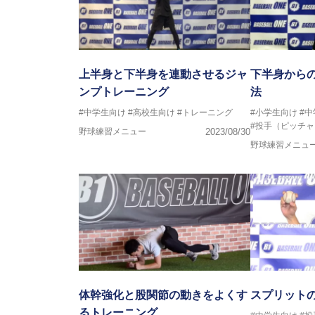
上半身と下半身を連動させるジャ
下半身から
ンプトレーニング
法
#中学生向け
#高校生向け
#トレーニング
#小学生向け
#
#投手（ピッチャ
野球練習メニュー
2023/08/30
野球練習メニュ
体幹強化と股関節の動きをよくす
スプリット
るトレーニング