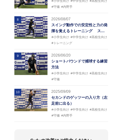
#小学生向け
#中学生向け
#高校生向け
#守備
#内野手
2026/08/07
8
スイング動作での安定性と力の発
揮を覚えるトレーニング ス…
#小学生向け
#中学生向け
#高校生向け
#トレーニング
2026/06/20
9
ショートバウンドで捕球する練習
方法
#小学生向け
#中学生向け
#高校生向け
#守備
2025/09/09
10
セカンドのゲッツーの入り方（左
足前に出る）
#小学生向け
#中学生向け
#高校生向け
#守備
#内野手