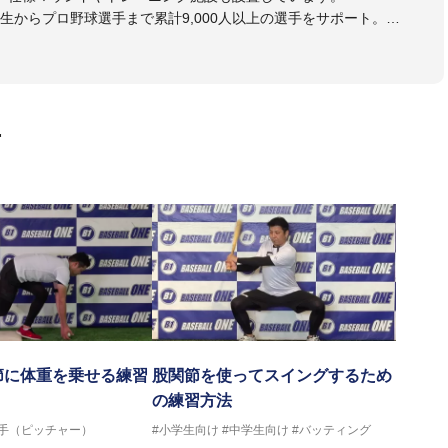
生からプロ野球選手まで累計9,000人以上の選手をサポート。
大学のチームサポートも実施。
画
節に体重を乗せる練習
股関節を使ってスイングするため
の練習方法
投手（ピッチャー）
#小学生向け
#中学生向け
#バッティング