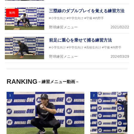
三塁線のダブルプレイを覚える練習方法
無料
#小学生向け
#中学生向け
#守備
#内野手
野球練習メニュー
2021/02/22
前足に重心を乗せて捕る練習方法
#小学生向け
#中学生向け
#高校生向け
#守備
#内野手
野球練習メニュー
2024/03/29
RANKING
－練習メニュー動画－
1
2