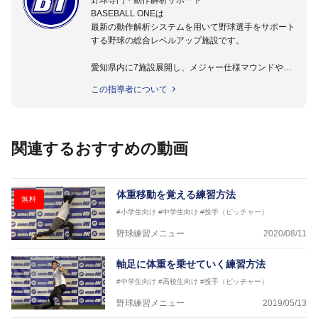
野球専門・動作解析サポート
BASEBALL ONEは
最新の動作解析システムを用いて野球選手をサポート
する野球の総合レベルアップ施設です。
愛知県内に7施設展開し、メジャー仕様マウンドやト
レーニング施設も設置しています。
この指導者について
動作解析システムを用いて、小学生からプロ野球選手
まで累計9,000人以上の選手をサポート。
個人はもちろんのこと、中・高・大学のチームサポー
トも実施。
関連するおすすめの動画
体重移動を覚える練習方法
無料
#小学生向け
#中学生向け
#投手（ピッチャー）
野球練習メニュー
2020/08/11
軸足に体重を乗せていく練習方法
#中学生向け
#高校生向け
#投手（ピッチャー）
野球練習メニュー
2019/05/13