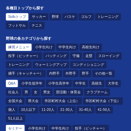
各種目トップから探す
Sufuトップ
サッカー
野球
バスケ
ゴルフ
トレーニング
フットサル
テニス
野球の各カテゴリから探す
練習メニュー
小学生向け
中学生向け
高校生向け
投手（ピッチャー）
バッティング
守備
走塁
スローイング
トレーニング
ウォーミングアップ
コンディショニング
捕手（キャッチャー）
内野手
外野手
野手
その他一覧
Q&A
小学生低学年
小学生高学年
中学生
高校生
大学生
社会人
男
女
男女
部活動・体育会
クラブチーム
全国大会
県大会
市区町村大会（上位）
市区町村大会（下位）
個人
10人以下
11-20人
21-30人
31-40人
41-50人
51人以上
セミナー
小学生向け
中学生向け
投手（ピッチャー）