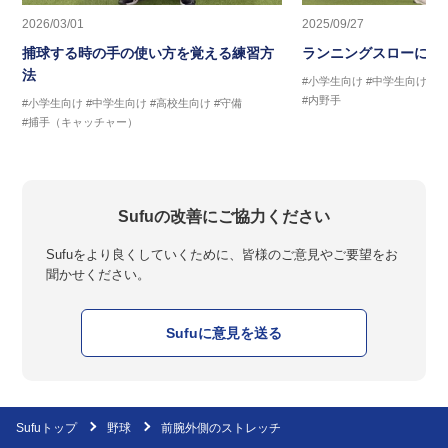
2026/03/01
2025/09/27
捕球する時の手の使い方を覚える練習方
ランニングスローに繋
法
#小学生向け
#中学生向け
#
#内野手
#小学生向け
#中学生向け
#高校生向け
#守備
#捕手（キャッチャー）
Sufuの改善にご協力ください
Sufuをより良くしていくために、皆様のご意見やご要望をお
聞かせください。
Sufuに意見を送る
Sufuトップ
野球
前腕外側のストレッチ