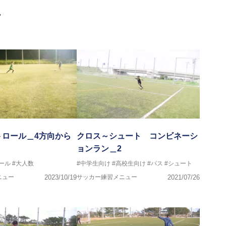
画
トロール＿4方向から
クロス～シュート コンビネーシ
ョンラン＿2
ール
#大人数
#中学生向け
#高校生向け
#パス
#シュート
ニュー
2023/10/19
サッカー練習メニュー
2021/07/26