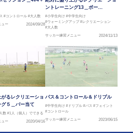
ントレーニング13＿ボー…
ス
#コントロール
#大人数
#小学生向け
#中学生向け
#ウォーミングアップ
#レクリエーション
ニュー
2024/09/28
#大人数
サッカー練習メニュー
2024/11/13
上がるレクリエーショ
パス＆コントロール＆ドリブル
ング５＿バー当て
#中学生向け
#ドリブル
#パス
#フェイント
#コントロール
人数
#1人（個人）でできる
サッカー練習メニュー
2023/06/15
ニュー
2020/04/16