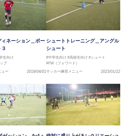
ディネーション＿ボー
シュートトレーニング＿アングル
～３
シュート
中学生向け
#中学生向け
#高校生向け
#シュート
ップ
#FW（フォワード）
ニュー
2019/04/01
サッカー練習メニュー
2023/01/22
ポゼッション＿4v4＋
絶対に盛り上がるレクリエーショ