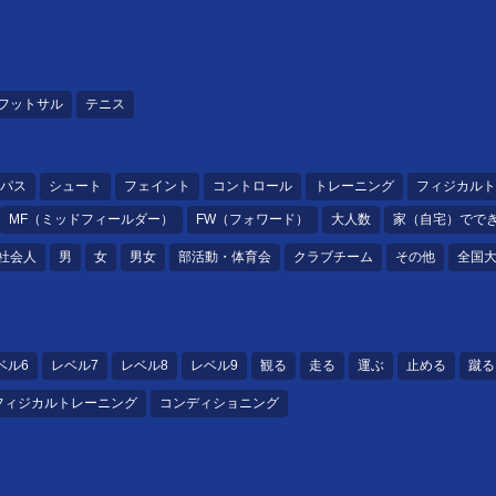
フットサル
テニス
パス
シュート
フェイント
コントロール
トレーニング
フィジカルト
MF（ミッドフィールダー）
FW（フォワード）
大人数
家（自宅）でで
社会人
男
女
男女
部活動・体育会
クラブチーム
その他
全国
ベル6
レベル7
レベル8
レベル9
観る
走る
運ぶ
止める
蹴る
フィジカルトレーニング
コンディショニング