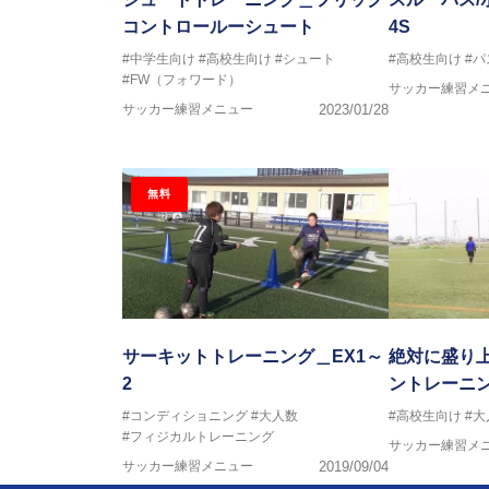
コントロールーシュート
4S
#中学生向け
#高校生向け
#シュート
#高校生向け
#パ
#FW（フォワード）
サッカー練習メ
サッカー練習メニュー
2023/01/28
無料
サーキットトレーニング＿EX1～
絶対に盛り
2
ントレーニ
#コンディショニング
#大人数
#高校生向け
#大
#フィジカルトレーニング
サッカー練習メ
サッカー練習メニュー
2019/09/04