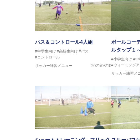
パス＆コントロール4人組
ボールコー
ルタップ１
#中学生向け
#高校生向け
#パス
#コントロール
#小学生向け
#
#ウォーミングア
サッカー練習メニュー
2021/06/10
サッカー練習メ
シュートトレーニング＿フリック
スルーパス/