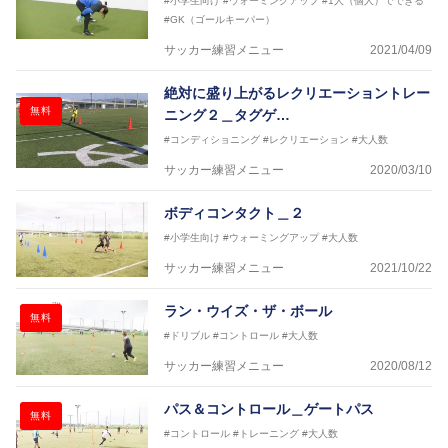
#小学生向け
#ウォーミングアップ
#1人（個人）でできる
#GK（ゴールキーパー）
サッカー練習メニュー
2021/04/09
絶対に盛り上がるレクリエーショントレー
無料
ニング２＿タグゲ…
#コンディショニング
#レクリエーション
#大人数
サッカー練習メニュー
2020/03/10
ボディコンタクト＿２
#小学生向け
#ウォーミングアップ
#大人数
サッカー練習メニュー
2021/10/22
ラン・ウイズ・ザ・ボール
無料
#ドリブル
#コントロール
#大人数
サッカー練習メニュー
2020/08/12
パス＆コントロール＿ゲートパス
無料
#コントロール
#トレーニング
#大人数