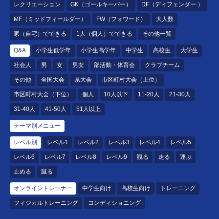
レクリエーション
GK（ゴールキーパー）
DF（ディフェンダー ）
MF（ミッドフィールダー）
FW（フォワード）
大人数
家（自宅）でできる
1人（個人）でできる
その他一覧
Q&A
小学生低学年
小学生高学年
中学生
高校生
大学生
社会人
男
女
男女
部活動・体育会
クラブチーム
その他
全国大会
県大会
市区町村大会（上位）
市区町村大会（下位）
個人
10人以下
11-20人
21-30人
31-40人
41-50人
51人以上
テーマ別メニュー
レベル別
レベル1
レベル2
レベル3
レベル4
レベル5
レベル6
レベル7
レベル8
レベル9
観る
走る
運ぶ
止める
蹴る
オンライントレーナー
中学生向け
高校生向け
トレーニング
フィジカルトレーニング
コンディショニング