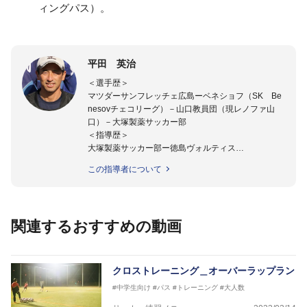
ィングパス）。
平田 英治
＜選手歴＞
マツダーサンフレッチェ広島ーベネショフ（SK Be
nesovチェコリーグ）－山口教員団（現レノファ山
口）－大塚製薬サッカー部
＜指導歴＞
大塚製薬サッカー部ー徳島ヴォルティス
2015年より四国大学女子サッカー部監督に就任。
この指導者について
四国大学准教授。
関連するおすすめの動画
クロストレーニング＿オーバーラップラン
#中学生向け
#パス
#トレーニング
#大人数