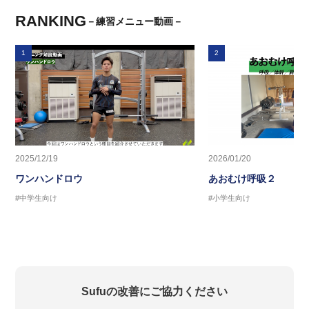
RANKING
－練習メニュー動画－
1
2
2025/12/19
2026/01/20
ワンハンドロウ
あおむけ呼吸２
#中学生向け
#小学生向け
Sufuの改善にご協力ください