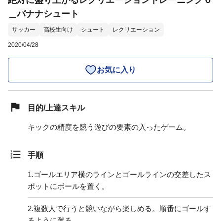
絶対に盛り上がるレクリエーショントレーニング６
＿バナナシュート
サッカー
高校生向け
シュート
レクリエーション
2020/04/28
お気に入り
目的/上達スキル
キックの精度を競う遊びの要素の入ったゲーム。
手順
1.
ゴールエリア横のラインとゴールラインの交差したス
ポットにボールを置く。
2.
複数人で行うと競いながら楽しめる。順番にゴールす
るように蹴る。