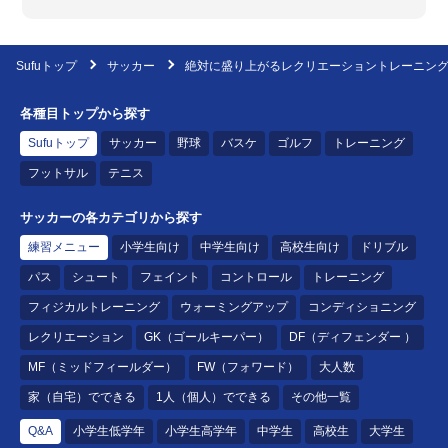
Sufuトップ
サッカー
絶対に盛り上がるレクリエーショントレーニン
各種目トップから探す
Sufuトップ
サッカー
野球
バスケ
ゴルフ
トレーニング
フットサル
テニス
サッカーの各カテゴリから探す
練習メニュー
小学生向け
中学生向け
高校生向け
ドリブル
パス
シュート
フェイント
コントロール
トレーニング
フィジカルトレーニング
ウォーミングアップ
コンディショニング
レクリエーション
GK（ゴールキーパー）
DF（ディフェンダー ）
MF（ミッドフィールダー）
FW（フォワード）
大人数
家（自宅）でできる
1人（個人）でできる
その他一覧
Q&A
小学生低学年
小学生高学年
中学生
高校生
大学生