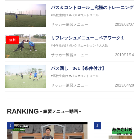
パス＆コントロール＿究極のトレーニング
#高校生向け
#パス
#コントロール
サッカー練習メニュー
2019/02/07
リフレッシュメニュー＿ペアワーク１
無料
#小学生向け
#レクリエーション
#大人数
サッカー練習メニュー
2019/11/14
パス回し 3v1【条件付け】
#高校生向け
#パス
#コントロール
サッカー練習メニュー
2023/04/20
RANKING
－練習メニュー動画－
1
2