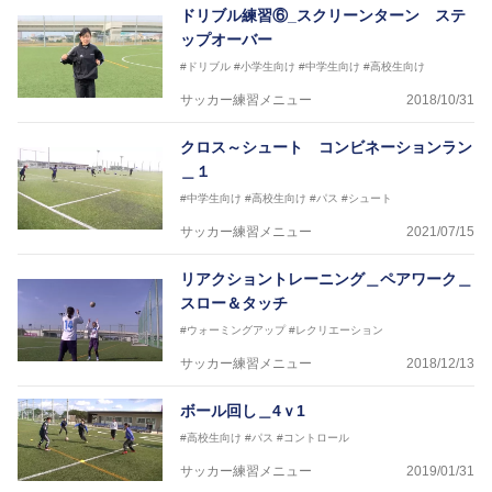
ドリブル練習⑥_スクリーンターン ステ
ップオーバー
#ドリブル
#小学生向け
#中学生向け
#高校生向け
サッカー練習メニュー
2018/10/31
クロス～シュート コンビネーションラン
＿１
#中学生向け
#高校生向け
#パス
#シュート
サッカー練習メニュー
2021/07/15
リアクショントレーニング＿ペアワーク＿
スロー＆タッチ
#ウォーミングアップ
#レクリエーション
サッカー練習メニュー
2018/12/13
ボール回し＿4ｖ1
#高校生向け
#パス
#コントロール
サッカー練習メニュー
2019/01/31