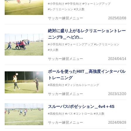
#小学生向け
#中学生向け
#ウォーミングアップ
#レクリエーション
#大人数
サッカー練習メニュー
2025/02/08
絶対に盛り上がるレクリエーショントレー
ニング9＿ヘビの…
#小学生向け
#ウォーミングアップ
#レクリエーション
#大人数
サッカー練習メニュー
2024/04/14
ボールを使ったHIIT＿高強度インターバル
トレーニング
#高校生向け
#フィジカルトレーニング
サッカー練習メニュー
2023/12/20
スルーパス/ポゼッション＿4v4＋4S
#高校生向け
#パス
#コントロール
#大人数
サッカー練習メニュー
2024/09/28