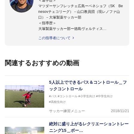
＜選手歴＞
マツダーサンフレッチェ広島ーベネショフ（SK Be
nesovチェコリーグ）－山口教員団（現レノファ山
口）－大塚製薬サッカー部
＜指導歴＞
大塚製薬サッカー部ー徳島ヴォルティス
2015年より四国大学女子サッカー部監督に就任。
この指導者について
四国大学准教授。
関連するおすすめの動画
5人以上でできるパス＆コントロール＿フ
ックコントロール
#パス
#コントロール
#小学生向け
#中学生向け
#高校生向け
サッカー練習メニュー
2018/11/21
絶対に盛り上がるレクリエーショントレー
ニング15＿ボー…