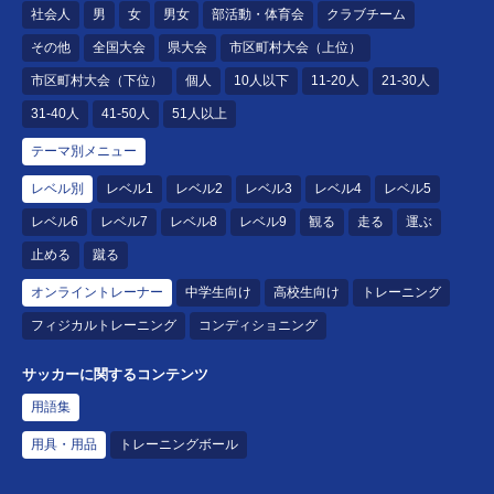
社会人
男
女
男女
部活動・体育会
クラブチーム
その他
全国大会
県大会
市区町村大会（上位）
市区町村大会（下位）
個人
10人以下
11-20人
21-30人
31-40人
41-50人
51人以上
テーマ別メニュー
レベル別
レベル1
レベル2
レベル3
レベル4
レベル5
レベル6
レベル7
レベル8
レベル9
観る
走る
運ぶ
止める
蹴る
オンライントレーナー
中学生向け
高校生向け
トレーニング
フィジカルトレーニング
コンディショニング
サッカーに関するコンテンツ
用語集
用具・用品
トレーニングボール