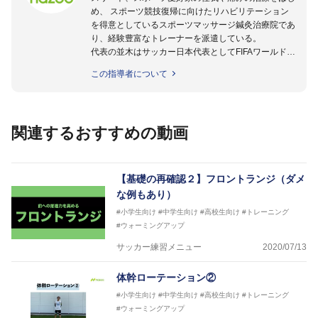
め、 スポーツ競技復帰に向けたリハビリテーション
を得意としているスポーツマッサージ鍼灸治療院であ
り、経験豊富なトレーナーを派遣している。
代表の並木はサッカー日本代表としてFIFAワールドカ
ップフランス大会、日韓大会、ドイツ大会に帯同。そ
この指導者について
のほかU-23日本代表のアスレティックトレーナーと
して４度のオリンピックに帯同しており、U-17ワー
ルドカップへの帯同実績もある。
また現在までにU-19サッカー日本代表、Jリーグ、各
関連するおすすめの動画
世代のサッカーを中心に、WJBL、社会人ラグビー、
ソフトボール、モトクロス、卓球、陸上、アーティス
トなど様々な競技や分野にアスレティックトレーナー
を派遣している。
【基礎の再確認２】フロントランジ（ダメ
さらには講演会やセミナー、専門学校などの教育機関
な例もあり）
に講師を派遣するなど後進育成にも力を入れている。
#小学生向け
#中学生向け
#高校生向け
#トレーニング
「一人一人の健康な人生をサポートする」を企業理念
#ウォーミングアップ
として掲げ、世の中の人々の『健康』をあらゆる方向
からサポートし、一人一人の「楽しく、豊かに、生き
サッカー練習メニュー
2020/07/13
生きと」生きる、そんな『健康な人生』をサポートし
ている。
体幹ローテーション②
#小学生向け
#中学生向け
#高校生向け
#トレーニング
#ウォーミングアップ