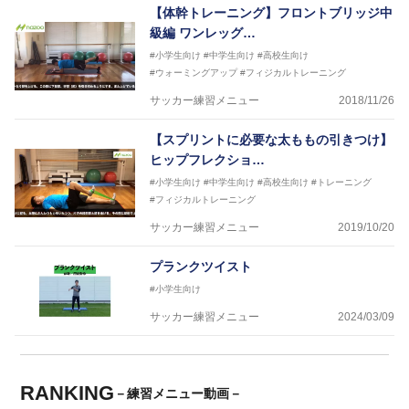
【体幹トレーニング】フロントブリッジ中
級編 ワンレッグ…
#小学生向け
#中学生向け
#高校生向け
#ウォーミングアップ
#フィジカルトレーニング
サッカー練習メニュー
2018/11/26
【スプリントに必要な太ももの引きつけ】
ヒップフレクショ…
#小学生向け
#中学生向け
#高校生向け
#トレーニング
#フィジカルトレーニング
サッカー練習メニュー
2019/10/20
プランクツイスト
#小学生向け
サッカー練習メニュー
2024/03/09
RANKING
－練習メニュー動画－