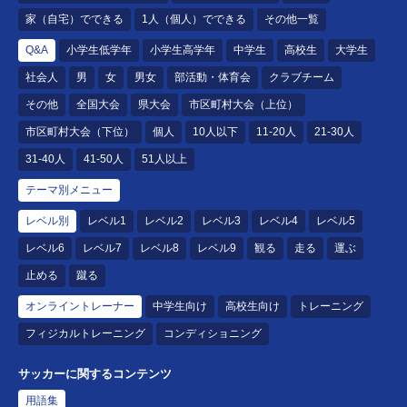
家（自宅）でできる
1人（個人）でできる
その他一覧
Q&A
小学生低学年
小学生高学年
中学生
高校生
大学生
社会人
男
女
男女
部活動・体育会
クラブチーム
その他
全国大会
県大会
市区町村大会（上位）
市区町村大会（下位）
個人
10人以下
11-20人
21-30人
31-40人
41-50人
51人以上
テーマ別メニュー
レベル別
レベル1
レベル2
レベル3
レベル4
レベル5
レベル6
レベル7
レベル8
レベル9
観る
走る
運ぶ
止める
蹴る
オンライントレーナー
中学生向け
高校生向け
トレーニング
フィジカルトレーニング
コンディショニング
サッカーに関するコンテンツ
用語集