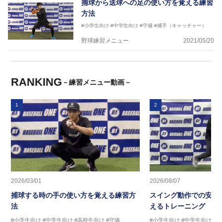
捕球から送球への足の使い方を覚える練習
方法
#小学生向け
#中学生向け
#守備
#捕手（キャッチャー）
野球練習メニュー
2021/05/20
RANKING
－練習メニュー動画－
1
2
2026/03/01
2026/08/07
捕球する時の手の使い方を覚える練習方
スイング動作での安定
法
えるトレーニング ス
#小学生向け
#中学生向け
#高校生向け
#守備
#小学生向け
#中学生向け
#