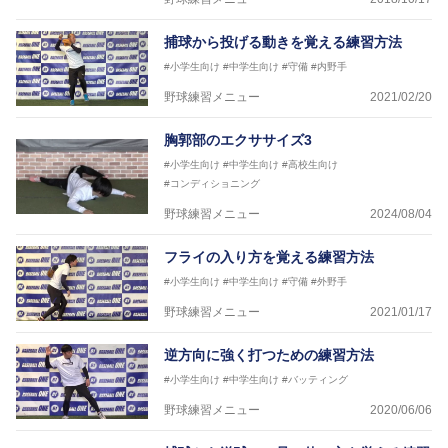
捕球から投げる動きを覚える練習方法
#小学生向け
#中学生向け
#守備
#内野手
野球練習メニュー
2021/02/20
胸郭部のエクササイズ3
#小学生向け
#中学生向け
#高校生向け
#コンディショニング
野球練習メニュー
2024/08/04
フライの入り方を覚える練習方法
#小学生向け
#中学生向け
#守備
#外野手
野球練習メニュー
2021/01/17
逆方向に強く打つための練習方法
#小学生向け
#中学生向け
#バッティング
野球練習メニュー
2020/06/06