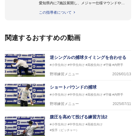
愛知県内に7施設展開し、メジャー仕様マウンドやト
レーニング施設も設置しています。
この指導者について
動作解析システムを用いて、小学生からプロ野球選手
まで累計9,000人以上の選手をサポート。
個人はもちろんのこと、中・高・大学のチームサポー
トも実施。
関連するおすすめの動画
逆シングルの捕球タイミングを合わせる
#小学生向け
#中学生向け
#高校生向け
#守備
#内野手
野球練習メニュー
2026/01/13
ショートバウンドの捕球
#小学生向け
#中学生向け
#高校生向け
#守備
#内野手
野球練習メニュー
2025/07/11
腹圧を高めて投げる練習方法2
#小学生向け
#中学生向け
#高校生向け
#投手（ピッチャー）