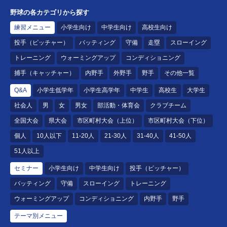
野球の各カテゴリから探す
練習メニュー
小学生向け
中学生向け
高校生向け
投手（ピッチャー）
バッティング
守備
走塁
スローイング
トレーニング
ウォーミングアップ
コンディショニング
捕手（キャッチャー）
内野手
外野手
野手
その他一覧
Q&A
小学生低学年
小学生高学年
中学生
高校生
大学生
社会人
男
女
男女
部活動・体育会
クラブチーム
全国大会
県大会
市区町村大会（上位）
市区町村大会（下位）
個人
10人以下
11-20人
21-30人
31-40人
41-50人
51人以上
セミナー
小学生向け
中学生向け
投手（ピッチャー）
バッティング
守備
スローイング
トレーニング
ウォーミングアップ
コンディショニング
内野手
野手
テーマ別メニュー