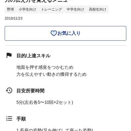
力の伝え方を覚えるメニュー
野球
小学生向け
トレーニング
中学生向け
高校生向け
2018/11/23
お気に入り
目的/上達スキル
地面を押す感覚をつかむため
力を伝えやすい動きの獲得するため
目安所要時間
5分(左右各5〜10回×2セット)
手順
1.
長座の姿勢(足を伸ばして座った姿勢)